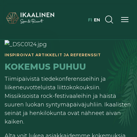
FI
EN
KOKEMUS PUHUU
Tiimipäivistä tiedekonferensseihin ja
liikeneuvotteluista liittokokouksiin.
Missikisoista rock-festivaaleihin ja häistä
suuren luokan syntymäpäiväjuhliin. Ikaalisten
seinät ja henkilökunta ovat nähneet aivan
kaiken.
Alta voit lukea asiakkaidemme kokemuksia