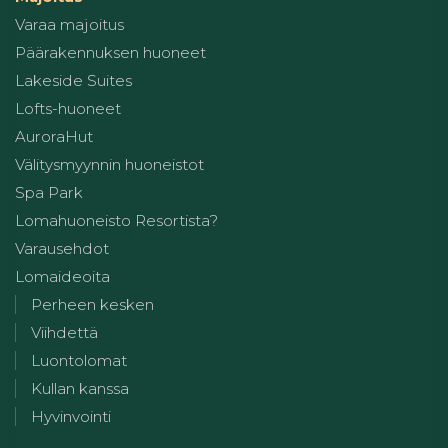
Varaa majoitus
Päärakennuksen huoneet
Lakeside Suites
Lofts-huoneet
AuroraHut
Välitysmyynnin huoneistot
Spa Park
Lomahuoneisto Resortista?
Varausehdot
Lomaideoita
Perheen kesken
Viihdettä
Luontolomat
Kullan kanssa
Hyvinvointi