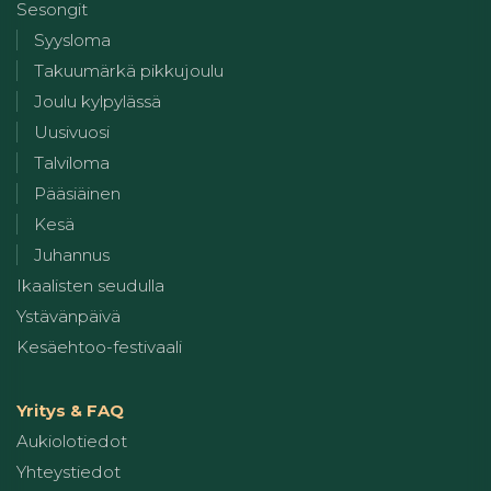
Sesongit
Syysloma
Takuumärkä pikkujoulu
Joulu kylpylässä
Uusivuosi
Talviloma
Pääsiäinen
Kesä
Juhannus
Ikaalisten seudulla
Ystävänpäivä
Kesäehtoo-festivaali
Yritys & FAQ
Aukiolotiedot
Yhteystiedot