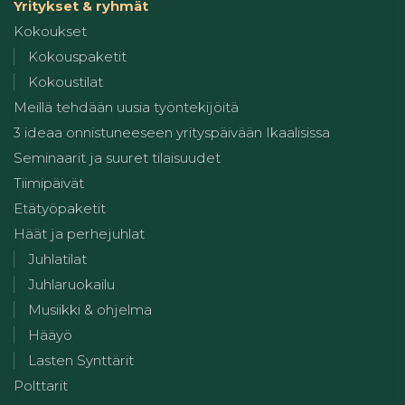
Yritykset & ryhmät
Kokoukset
Kokouspaketit
Kokoustilat
Meillä tehdään uusia työntekijöitä
3 ideaa onnistuneeseen yrityspäivään Ikaalisissa
Seminaarit ja suuret tilaisuudet
Tiimipäivät
Etätyöpaketit
Häät ja perhejuhlat
Juhlatilat
Juhlaruokailu
Musiikki & ohjelma
Hääyö
Lasten Synttärit
Polttarit