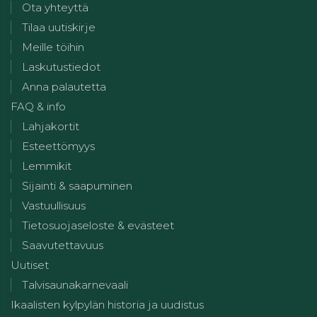
Ota yhteyttä
Tilaa uutiskirje
Meille töihin
Laskutustiedot
Anna palautetta
FAQ & info
Lahjakortit
Esteettömyys
Lemmikit
Sijainti & saapuminen
Vastuullisuus
Tietosuojaseloste & evästeet
Saavutettavuus
Uutiset
Talvisaunakarnevaali
Ikaalisten kylpylän historia ja uudistus