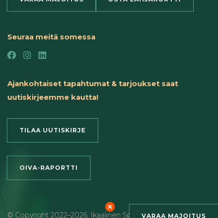
Seuraa meitä somessa
Ajankohtaiset tapahtumat & tarjoukset saat
uutiskirjeemme kautta!
TILAA UUTISKIRJE
OIVA-RAPORTTI
© Copyright
2022
–2026
,
Ikaalinen Spa & Resort
,
Roihu Inc. –
VARAA MAJOITUS