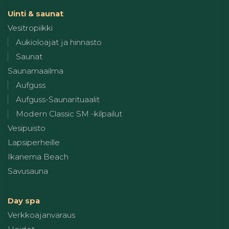
Uinti & saunat
Vesitropiikki
Aukioloajat ja hinnasto
Saunat
Saunamaailma
Aufguss
Aufguss-Saunarituaalit
Modern Classic SM -kilpailut
Vesipuisto
Lapsiperheille
Ikanema Beach
Savusauna
Day spa
Verkkoajanvaraus