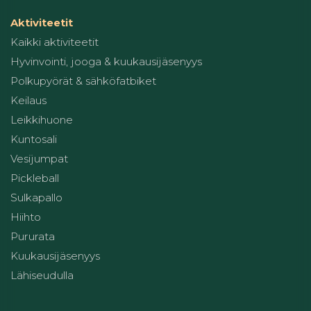
Aktiviteetit
Kaikki aktiviteetit
Hyvinvointi, jooga & kuukausijäsenyys
Polkupyörät & sähköfatbiket
Keilaus
Leikkihuone
Kuntosali
Vesijumpat
Pickleball
Sulkapallo
Hiihto
Pururata
Kuukausijäsenyys
Lähiseudulla