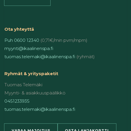
Ota yhteyttä
Puh 0600 12340
(0,71€/min pvm/mpm)
myynti@ikaalinenspa.fi
tuomas.telemaki@ikaalinenspa.fi
(ryhmät)
Ryhmät & yrityspaketit
Tuomas Telemäki
Myynti- & asiakkuuspäällikkö
0451233935
tuomas.telemaki@ikaalinenspa.fi
VARAA MAJOITUS
OSTA LAHJAKORTTI