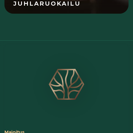
JUHLARUOKAILU
Majoitus