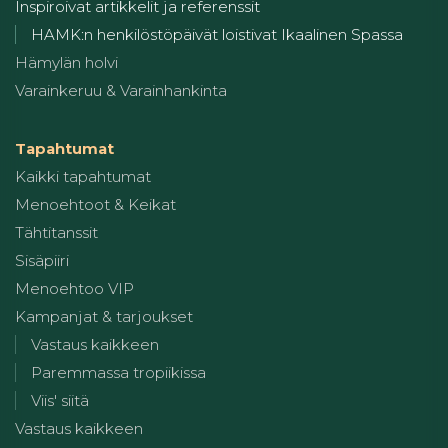
Inspiroivat artikkelit ja referenssit
HAMK:n henkilöstöpäivät loistivat Ikaalinen Spassa
Hämylän holvi
Varainkeruu & Varainhankinta
Tapahtumat
Kaikki tapahtumat
Menoehtoot & Keikat
Tähtitanssit
Sisäpiiri
Menoehtoo VIP
Kampanjat & tarjoukset
Vastaus kaikkeen
Paremmassa tropiikissa
Viis' siitä
Vastaus kaikkeen