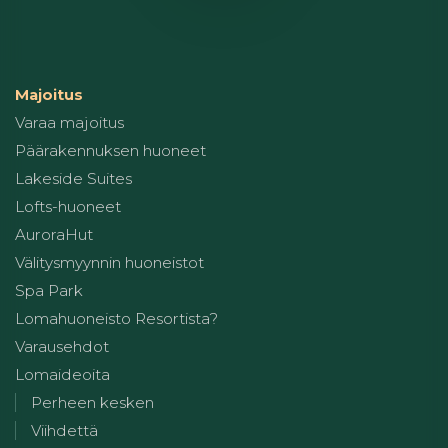
Majoitus
Varaa majoitus
Päärakennuksen huoneet
Lakeside Suites
Lofts-huoneet
AuroraHut
Välitysmyynnin huoneistot
Spa Park
Lomahuoneisto Resortista?
Varausehdot
Lomaideoita
Perheen kesken
Viihdettä