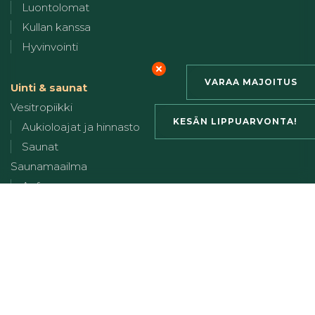
Luontolomat
Kullan kanssa
Hyvinvointi
VARAA MAJOITUS
Uinti & saunat
Vesitropiikki
KESÄN LIPPUARVONTA!
Aukioloajat ja hinnasto
Saunat
Saunamaailma
Aufguss
Aufguss-Saunarituaalit
Modern Classic SM -kilpailut
Vesipuisto
Lapsiperheille
Ikanema Beach
Savusauna