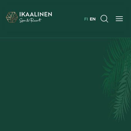
FI
EN