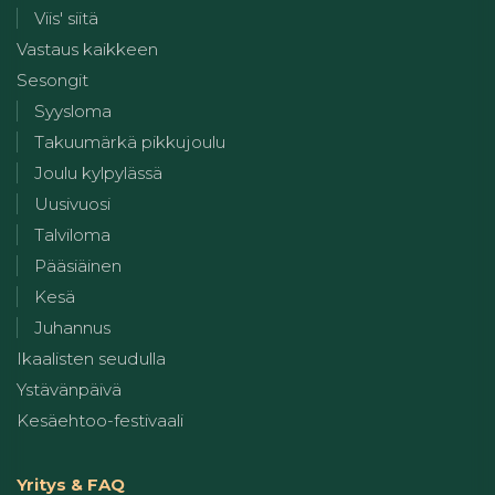
Viis' siitä
Vastaus kaikkeen
Sesongit
Syysloma
Takuumärkä pikkujoulu
Joulu kylpylässä
Uusivuosi
Talviloma
Pääsiäinen
Kesä
Juhannus
Ikaalisten seudulla
Ystävänpäivä
Kesäehtoo-festivaali
Yritys & FAQ