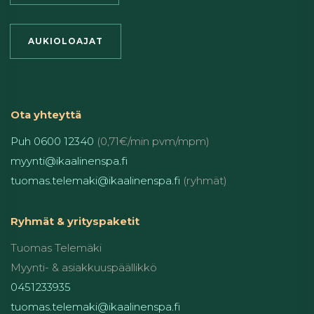
AUKIOLOAJAT
Ota yhteyttä
Puh 0600 12340
(0,71€/min pvm/mpm)
myynti@ikaalinenspa.fi
tuomas.telemaki@ikaalinenspa.fi
(ryhmät)
Ryhmät & yrityspaketit
Tuomas Telemäki
Myynti- & asiakkuuspäällikkö
0451233935
tuomas.telemaki@ikaalinenspa.fi