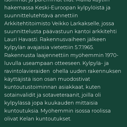
hakemassa Keski-Euroopan kylpylöistä ja
suunnittelutehtävä annettiin
Arkkitehtitoimisto Veikko Larkakselle, jossa
suunnittelusta päävastuun kantoi arkkitehti
Lauri Havasti. Rakennusvaiheen jälkeen
kylpylän avajaisia vietettiin 5.7.1965.
Rakennusta laajennettiin myöhemmin 1970-
luvulla useampaan otteeseen. Kylpylä- ja
ravintolavieraiden ohella uuden rakennuksen
käyttäjistä ison osan muodostivat
kuntoutustoiminnan asiakkaat, kuten
sotainvalidit ja sotaveteraanit, joilla oli
kylpylässä jopa kuukauden mittaisia
kuntoutuksia. Myöhemmin isossa roolissa
olivat Kelan kuntoutukset.