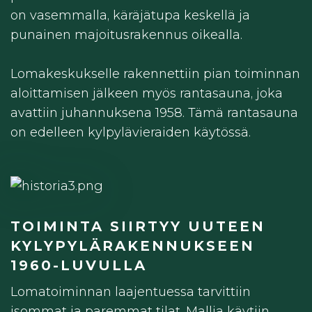
on vasemmalla, käräjätupa keskellä ja
punainen majoitusrakennus oikealla.
Lomakeskukselle rakennettiin pian toiminnan
aloittamisen jälkeen myös rantasauna, joka
avattiin juhannuksena 1958. Tämä rantasauna
on edelleen kylpylävieraiden käytössä.
TOIMINTA SIIRTYY UUTEEN
KYLYPYLÄRAKENNUKSEEN
1960-LUVULLA
Lomatoiminnan laajentuessa tarvittiin
isommat ja paremmat tilat. Mallia käytiin