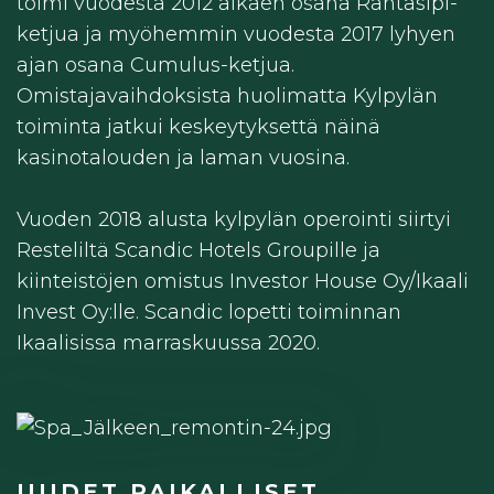
toimi vuodesta 2012 alkaen osana Rantasipi-
ketjua ja myöhemmin vuodesta 2017 lyhyen
ajan osana Cumulus-ketjua.
Omistajavaihdoksista huolimatta Kylpylän
toiminta jatkui keskeytyksettä näinä
kasinotalouden ja laman vuosina.
Vuoden 2018 alusta kylpylän operointi siirtyi
Resteliltä Scandic Hotels Groupille ja
kiinteistöjen omistus Investor House Oy/Ikaali
Invest Oy:lle. Scandic lopetti toiminnan
Ikaalisissa marraskuussa 2020.
UUDET PAIKALLISET