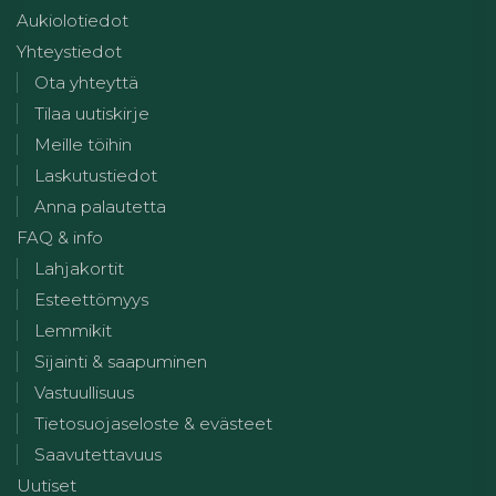
Aukiolotiedot
Yhteystiedot
Ota yhteyttä
Tilaa uutiskirje
Meille töihin
Laskutustiedot
Anna palautetta
FAQ & info
Lahjakortit
Esteettömyys
Lemmikit
Sijainti & saapuminen
Vastuullisuus
Tietosuojaseloste & evästeet
Saavutettavuus
Uutiset