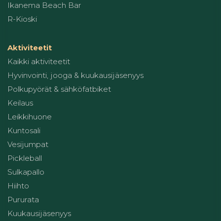
Ikanema Beach Bar
R-Kioski
Aktiviteetit
Kaikki aktiviteetit
Hyvinvointi, jooga & kuukausijäsenyys
Polkupyörät & sähköfatbiket
Keilaus
Leikkihuone
Kuntosali
Vesijumpat
Pickleball
Sulkapallo
Hiihto
Pururata
Kuukausijäsenyys