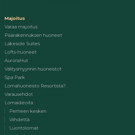
Majoitus
Varaa majoitus
Päärakennuksen huoneet
Lakeside Suites
Lofts-huoneet
AuroraHut
Välitysmyynnin huoneistot
Spa Park
Lomahuoneisto Resortista?
Varausehdot
Lomaideoita
Perheen kesken
Viihdettä
Luontolomat