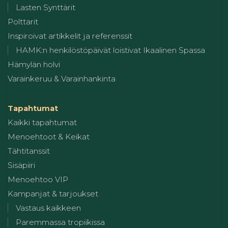
Lasten Synttärit
Polttarit
Inspiroivat artikkelit ja referenssit
HAMK:n henkilöstöpäivät loistivat Ikaalinen Spassa
Hämylän holvi
Varainkeruu & Varainhankinta
Tapahtumat
Kaikki tapahtumat
Menoehtoot & Keikat
Tähtitanssit
Sisäpiiri
Menoehtoo VIP
Kampanjat & tarjoukset
Vastaus kaikkeen
Paremmassa tropiikissa