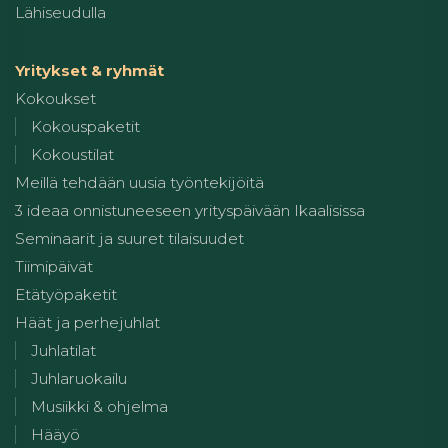
Lähiseudulla
Yritykset & ryhmät
Kokoukset
Kokouspaketit
Kokoustilat
Meillä tehdään uusia työntekijöitä
3 ideaa onnistuneeseen yrityspäivään Ikaalisissa
Seminaarit ja suuret tilaisuudet
Tiimipäivät
Etätyöpaketit
Häät ja perhejuhlat
Juhlatilat
Juhlaruokailu
Musiikki & ohjelma
Hääyö