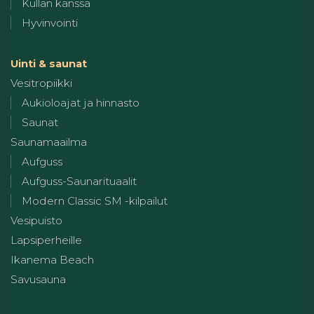
Kullan kanssa
Hyvinvointi
Uinti & saunat
Vesitropiikki
Aukioloajat ja hinnasto
Saunat
Saunamaailma
Aufguss
Aufguss-Saunarituaalit
Modern Classic SM -kilpailut
Vesipuisto
Lapsiperheille
Ikanema Beach
Savusauna