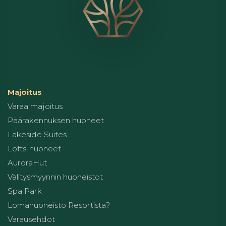
Majoitus
Varaa majoitus
Päärakennuksen huoneet
Lakeside Suites
Lofts-huoneet
AuroraHut
Välitysmyynnin huoneistot
Spa Park
Lomahuoneisto Resortista?
Varausehdot