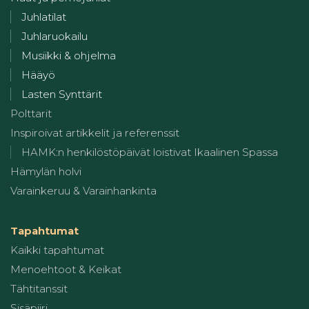
Juhlatilat
Juhlaruokailu
Musiikki & ohjelma
Hääyö
Lasten Synttärit
Polttarit
Inspiroivat artikkelit ja referenssit
HAMK:n henkilöstöpäivät loistivat Ikaalinen Spassa
Hämylän holvi
Varainkeruu & Varainhankinta
Tapahtumat
Kaikki tapahtumat
Menoehtoot & Keikat
Tähtitanssit
Sisäpiiri