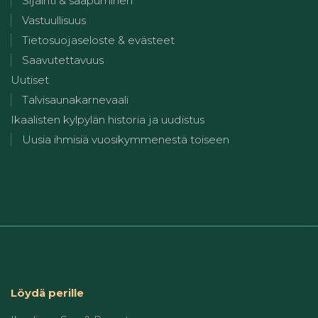
Sijainti & saapuminen
Vastuullisuus
Tietosuojaseloste & evästeet
Saavutettavuus
Uutiset
Talvisaunakarnevaali
Ikaalisten kylpylän historia ja uudistus
Uusia ihmisiä vuosikymmenestä toiseen
Löydä perille