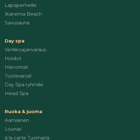
Lapsiperheille
Ikanema Beach
Savusauna
Day spa
Verkkoajanvaraus
Hoidot
Hieronnat
Tuotesarjat
Day Spa ryhmille
Head Spa
Ruoka & juoma
Aamiainen
Lounas
à la carte Tuomarla