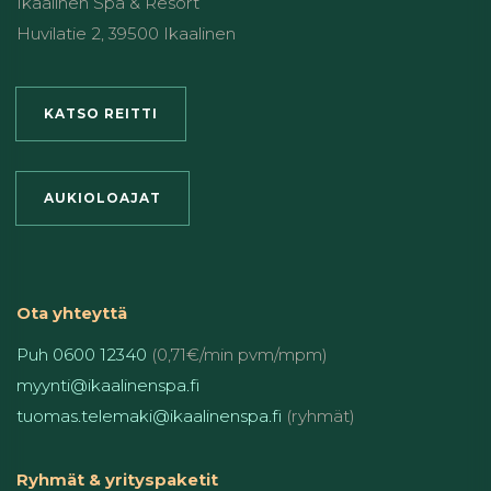
Ikaalinen Spa & Resort
Huvilatie 2, 39500 Ikaalinen
KATSO REITTI
AUKIOLOAJAT
Ota yhteyttä
Puh 0600 12340
(0,71€/min pvm/mpm)
myynti@ikaalinenspa.fi
tuomas.telemaki@ikaalinenspa.fi
(ryhmät)
Ryhmät & yrityspaketit