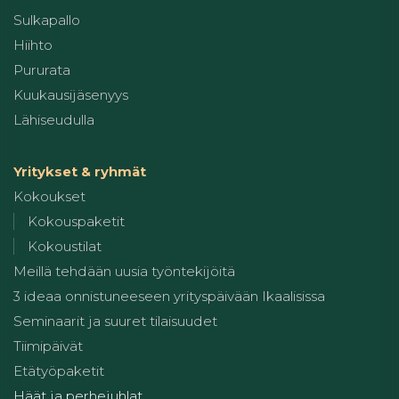
Sulkapallo
Hiihto
Pururata
Kuukausijäsenyys
Lähiseudulla
Yritykset & ryhmät
Kokoukset
Kokouspaketit
Kokoustilat
Meillä tehdään uusia työntekijöitä
3 ideaa onnistuneeseen yrityspäivään Ikaalisissa
Seminaarit ja suuret tilaisuudet
Tiimipäivät
Etätyöpaketit
Häät ja perhejuhlat