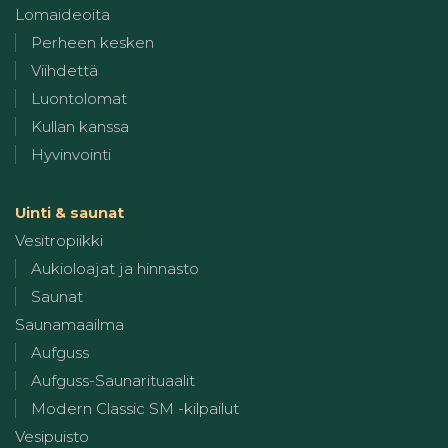
Lomaideoita
Perheen kesken
Viihdettä
Luontolomat
Kullan kanssa
Hyvinvointi
Uinti & saunat
Vesitropiikki
Aukioloajat ja hinnasto
Saunat
Saunamaailma
Aufguss
Aufguss-Saunarituaalit
Modern Classic SM -kilpailut
Vesipuisto