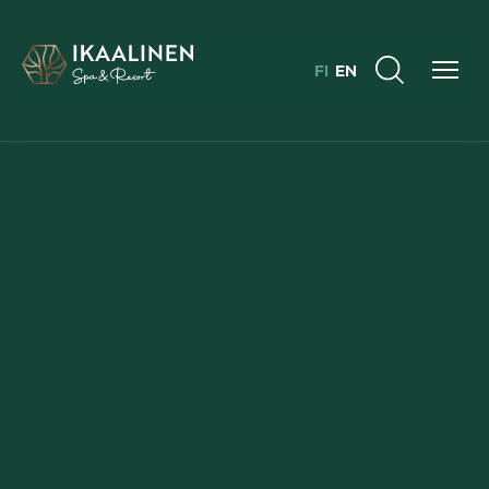
FI
EN