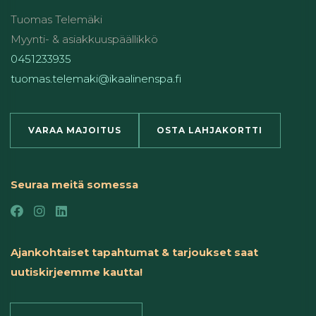
Tuomas Telemäki
Myynti- & asiakkuuspäällikkö
0451233935
tuomas.telemaki@ikaalinenspa.fi
VARAA MAJOITUS
OSTA LAHJAKORTTI
Seuraa meitä somessa
Ajankohtaiset tapahtumat & tarjoukset saat
uutiskirjeemme kautta!