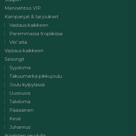
Menoehtoo VIP
Kampanjat & tarjoukset
Vastaus kaikkeen
Paremmassa tropiikissa
Viis' siitä
Vastaus kaikkeen
Sesongit
Syysloma
Takuumärkä pikkujoulu
Joulu kylpylässä
Uusivuosi
Talviloma
Pääsiäinen
Kesä
Juhannus
Ikaalisten seudulla