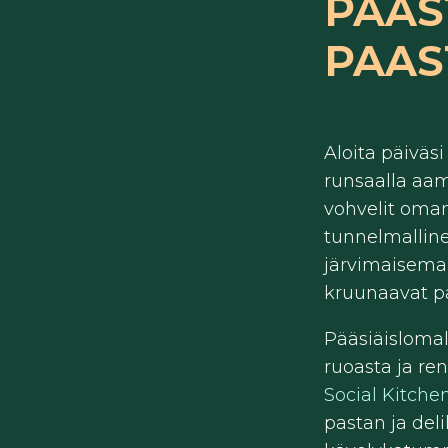
PÄÄS
PAAS
Aloita päiväsi
runsaalla aami
vohvelit oma
tunnelmalline
järvimaisema 
kruunaavat p
Pääsiäislomal
ruoasta ja re
Social Kitche
pastan ja del