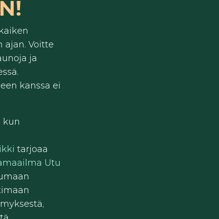
N!
 kaiken
 ajan. Voitte
aunoja ja
essä.
heen kanssa ei
, kun
ikki
tarjoaa
amaailma Utu
tumaan
ttimaan
ämyksestä,
tä.