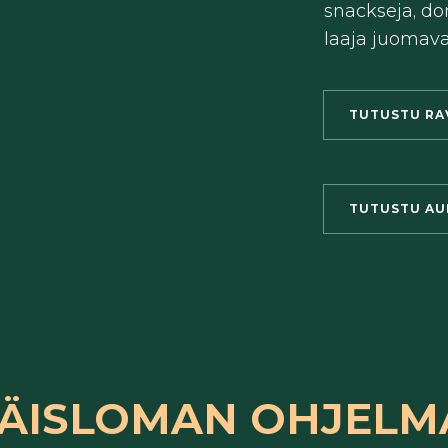
snackseja, don
laaja juomava
TUTUSTU RA
TUTUSTU AU
IÄISLOMAN OHJELMA