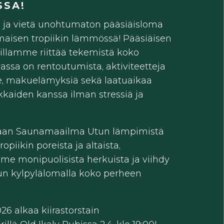
SSA!
 ja vietä unohtumaton pääsiäisloma
maisen tropiikin lämmössä! Pääsiäisen
illamme riittää tekemistä koko
vassa on rentoutumista, aktiviteetteja
le, makuelämyksiä sekä laatuaikaa
kkaiden kanssa ilman stressiä ja
aan Saunamaailma Utun lämpimistä
tropiikin poreista ja altaista,
me monipuolisista herkuista ja viihdy
un kylpylälomalla koko perheen
26 alkaa kiirastorstain