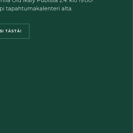
lä Old Ikaly Pubissa 2.4. klo 19:00!
i tapahtumakalenteri alta.
SI TÄSTÄ!