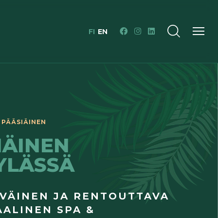
FI
EN
IÄINEN
YLÄSSÄ
EVÄINEN JA RENTOUTTAVA
AALINEN SPA &