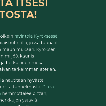
TÄ ITSESI
TOSTA!
 oikein
ravintola Kyröksessä
aisbuffetilla, jossa tuunaat
n maun mukaan. Kyröksen
n miljöö, kaunis
ja herkullinen ruoka
äivän tärkeimmän aterian.
la nautitaan hyvästä
nnosta tunnelmasta.
Plaza
n
hemmottelee pizzan,
iherkkujen ystäviä