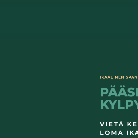
PÄÄS
KYLP
VIETÄ K
LOMA IK