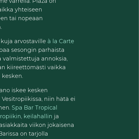
 varrella. Plaza on
aikka yhteiseen
een tai nopeaan
.
akuja arvostaville
à la Carte
joaa sesongin parhaista
a valmistettuja annoksia,
an kiireettömästi vaikka
 kesken.
 jano iskee kesken
Vesitropiikissa, niin hätä ei
nen.
Spa Bar Tropical
ropiikin
,
keilahallin
ja
asiakkaita viikon jokaisena
arissa on tarjolla