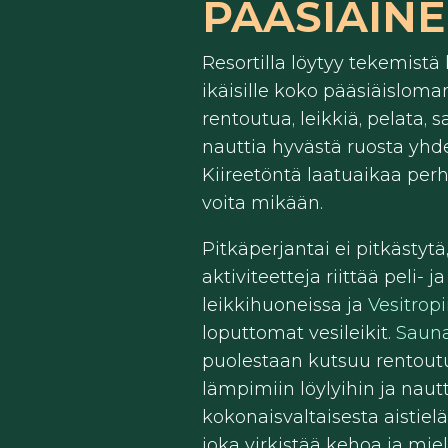
PÄÄSIÄINE
Resortilla löytyy tekemistä
ikäisille koko pääsiäisloman
rentoutua, leikkiä, pelata, s
nauttia hyvästä ruosta yhd
Kiireetöntä laatuaikaa per
voita mikään.
Pitkäperjantai ei pitkästytä
aktiviteetteja riittää peli- ja
leikkihuoneissa ja
Vesitropi
loputtomat vesileikit.
Saun
puolestaan kutsuu rentou
lämpimiin löylyihin ja nau
kokonaisvaltaisesta aistiel
joka virkistää kehoa ja miel