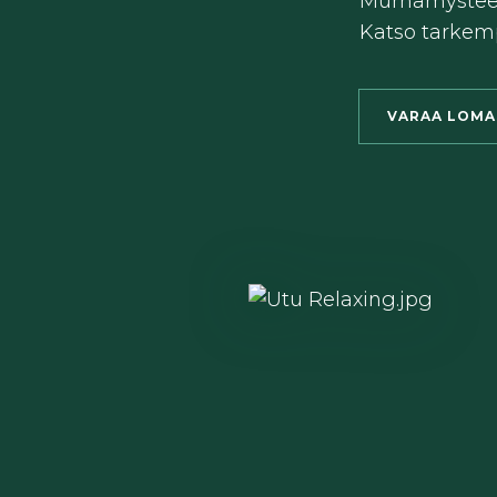
Murhamysteeril
Katso tarkemp
VARAA LOMA