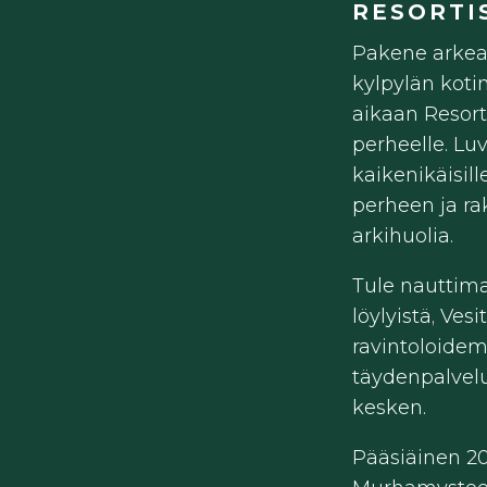
RESORTI
Pakene arkea
kylpylän koti
aikaan Resort
perheelle. Lu
kaikenikäisil
perheen ja ra
arkihuolia.
Tule nauttim
löylyistä, Vesi
ravintoloidem
täydenpalvel
kesken.
Pääsiäinen 20