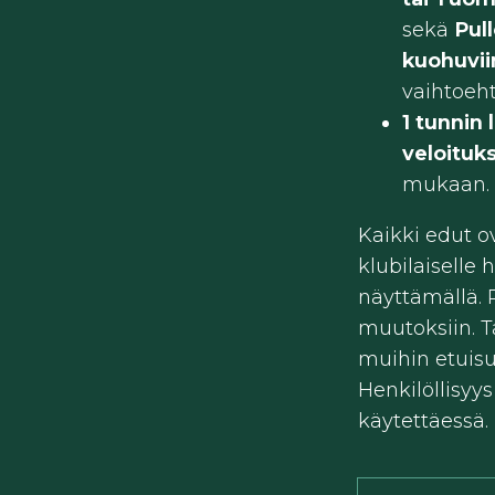
sekä
Pul
kuohuvii
vaihtoeht
1 tunnin
veloituk
mukaan. 
Kaikki edut o
klubilaiselle 
näyttämällä.
muutoksiin. T
muihin etuisu
Henkilöllisyy
käytettäessä.