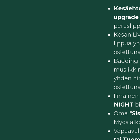
​Kesäeht
upgrad
peruslip
Kesän Li
lippua yh
ostettun
Badding R
musiikki
yhden hi
ostettun
Ilmainen
NIGHT
b
Oma
"Si
Myös alk
Vapaaval
tai Tuom