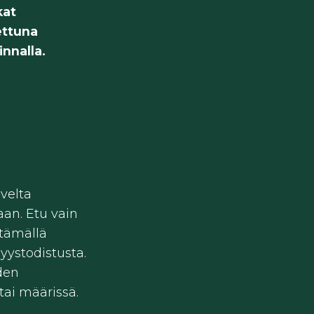
kat
ettuna
innalla.
ovelta
an. Etu vain
ttämällä
syystodistusta.
den
tai määrissä.