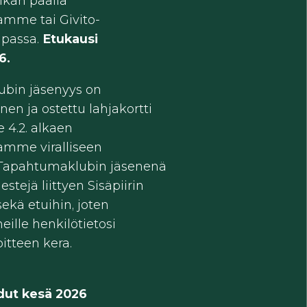
ikan päällä
amme tai Givito-
upassa.
Etukausi
6.
bin jäsenyys on
nen ja ostettu lahjakortti
 4.2. alkaen
amme viralliseen
. Tapahtumaklubin jäsenenä
tejä liittyen Sisäpiirin
ekä etuihin, joten
eille henkilötietosi
itteen kera.
Edut kesä 2026