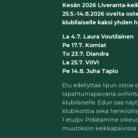
Kesän 2026 Liveranta-kei
25.5.-14.8.2026 ovelta ost
klubilaiselle kaksi yhden h
La 4.7. Laura Voutilainen
Pe 17.7. Komiat
To 23.7. Diandra
La 25.7. VIIVI
Pe 14.8. Juha Tapio
Etu edellyttää lipun ostoa 
tapahtumapäivänä ovihinta
klubilaiselle. Edun saa näy
klubikorttia sekä henkilölli
1 etu/pv. Pidätämme oikeu
muutoksiin keikkapäivissä 