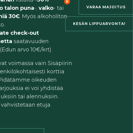
lo talon puna
-,
valko
- tai
VARAA MAJOITUS
niä 30€
. Myös alkoholiton
o.
KESÄN LIPPUARVONTA!
 late check-out
setta
saatavuuden
(Edun arvo 10€/krt)
vat voimassa vain Sisäpiirin
henkilökohtaisesti korttia
 Pidätämme oikeuden
arjouksia ei voi yhdistää
uksiin tai alennuksiin.
s vahvistetaan etuja