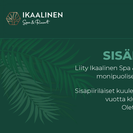
SISÄ
Liity Ikaalinen Spa
monipuolis
Sisäpiiriläiset ku
vuotta kl
Ole