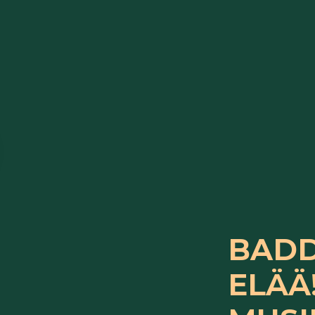
BADD
ELÄÄ!