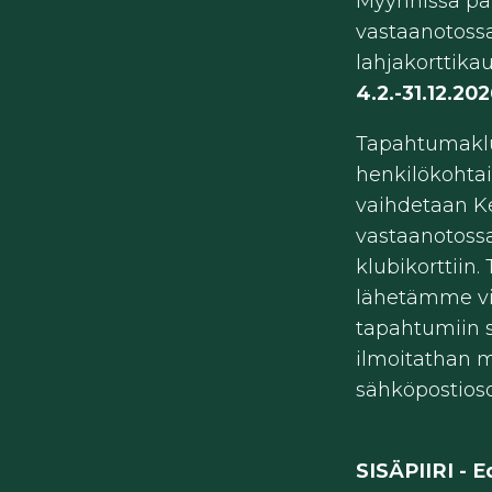
Myynnissä pa
vastaanotoss
lahjakorttika
4.2.-31.12.202
Tapahtumaklu
henkilökohtai
vaihdetaan Ke
vastaanotoss
klubikorttiin
lähetämme vies
tapahtumiin s
ilmoitathan m
sähköpostioso
SISÄPIIRI - 