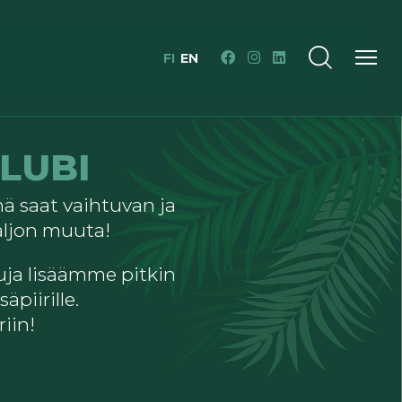
FI
EN
KLUBI
nä saat vaihtuvan ja
ljon muuta!
uja lisäämme pitkin
äpiirille.
iin!