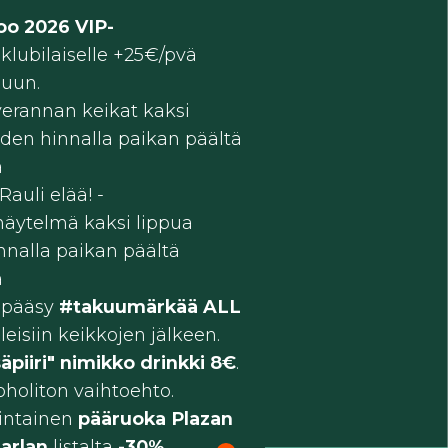
oo 2026 VIP-
e
klubilaiselle +25€/pvä
puun.
verannan keikat kaksi
den hinnalla paikan päältä
a
auli elää! -
näytelmä kaksi lippua
nnalla paikan päältä
a
 pääsy
#takuumärkää ALL
ileisiin keikkojen jälkeen.
säpiiri" nimikko drinkki 8€
.
oholiton vaihtoehto.
intainen
pääruoka Plazan
arlan
listalta
-30%