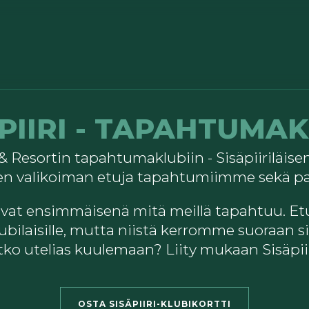
PIIRI - TAPAHTUMA
 & Resortin tapahtumaklubiin - Sisäpiiriläise
en valikoiman etuja tapahtumiimme sekä pa
ulevat ensimmäisenä mitä meillä tapahtuu. Et
ubilaisille, mutta niistä kerromme suoraan sis
tko utelias kuulemaan? Liity mukaan Sisäpiir
OSTA SISÄPIIRI-KLUBIKORTTI