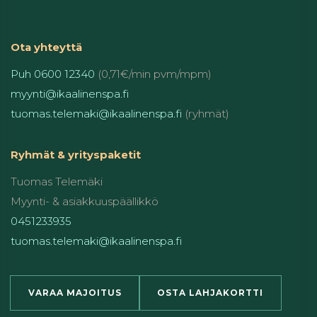
Ota yhteyttä
Puh 0600 12340
(0,71€/min pvm/mpm)
myynti@ikaalinenspa.fi
tuomas.telemaki@ikaalinenspa.fi
(ryhmät)
Ryhmät & yrityspaketit
Tuomas Telemäki
Myynti- & asiakkuuspäällikkö
0451233935
tuomas.telemaki@ikaalinenspa.fi
VARAA MAJOITUS
OSTA LAHJAKORTTI