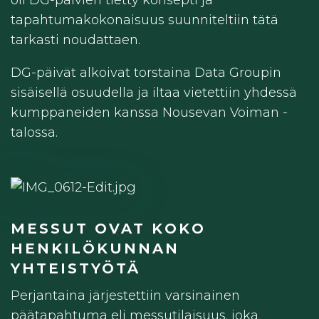
oli DG-päivien tietty konsepti ja
tapahtumakokonaisuus suunniteltiin tätä
tarkasti noudattaen.
DG-päivät alkoivat torstaina Data Groupin
sisäisellä osuudella ja iltaa vietettiin yhdessä
kumppaneiden kanssa Nousevan Voiman -
talossa.
MESSUT OVAT KOKO
HENKILÖKUNNAN
YHTEISTYÖTÄ
Perjantaina järjestettiin varsinainen
päätapahtuma eli messutilaisuus, joka