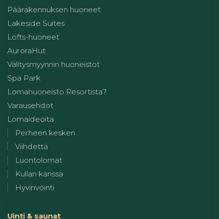
Päärakennuksen huoneet
Lakeside Suites
Lofts-huoneet
AuroraHut
Välitysmyynnin huoneistot
Spa Park
Lomahuoneisto Resortista?
Varausehdot
Lomaideoita
Perheen kesken
Viihdettä
Luontolomat
Kullan kanssa
Hyvinvointi
Uinti & saunat