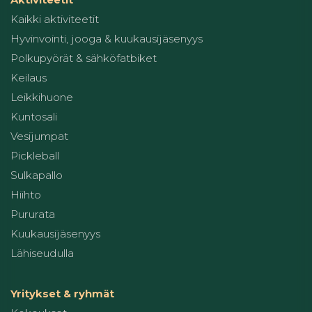
Kaikki aktiviteetit
Hyvinvointi, jooga & kuukausijäsenyys
Polkupyörät & sähköfatbiket
Keilaus
Leikkihuone
Kuntosali
Vesijumpat
Pickleball
Sulkapallo
Hiihto
Pururata
Kuukausijäsenyys
Lähiseudulla
Yritykset & ryhmät