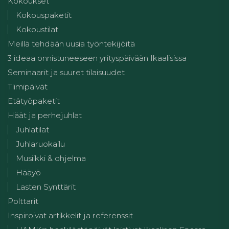
Kokoukset
Kokouspaketit
Kokoustilat
Meillä tehdään uusia työntekijöitä
3 ideaa onnistuneeseen yrityspäivään Ikaalisissa
Seminaarit ja suuret tilaisuudet
Tiimipäivät
Etätyöpaketit
Häät ja perhejuhlat
Juhlatilat
Juhlaruokailu
Musiikki & ohjelma
Hääyö
Lasten Synttärit
Polttarit
Inspiroivat artikkelit ja referenssit