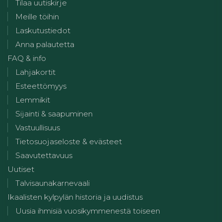
Tilaa uutiskirje
Meille töihin
Laskutustiedot
Anna palautetta
FAQ & info
Lahjakortit
Esteettömyys
Lemmikit
Sijainti & saapuminen
Vastuullisuus
Tietosuojaseloste & evästeet
Saavutettavuus
Uutiset
Talvisaunakarnevaali
Ikaalisten kylpylän historia ja uudistus
Uusia ihmisiä vuosikymmenestä toiseen