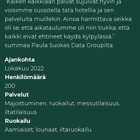
”Kaiken kaikkiaan päivät sujuivat hyvin ja
voisimme suositella tätä hotellia ja sen
palveluita muillekin. Ainoa harmittava seikka
oli se, että aikataulumme oli niin tiukka, että
kaikki eivät ehtineet käydä kylpylässä.”
summaa Paula Suokas Data Groupilta.
Ajankohta
Lokakuu 2022
Henkilömäärä
200
Palvelut
Majoittuminen, ruokailut, messutilaisuus,
iltatilaisuus
Ruokailu
Aamiaiset, lounaat, iltaruokailu