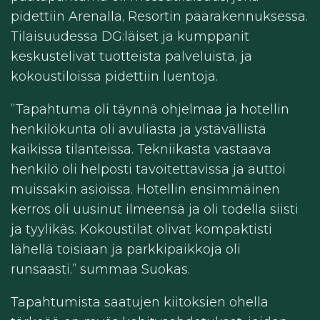
pidettiin Arenalla, Resortin päärakennuksessa.
Tilaisuudessa DG:läiset ja kumppanit
keskustelivat tuotteista palveluista, ja
kokoustiloissa pidettiin luentoja.
”Tapahtuma oli täynnä ohjelmaa ja hotellin
henkilökunta oli avuliasta ja ystävällistä
kaikissa tilanteissa. Tekniikasta vastaava
henkilö oli helposti tavoitettavissa ja auttoi
muissakin asioissa. Hotellin ensimmäinen
kerros oli uusinut ilmeensä ja oli todella siisti
ja tyylikäs. Kokoustilat olivat kompaktisti
lähellä toisiaan ja parkkipaikkoja oli
runsaasti.” summaa Suokas.
Tapahtumista saatujen kiitoksien ohella