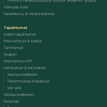
HAMK:n henkilöstöpäivät loistivat Ikaalinen Spassa
Hämylän holvi
Varainkeruu & Varainhankinta
Tapahtumat
Kaikki tapahtumat
Menoehtoot & Keikat
Tähtitanssit
Sisäpiiri
Menoehtoo VIP
Kampanjat & tarjoukset
Vastaus kaikkeen
Paremmassa tropiikissa
Viis' siitä
Vastaus kaikkeen
Sesongit