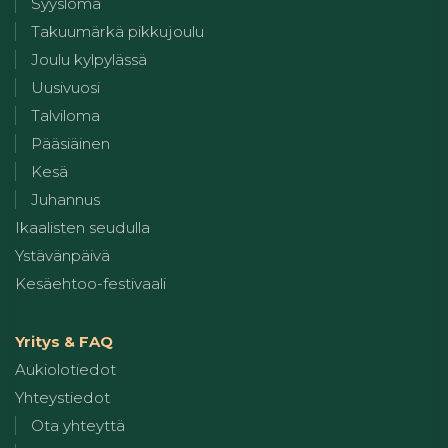
Syysloma
Takuumärkä pikkujoulu
Joulu kylpylässä
Uusivuosi
Talviloma
Pääsiäinen
Kesä
Juhannus
Ikaalisten seudulla
Ystävänpäivä
Kesäehtoo-festivaali
Yritys & FAQ
Aukiolotiedot
Yhteystiedot
Ota yhteyttä