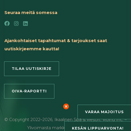
Seuraa meitä somessa
Ajankohtaiset tapahtumat & tarjoukset saat
uutiskirjeemme kautta!
TILAA UUTISKIRJE
OIVA-RAPORTTI
VARAA MAJOITUS
© Copyright
2022
–2026
,
Ikaalinen Spa & Resort
,
Roihu Inc. –
Ylivoimaista markkinointia ja viestintää
KESÄN LIPPUARVONTA!