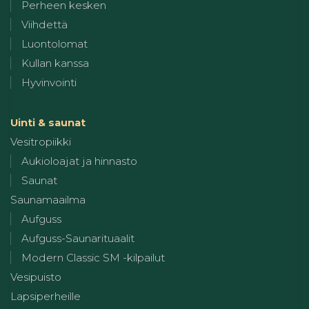
Perheen kesken
Viihdettä
Luontolomat
Kullan kanssa
Hyvinvointi
Uinti & saunat
Vesitropiikki
Aukioloajat ja hinnasto
Saunat
Saunamaailma
Aufguss
Aufguss-Saunarituaalit
Modern Classic SM -kilpailut
Vesipuisto
Lapsiperheille