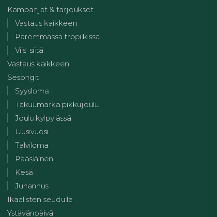
Kampanjat & tarjoukset
Vastaus kaikkeen
Paremmassa tropiikissa
Viis' siitä
Vastaus kaikkeen
Sesongit
Syysloma
Takuumärkä pikkujoulu
Joulu kylpylässä
Uusivuosi
Talviloma
Pääsiäinen
Kesä
Juhannus
Ikaalisten seudulla
Ystävänpäivä