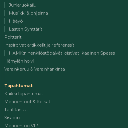
Juhlaruokailu
Musiikki & ohjelma
Hääyö
Lasten Synttärit
Polttarit
Inspiroivat artikkelit ja referenssit
HAMK:n henkilöstöpäivät loistivat Ikaalinen Spassa
Hämylän holvi
Varainkeruu & Varainhankinta
Tapahtumat
Kaikki tapahtumat
Menoehtoot & Keikat
Tähtitanssit
Sisäpiiri
Menoehtoo VIP