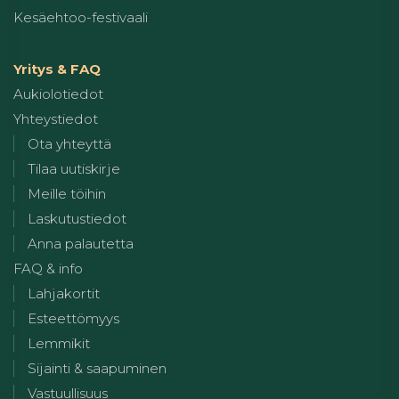
Kesäehtoo-festivaali
Yritys & FAQ
Aukiolotiedot
Yhteystiedot
Ota yhteyttä
Tilaa uutiskirje
Meille töihin
Laskutustiedot
Anna palautetta
FAQ & info
Lahjakortit
Esteettömyys
Lemmikit
Sijainti & saapuminen
Vastuullisuus