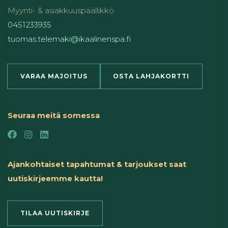
Myynti- & asiakkuuspäällikkö
0451233935
tuomas.telemaki@ikaalinenspa.fi
VARAA MAJOITUS
OSTA LAHJAKORTTI
Seuraa meitä somessa
Ajankohtaiset tapahtumat & tarjoukset saat
uutiskirjeemme kautta!
TILAA UUTISKIRJE