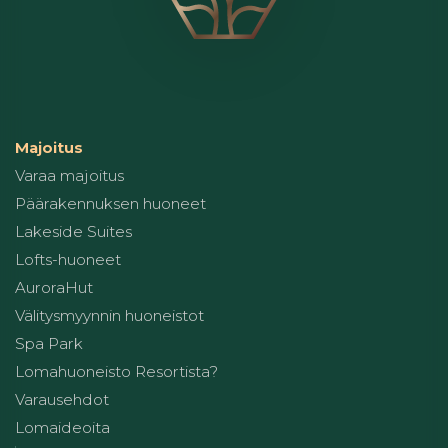
Majoitus
Varaa majoitus
Päärakennuksen huoneet
Lakeside Suites
Lofts-huoneet
AuroraHut
Välitysmyynnin huoneistot
Spa Park
Lomahuoneisto Resortista?
Varausehdot
Lomaideoita