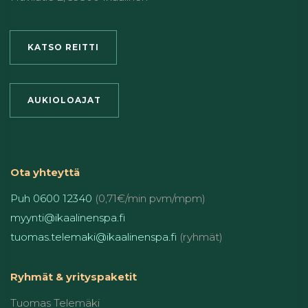
KATSO REITTI
AUKIOLOAJAT
Ota yhteyttä
Puh 0600 12340
(0,71€/min pvm/mpm)
myynti@ikaalinenspa.fi
tuomas.telemaki@ikaalinenspa.fi
(ryhmät)
Ryhmät & yrityspaketit
Tuomas Telemäki