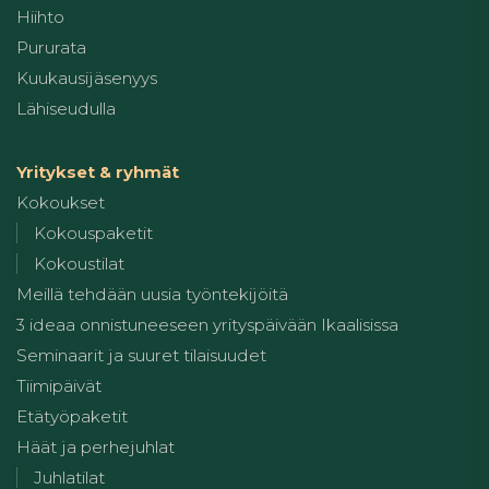
Hiihto
Pururata
Kuukausijäsenyys
Lähiseudulla
Yritykset & ryhmät
Kokoukset
Kokouspaketit
Kokoustilat
Meillä tehdään uusia työntekijöitä
3 ideaa onnistuneeseen yrityspäivään Ikaalisissa
Seminaarit ja suuret tilaisuudet
Tiimipäivät
Etätyöpaketit
Häät ja perhejuhlat
Juhlatilat