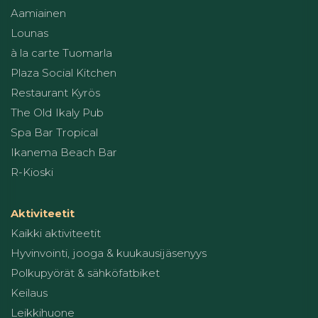
Aamiainen
Lounas
à la carte Tuomarla
Plaza Social Kitchen
Restaurant Kyrös
The Old Ikaly Pub
Spa Bar Tropical
Ikanema Beach Bar
R-Kioski
Aktiviteetit
Kaikki aktiviteetit
Hyvinvointi, jooga & kuukausijäsenyys
Polkupyörät & sähköfatbiket
Keilaus
Leikkihuone