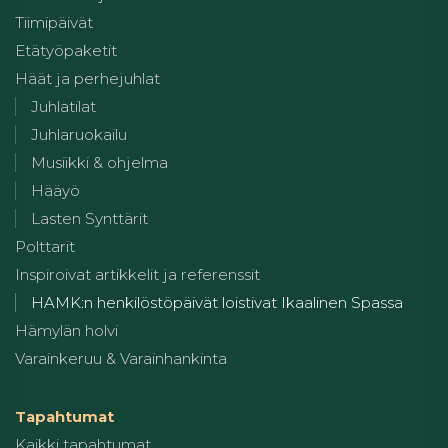
Tiimipäivät
Etätyöpaketit
Häät ja perhejuhlat
Juhlatilat
Juhlaruokailu
Musiikki & ohjelma
Hääyö
Lasten Synttärit
Polttarit
Inspiroivat artikkelit ja referenssit
HAMK:n henkilöstöpäivät loistivat Ikaalinen Spassa
Hämylän holvi
Varainkeruu & Varainhankinta
Tapahtumat
Kaikki tapahtumat