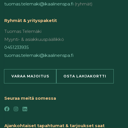
tuomas.telemaki@ikaalinenspa.fi
(ryhmät)
Ryhmät & yrityspaketit
Tuomas Telemäki
Myynti- & asiakkuuspäällikkö
0451233935
tuomas.telemaki@ikaalinenspa.fi
VARAA MAJOITUS
OSTA LAHJAKORTTI
Seuraa meitä somessa
Ajankohtaiset tapahtumat & tarjoukset saat