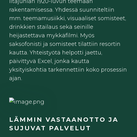
iltajuhlan 1920-luvun teemaan
rakentamisessa. Yhdessä suunniteltiin
mm. teemamusiikki, visuaaliset somisteet,
drinkkien stailaus sekä seinille
heijastettava mykkäfilmi. Myös
saksofonisti ja somisteet tilattiin resortin
kautta. Yhteistyötä helpotti jaettu,
päivittyvä Excel, jonka kautta
yksityiskohtia tarkennettiin koko prosessin
ajan.
LÄMMIN VASTAANOTTO JA
SUJUVAT PALVELUT