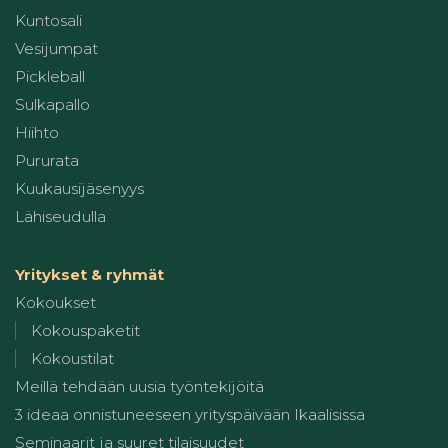
Kuntosali
Vesijumpat
Pickleball
Sulkapallo
Hiihto
Pururata
Kuukausijäsenyys
Lähiseudulla
Yritykset & ryhmät
Kokoukset
Kokouspaketit
Kokoustilat
Meillä tehdään uusia työntekijöitä
3 ideaa onnistuneeseen yrityspäivään Ikaalisissa
Seminaarit ja suuret tilaisuudet