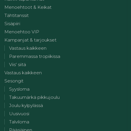
Menoehtoot & Keikat
Tähtitanssit
Sisäpiiri
Menoehtoo VIP
Kampanjat & tarjoukset
Vastaus kaikkeen
Paremmassa tropiikissa
Viis' siitä
Vastaus kaikkeen
Sesongit
Syysloma
Takuumärkä pikkujoulu
Joulu kylpylässä
Uusivuosi
Talviloma
Pääsiäinen