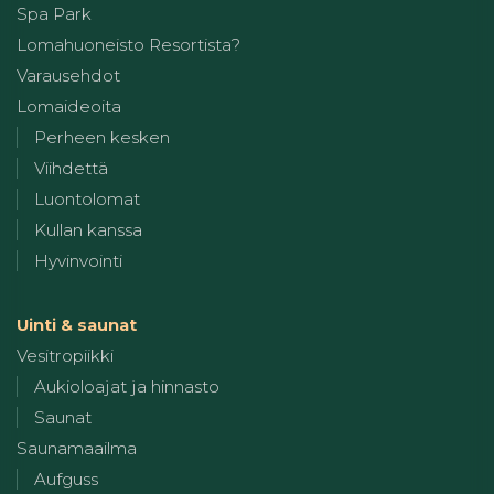
Spa Park
Lomahuoneisto Resortista?
Varausehdot
Lomaideoita
Perheen kesken
Viihdettä
Luontolomat
Kullan kanssa
Hyvinvointi
Uinti & saunat
Vesitropiikki
Aukioloajat ja hinnasto
Saunat
Saunamaailma
Aufguss