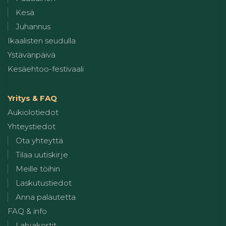
Kesä
Juhannus
Ikaalisten seudulla
Ystävänpäivä
Kesäehtoo-festivaali
Yritys & FAQ
Aukiolotiedot
Yhteystiedot
Ota yhteyttä
Tilaa uutiskirje
Meille töihin
Laskutustiedot
Anna palautetta
FAQ & info
Lahjakortit