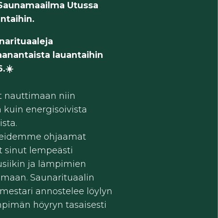
 Saunamaailma Utussa
antaihin.
narituaaleja
aanantaista lauantaihin
6.☀️
t nauttimaan niin
a kuin energisoivista
sta.
eidemme ohjaamat
ät sinut lempeästi
siikin ja lämpimien
lmaan. Saunarituaalin
mestari annostelee löylyn
ämpimän höyryn tasaisesti