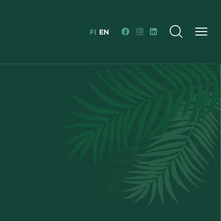
FI
EN