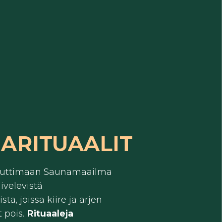
ARITUAALIT
auttimaan Saunamaailma
ivelevistä
ta, joissa kiire ja arjen
t pois.
Rituaaleja