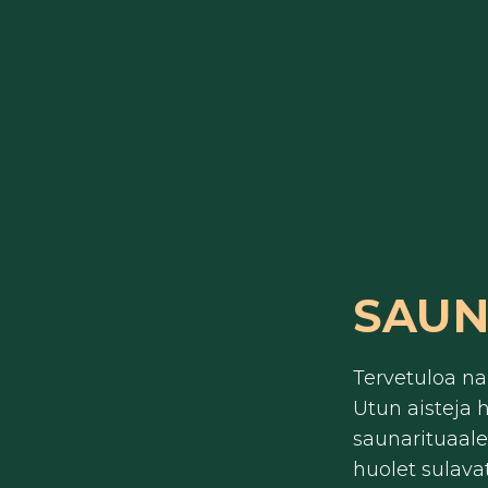
SAUN
Tervetuloa n
Utun aisteja h
saunarituaaleis
huolet sulava