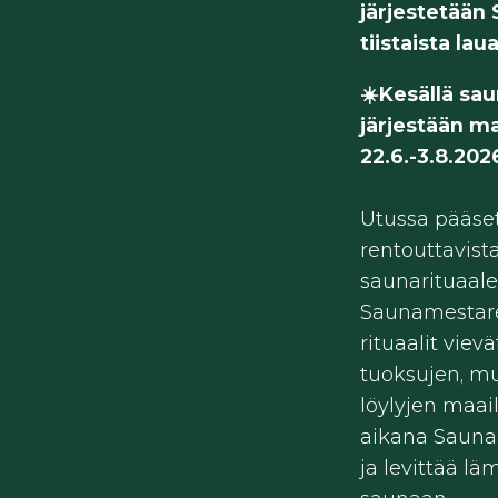
järjestetään
tiistaista lau
☀️Kesällä sau
järjestään m
22.6.-3.8.202
Utussa pääse
rentouttavist
saunarituaalei
Saunamestar
rituaalit viev
tuoksujen, mu
löylyjen maai
aikana Sauna
ja levittää l