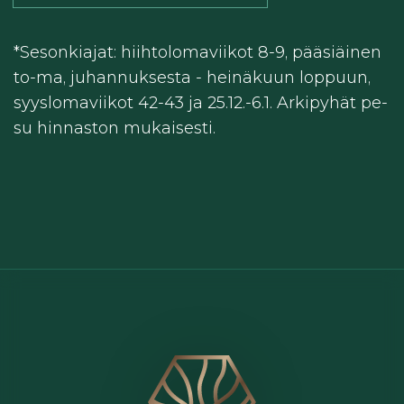
*Sesonkiajat: hiihtolomaviikot 8-9, pääsiäinen
to-ma, juhannuksesta - heinäkuun loppuun,
syyslomaviikot 42-43 ja 25.12.-6.1. Arkipyhät pe-
su hinnaston mukaisesti.