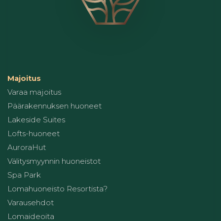
Majoitus
Varaa majoitus
Päärakennuksen huoneet
Lakeside Suites
Lofts-huoneet
AuroraHut
Välitysmyynnin huoneistot
Spa Park
Lomahuoneisto Resortista?
Varausehdot
Lomaideoita