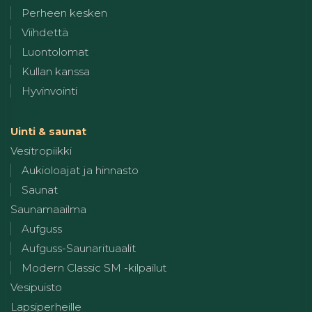
Perheen kesken
Viihdettä
Luontolomat
Kullan kanssa
Hyvinvointi
Uinti & saunat
Vesitropiikki
Aukioloajat ja hinnasto
Saunat
Saunamaailma
Aufguss
Aufguss-Saunarituaalit
Modern Classic SM -kilpailut
Vesipuisto
Lapsiperheille