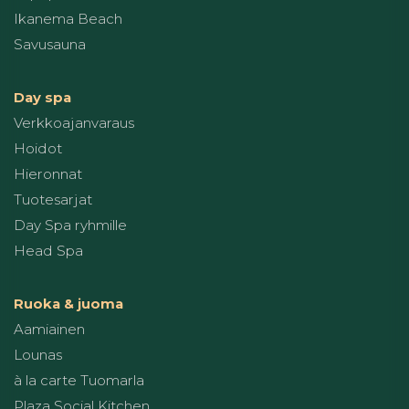
Ikanema Beach
Savusauna
Day spa
Verkkoajanvaraus
Hoidot
Hieronnat
Tuotesarjat
Day Spa ryhmille
Head Spa
Ruoka & juoma
Aamiainen
Lounas
à la carte Tuomarla
Plaza Social Kitchen