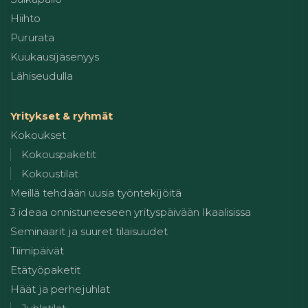
Hiihto
Pururata
Kuukausijäsenyys
Lähiseudulla
Yritykset & ryhmät
Kokoukset
Kokouspaketit
Kokoustilat
Meillä tehdään uusia työntekijöitä
3 ideaa onnistuneeseen yrityspäivään Ikaalisissa
Seminaarit ja suuret tilaisuudet
Tiimipäivät
Etätyöpaketit
Häät ja perhejuhlat