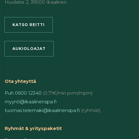
Huvilatie 2, 39500 Ikaalinen
KATSO REITTI
AUKIOLOAJAT
Ota yhteyttä
Puh 0600 12340
(0,71€/min pvm/mpm)
myynti@ikaalinenspa.fi
tuomas.telemaki@ikaalinenspa.fi
(ryhmät)
Ryhmät & yrityspaketit