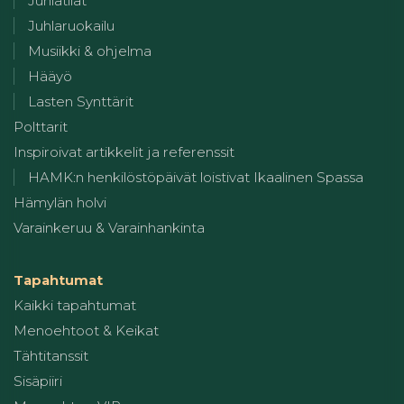
Juhlatilat
Juhlaruokailu
Musiikki & ohjelma
Hääyö
Lasten Synttärit
Polttarit
Inspiroivat artikkelit ja referenssit
HAMK:n henkilöstöpäivät loistivat Ikaalinen Spassa
Hämylän holvi
Varainkeruu & Varainhankinta
Tapahtumat
Kaikki tapahtumat
Menoehtoot & Keikat
Tähtitanssit
Sisäpiiri