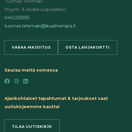
Tuomas Telemäki
Myynti- & asiakkuuspäällikkö
0451233935
tuomas.telemaki@ikaalinenspa.fi
VARAA MAJOITUS
OSTA LAHJAKORTTI
Seuraa meitä somessa
Ajankohtaiset tapahtumat & tarjoukset saat
uutiskirjeemme kautta!
TILAA UUTISKIRJE