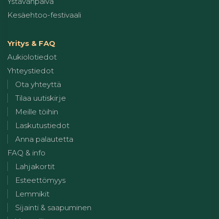
Ystävänpäivä
Kesäehtoo-festivaali
Yritys & FAQ
Aukiolotiedot
Yhteystiedot
Ota yhteyttä
Tilaa uutiskirje
Meille töihin
Laskutustiedot
Anna palautetta
FAQ & info
Lahjakortit
Esteettömyys
Lemmikit
Sijainti & saapuminen