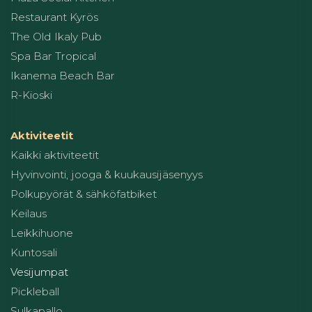
Restaurant Kyrös
The Old Ikaly Pub
Spa Bar Tropical
Ikanema Beach Bar
R-Kioski
Aktiviteetit
Kaikki aktiviteetit
Hyvinvointi, jooga & kuukausijäsenyys
Polkupyörät & sähköfatbiket
Keilaus
Leikkihuone
Kuntosali
Vesijumpat
Pickleball
Sulkapallo