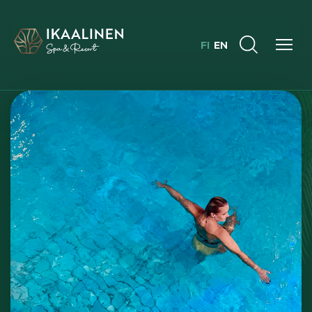
FI
EN