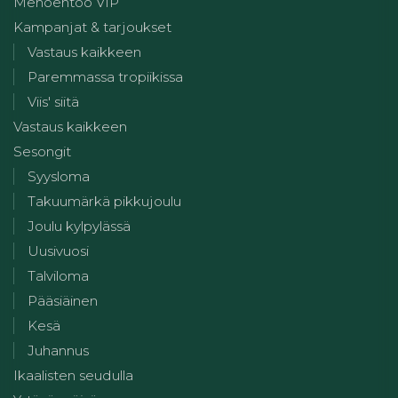
Menoehtoo VIP
Kampanjat & tarjoukset
Vastaus kaikkeen
Paremmassa tropiikissa
Viis' siitä
Vastaus kaikkeen
Sesongit
Syysloma
Takuumärkä pikkujoulu
Joulu kylpylässä
Uusivuosi
Talviloma
Pääsiäinen
Kesä
Juhannus
Ikaalisten seudulla