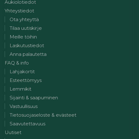
Aukiolotiedot
Yhteystiedot
Ota yhteyttä
Tilaa uutiskirje
Meille töihin
Laskutustiedot
Anna palautetta
FAQ & info
Lahjakortit
Esteettömyys
Lemmikit
Sijainti & saapuminen
Vastuullisuus
Tietosuojaseloste & evästeet
Saavutettavuus
Uutiset