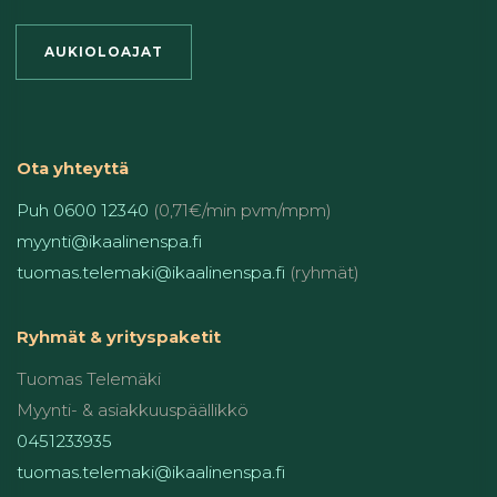
AUKIOLOAJAT
Ota yhteyttä
Puh 0600 12340
(0,71€/min pvm/mpm)
myynti@ikaalinenspa.fi
tuomas.telemaki@ikaalinenspa.fi
(ryhmät)
Ryhmät & yrityspaketit
Tuomas Telemäki
Myynti- & asiakkuuspäällikkö
0451233935
tuomas.telemaki@ikaalinenspa.fi