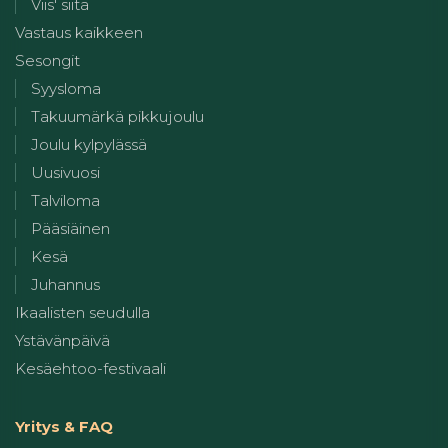
Viis' siitä
Vastaus kaikkeen
Sesongit
Syysloma
Takuumärkä pikkujoulu
Joulu kylpylässä
Uusivuosi
Talviloma
Pääsiäinen
Kesä
Juhannus
Ikaalisten seudulla
Ystävänpäivä
Kesäehtoo-festivaali
Yritys & FAQ