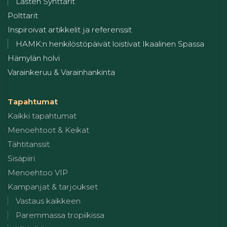
Lasten Synttärit
Polttarit
Inspiroivat artikkelit ja referenssit
HAMK:n henkilöstöpäivät loistivat Ikaalinen Spassa
Hämylän holvi
Varainkeruu & Varainhankinta
Tapahtumat
Kaikki tapahtumat
Menoehtoot & Keikat
Tähtitanssit
Sisäpiiri
Menoehtoo VIP
Kampanjat & tarjoukset
Vastaus kaikkeen
Paremmassa tropiikissa