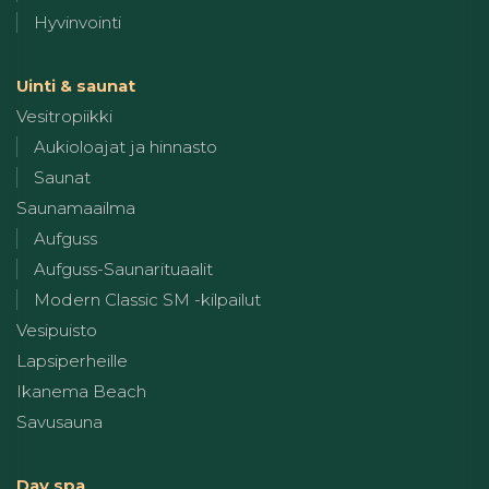
Hyvinvointi
Uinti & saunat
Vesitropiikki
Aukioloajat ja hinnasto
Saunat
Saunamaailma
Aufguss
Aufguss-Saunarituaalit
Modern Classic SM -kilpailut
Vesipuisto
Lapsiperheille
Ikanema Beach
Savusauna
Day spa