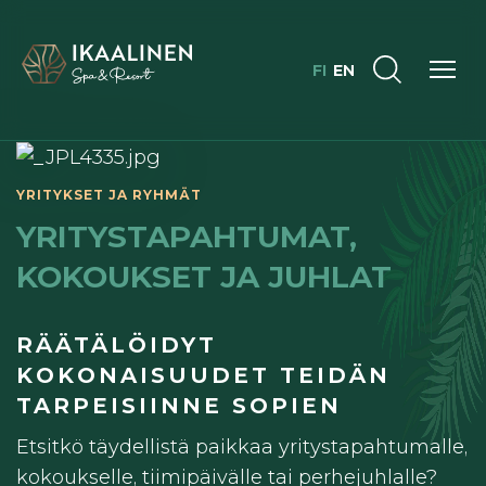
FI
EN
YRITYKSET JA RYHMÄT
YRITYSTAPAHTUMAT,
KOKOUKSET JA JUHLAT
RÄÄTÄLÖIDYT
KOKONAISUUDET TEIDÄN
TARPEISIINNE SOPIEN
Etsitkö täydellistä paikkaa yritystapahtumalle,
kokoukselle, tiimipäivälle tai perhejuhlalle?