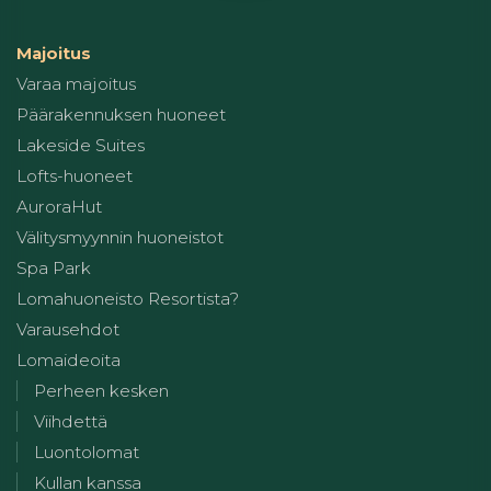
Majoitus
Varaa majoitus
Päärakennuksen huoneet
Lakeside Suites
Lofts-huoneet
AuroraHut
Välitysmyynnin huoneistot
Spa Park
Lomahuoneisto Resortista?
Varausehdot
Lomaideoita
Perheen kesken
Viihdettä
Luontolomat
Kullan kanssa