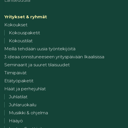
Lähiseudulla
Yritykset & ryhmät
Kokoukset
Kokouspaketit
Kokoustilat
Meillä tehdään uusia työntekijöitä
3 ideaa onnistuneeseen yrityspäivään Ikaalisissa
Seminaarit ja suuret tilaisuudet
Tiimipäivät
Etätyöpaketit
Häät ja perhejuhlat
Juhlatilat
Juhlaruokailu
Musiikki & ohjelma
Hääyö