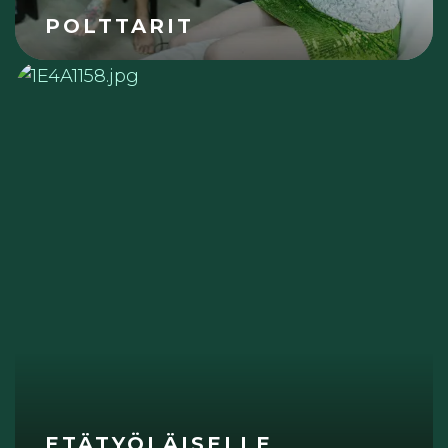
POLTTARIT
ETÄTYÖLÄISELLE