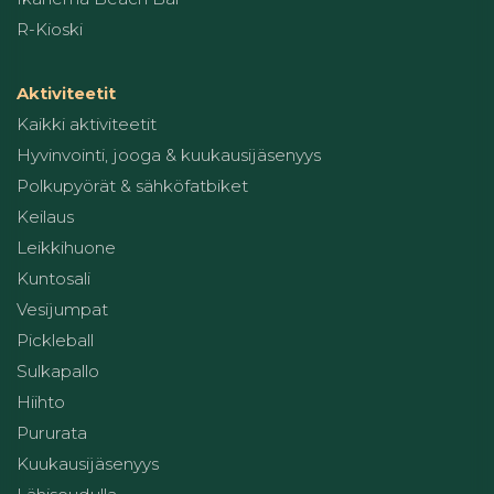
R-Kioski
Aktiviteetit
Kaikki aktiviteetit
Hyvinvointi, jooga & kuukausijäsenyys
Polkupyörät & sähköfatbiket
Keilaus
Leikkihuone
Kuntosali
Vesijumpat
Pickleball
Sulkapallo
Hiihto
Pururata
Kuukausijäsenyys