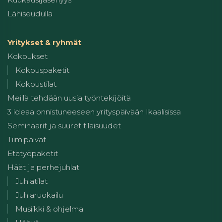
Lähiseudulla
Yritykset & ryhmät
Kokoukset
Kokouspaketit
Kokoustilat
Meillä tehdään uusia työntekijöitä
3 ideaa onnistuneeseen yrityspäivään Ikaalisissa
Seminaarit ja suuret tilaisuudet
Tiimipäivät
Etätyöpaketit
Häät ja perhejuhlat
Juhlatilat
Juhlaruokailu
Musiikki & ohjelma