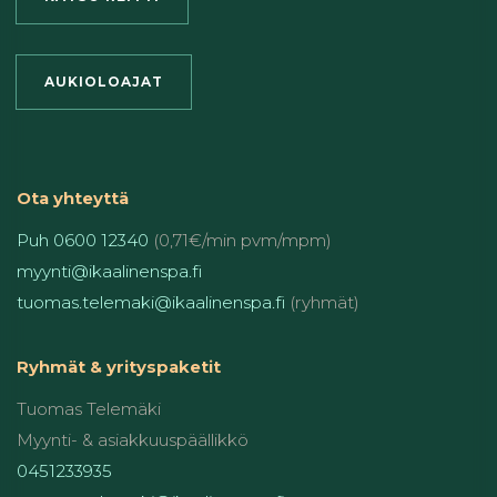
AUKIOLOAJAT
Ota yhteyttä
Puh 0600 12340
(0,71€/min pvm/mpm)
myynti@ikaalinenspa.fi
tuomas.telemaki@ikaalinenspa.fi
(ryhmät)
Ryhmät & yrityspaketit
Tuomas Telemäki
Myynti- & asiakkuuspäällikkö
0451233935