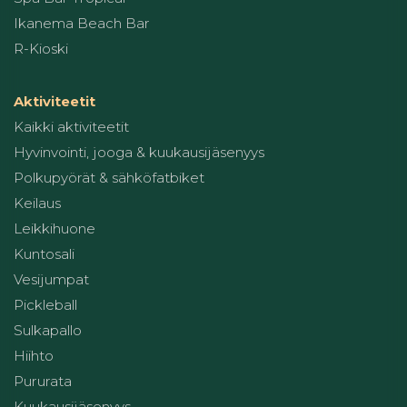
Ikanema Beach Bar
R-Kioski
Aktiviteetit
Kaikki aktiviteetit
Hyvinvointi, jooga & kuukausijäsenyys
Polkupyörät & sähköfatbiket
Keilaus
Leikkihuone
Kuntosali
Vesijumpat
Pickleball
Sulkapallo
Hiihto
Pururata
Kuukausijäsenyys