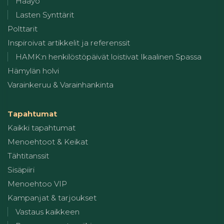
Hääyö
Lasten Synttärit
Polttarit
Inspiroivat artikkelit ja referenssit
HAMK:n henkilöstöpäivät loistivat Ikaalinen Spassa
Hämylän holvi
Varainkeruu & Varainhankinta
Tapahtumat
Kaikki tapahtumat
Menoehtoot & Keikat
Tähtitanssit
Sisäpiiri
Menoehtoo VIP
Kampanjat & tarjoukset
Vastaus kaikkeen