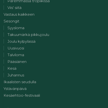
Paremmassa tropiikissa
Viis' siitä
Vastaus kaikkeen
Sesongit
Syysloma
Takuumärkä pikkujoulu
Joulu kylpylässä
Uusivuosi
Talviloma
Pääsiäinen
Kesä
Juhannus
Ikaalisten seudulla
Ystävänpäivä
Kesäehtoo-festivaali