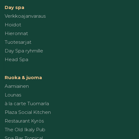
Day spa
Verkkoajanvaraus
Hoidot
Hieronnat
Tuotesarjat
Day Spa ryhmille
Head Spa
Ruoka & juoma
Aamiainen
Lounas
à la carte Tuomarla
Plaza Social Kitchen
Restaurant Kyrös
The Old Ikaly Pub
Spa Bar Tropical