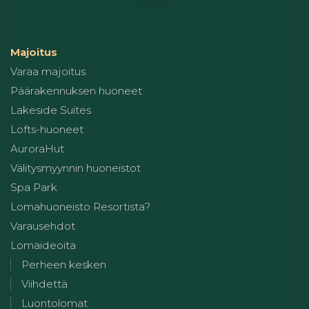
Majoitus
Varaa majoitus
Päärakennuksen huoneet
Lakeside Suites
Lofts-huoneet
AuroraHut
Välitysmyynnin huoneistot
Spa Park
Lomahuoneisto Resortista?
Varausehdot
Lomaideoita
Perheen kesken
Viihdettä
Luontolomat