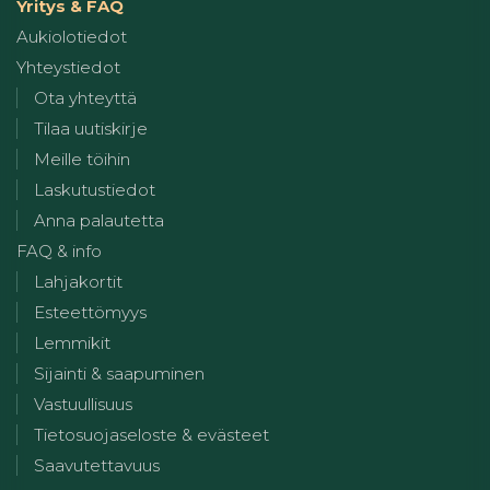
Yritys & FAQ
Aukiolotiedot
Yhteystiedot
Ota yhteyttä
Tilaa uutiskirje
Meille töihin
Laskutustiedot
Anna palautetta
FAQ & info
Lahjakortit
Esteettömyys
Lemmikit
Sijainti & saapuminen
Vastuullisuus
Tietosuojaseloste & evästeet
Saavutettavuus