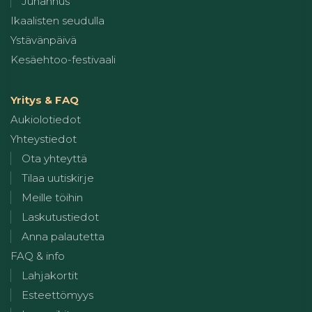
Juhannus
Ikaalisten seudulla
Ystävänpäivä
Kesäehtoo-festivaali
Yritys & FAQ
Aukiolotiedot
Yhteystiedot
Ota yhteyttä
Tilaa uutiskirje
Meille töihin
Laskutustiedot
Anna palautetta
FAQ & info
Lahjakortit
Esteettömyys