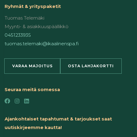
Ryhmät & yrityspaketit
Tuomas Telemäki
Myynti- & asiakkuuspäällikkö
0451233935
tuomas.telemaki@ikaalinenspa.fi
VARAA MAJOITUS
OSTA LAHJAKORTTI
Seuraa meitä somessa
Ajankohtaiset tapahtumat & tarjoukset saat
uutiskirjeemme kautta!