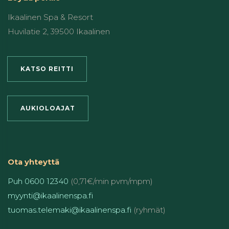
Ikaalinen Spa & Resort
Huvilatie 2, 39500 Ikaalinen
KATSO REITTI
AUKIOLOAJAT
Ota yhteyttä
Puh 0600 12340
(0,71€/min pvm/mpm)
myynti@ikaalinenspa.fi
tuomas.telemaki@ikaalinenspa.fi
(ryhmät)