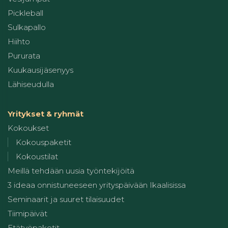
Pickleball
Sulkapallo
Hiihto
Pururata
Kuukausijäsenyys
Lähiseudulla
Yritykset & ryhmät
Kokoukset
Kokouspaketit
Kokoustilat
Meillä tehdään uusia työntekijöitä
3 ideaa onnistuneeseen yrityspäivään Ikaalisissa
Seminaarit ja suuret tilaisuudet
Tiimipäivät
Etätyöpaketit