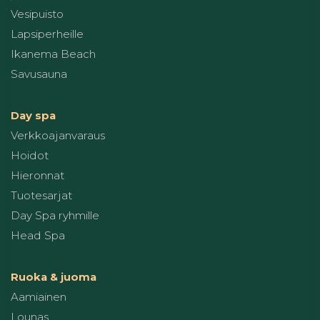
Vesipuisto
Lapsiperheille
Ikanema Beach
Savusauna
Day spa
Verkkoajanvaraus
Hoidot
Hieronnat
Tuotesarjat
Day Spa ryhmille
Head Spa
Ruoka & juoma
Aamiainen
Lounas