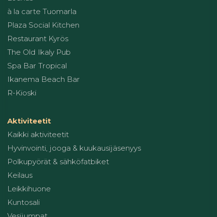
à la carte Tuomarla
Plaza Social Kitchen
Restaurant Kyrös
The Old Ikaly Pub
Spa Bar Tropical
Ikanema Beach Bar
R-Kioski
Aktiviteetit
Kaikki aktiviteetit
Hyvinvointi, jooga & kuukausijäsenyys
Polkupyörät & sähköfatbiket
Keilaus
Leikkihuone
Kuntosali
Vesijumpat