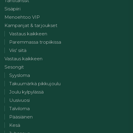
Tähtitanssit
Sisäpiiri
Menoehtoo VIP
Kampanjat & tarjoukset
Vastaus kaikkeen
Paremmassa tropiikissa
Viis' siitä
Vastaus kaikkeen
Sesongit
Syysloma
Takuumärkä pikkujoulu
Joulu kylpylässä
Uusivuosi
Talviloma
Pääsiäinen
Kesä