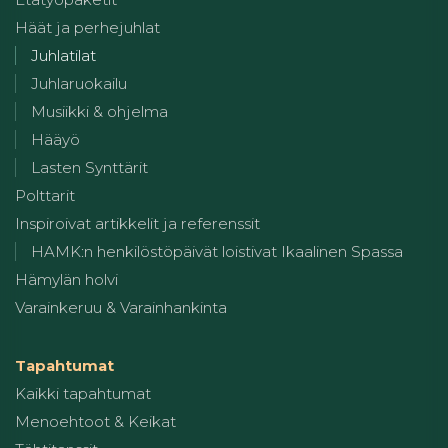
Häät ja perhejuhlat
Juhlatilat
Juhlaruokailu
Musiikki & ohjelma
Hääyö
Lasten Synttärit
Polttarit
Inspiroivat artikkelit ja referenssit
HAMK:n henkilöstöpäivät loistivat Ikaalinen Spassa
Hämylän holvi
Varainkeruu & Varainhankinta
Tapahtumat
Kaikki tapahtumat
Menoehtoot & Keikat