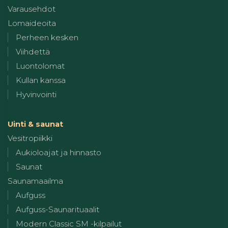
Varausehdot
Lomaideoita
Perheen kesken
Viihdettä
Luontolomat
Kullan kanssa
Hyvinvointi
Uinti & saunat
Vesitropiikki
Aukioloajat ja hinnasto
Saunat
Saunamaailma
Aufguss
Aufguss-Saunarituaalit
Modern Classic SM -kilpailut