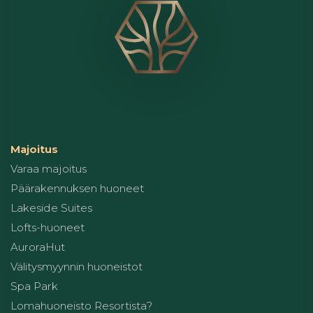
Majoitus
Varaa majoitus
Päärakennuksen huoneet
Lakeside Suites
Lofts-huoneet
AuroraHut
Välitysmyynnin huoneistot
Spa Park
Lomahuoneisto Resortista?