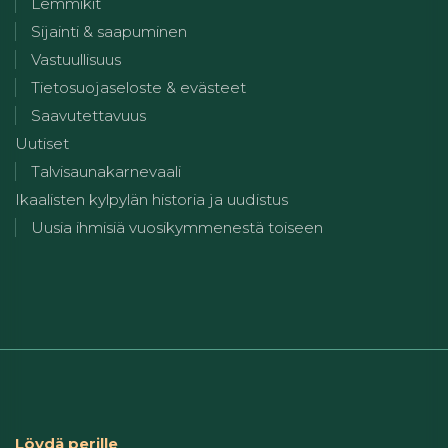
Lemmikit
Sijainti & saapuminen
Vastuullisuus
Tietosuojaseloste & evästeet
Saavutettavuus
Uutiset
Talvisaunakarnevaali
Ikaalisten kylpylän historia ja uudistus
Uusia ihmisiä vuosikymmenestä toiseen
Löydä perille