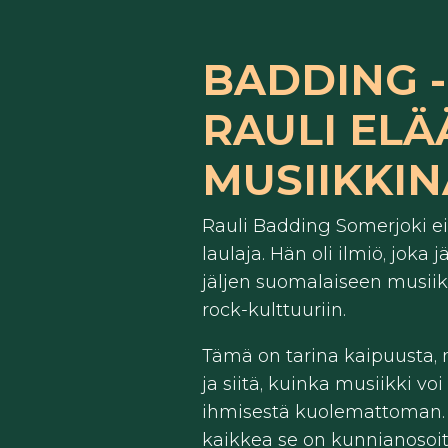
BADDING -
RAULI ELÄÄ
MUSIIKKI
Rauli Badding Somerjoki ei 
laulaja. Hän oli ilmiö, joka 
jäljen suomalaiseen musiik
rock-kulttuuriin.
Tämä on tarina kaipuusta,
ja siitä, kuinka musiikki vo
ihmisestä kuolemattoman.
kaikkea se on kunnianosoi