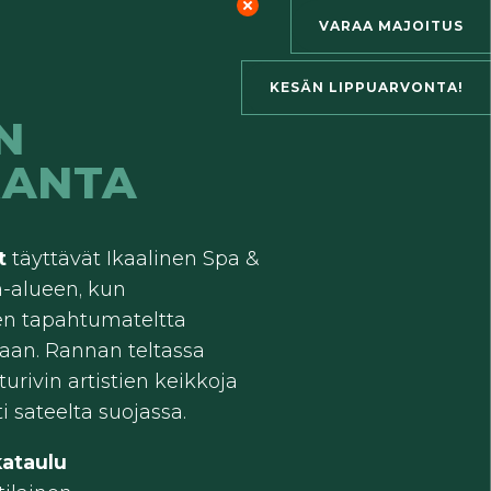
VARAA MAJOITUS
KESÄN LIPPUARVONTA!
N
RANTA
at
täyttävät Ikaalinen Spa &
a-alueen, kun
en tapahtumateltta
aan.
Rannan teltassa
turivin artistien keikkoja
 sateelta suojassa.
kataulu