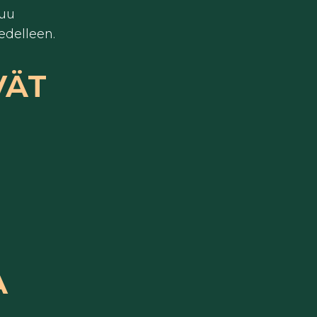
luu
delleen.
VÄT
A