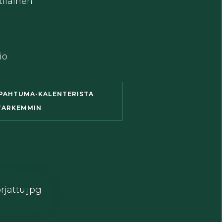
tilainen
io
PAHTUMA-KALENTERISTA
 TARKEMMIN