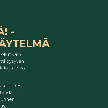
! -
NÄYTELMÄ
ollut vain
jätti pysyvän
kiin ja koko
 rakkaudesta
i tehdä
 Ennen
tus