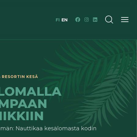
FI
EN
LOMALLA
MPAAN
IKKIIN
tämän: Nauttikaa kesälomasta kodin