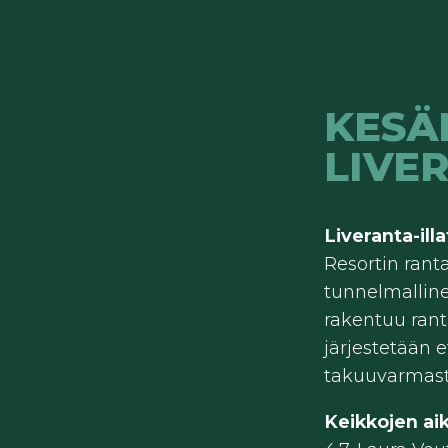
KESÄ
LIVE
Liveranta-ill
Resortin rant
tunnelmallin
rakentuu rant
järjestetään e
takuuvarmasti
Keikkojen ai