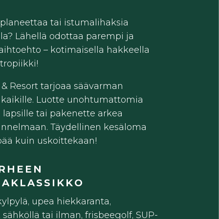
 planeettaa tai istumalihaksia
a? Lähellä odottaa parempi ja
ihtoehto – kotimaisella hakkeella
ropiikki!
 & Resort tarjoaa säävarman
kaikille. Luotte unohtumattomia
lapsille tai pakenette arkea
tunnelmaan. Täydellinen kesäloma
ää kuin uskoittekaan!
RHEEN
AKLASSIKKO
kylpylä, upea hiekkaranta,
sähköllä tai ilman, frisbeegolf, SUP-