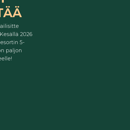
TÄÄ
ilisitte
 Kesällä 2026
esortin 5-
on paljon
elle!