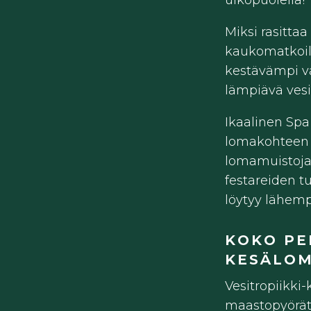
ulkopuolella!
Miksi rasittaa
kaukomatkoill
kestävämpi va
lämpiävä vesit
Ikaalinen Spa
lomakohteen 
lomamuistoja 
festareiden 
löytyy lähemp
KOKO PE
KESÄLOM
Vesitropiikki-
maastopyörät 