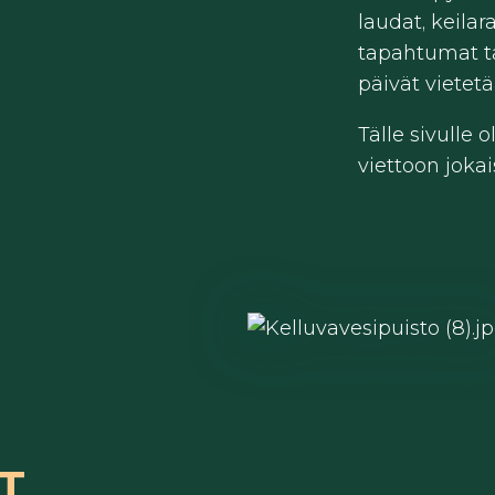
laudat, keilar
tapahtumat t
päivät vietetä
Tälle sivulle
viettoon jok
T