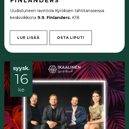
FINLANDERS
Uudistuneen ravintola Kyröksen tähtitansseissa
keskiviikkona
9.9. Finlanders.
K18
LUE LISÄÄ
OSTA LIPUT!
syysk.
16
ke