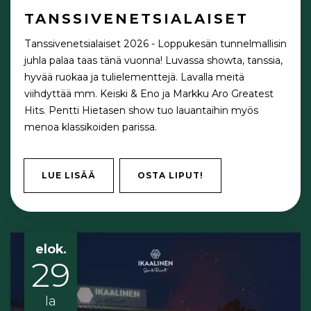
TANSSIVENETSIALAISET
Tanssivenetsialaiset 2026 - Loppukesän tunnelmallisin
juhla palaa taas tänä vuonna! Luvassa showta, tanssia,
hyvää ruokaa ja tulielementtejä. Lavalla meitä
viihdyttää mm. Keiski & Eno ja Markku Aro Greatest
Hits. Pentti Hietasen show tuo lauantaihin myös
menoa klassikoiden parissa.
LUE LISÄÄ
OSTA LIPUT!
elok.
29
la