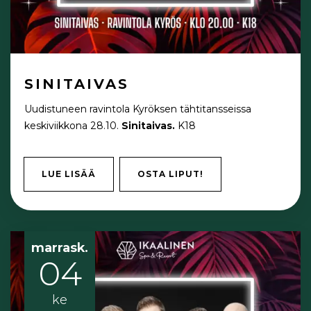
SINITAIVAS
Uudistuneen ravintola Kyröksen tähtitansseissa
keskiviikkona 28.10.
Sinitaivas.
K18
LUE LISÄÄ
OSTA LIPUT!
marrask.
04
ke