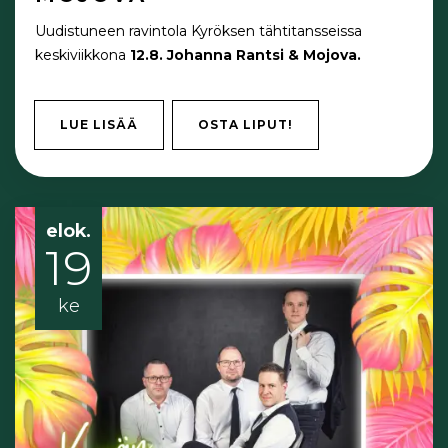
Uudistuneen ravintola Kyröksen tähtitansseissa
keskiviikkona
12.8. Johanna Rantsi & Mojova.
LUE LISÄÄ
OSTA LIPUT!
elok.
19
ke