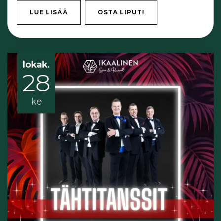
LUE LISÄÄ
OSTA LIPUT!
lokak.
28
ke