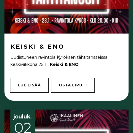
KEISKI & ENO
Uudistuneen ravintola Kyröksen tähtitansseissa
keskiviikkona 25.11.
Keiski & ENO
LUE LISÄÄ
OSTA LIPUT!
jouluk.
02