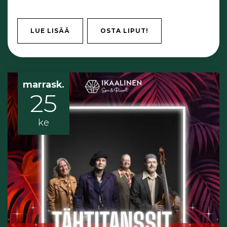
LUE LISÄÄ
OSTA LIPUT!
marrask.
25
ke