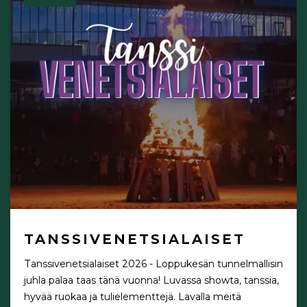
TANSSIVENETSIALAISET
Tanssivenetsialaiset 2026 - Loppukesän tunnelmallisin
juhla palaa taas tänä vuonna! Luvassa showta, tanssia,
hyvää ruokaa ja tulielementtejä. Lavalla meitä