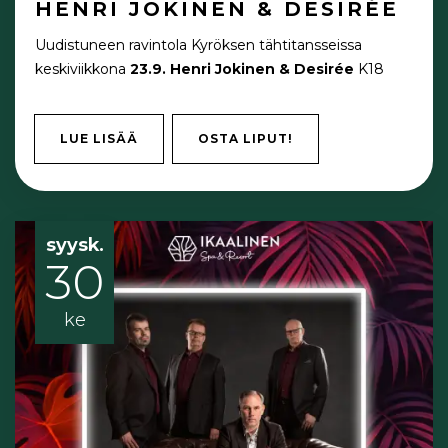
HENRI JOKINEN & DESIRÉE
Uudistuneen ravintola Kyröksen tähtitansseissa
keskiviikkona
23.9.
Henri Jokinen & Desirée
K18
LUE LISÄÄ
OSTA LIPUT!
syysk.
30
ke