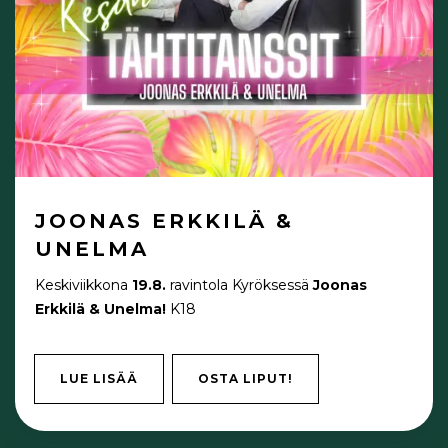
JOONAS ERKKILÄ &
UNELMA
Keskiviikkona
19.8.
ravintola Kyröksessä
Joonas
Erkkilä & Unelma!
K18
LUE LISÄÄ
OSTA LIPUT!