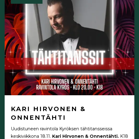
KARI HIRVONEN &
ONNENTÄHTI
Uudistuneen ravintola Kyröksen tähtitansseissa
keskiviikkona 18.11.
Kari Hirvonen & Onnentähti.
K18