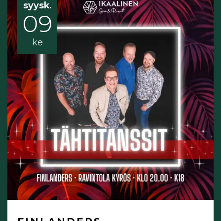
syysk.
09
ke