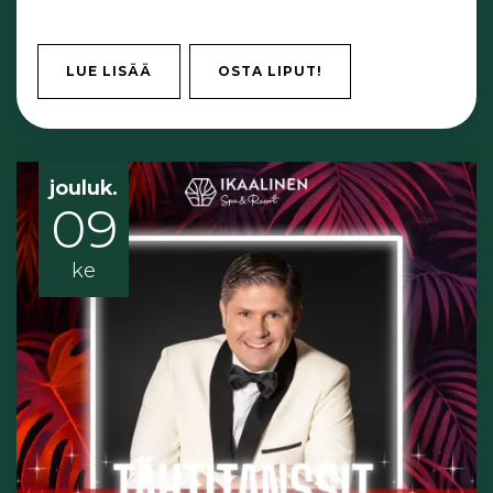
LUE LISÄÄ
OSTA LIPUT!
jouluk.
09
ke