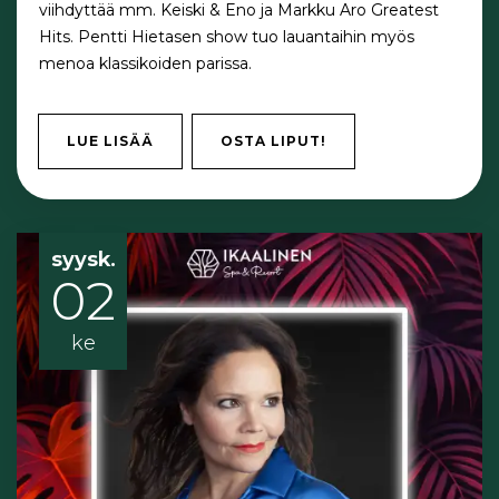
viihdyttää mm. Keiski & Eno ja Markku Aro Greatest
Hits. Pentti Hietasen show tuo lauantaihin myös
menoa klassikoiden parissa.
LUE LISÄÄ
OSTA LIPUT!
syysk.
02
ke