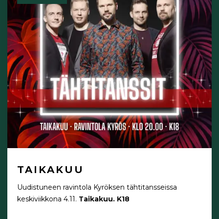
TAIKAKUU
Uudistuneen ravintola Kyröksen tähtitansseissa
keskiviikkona 4.11.
Taikakuu. K18