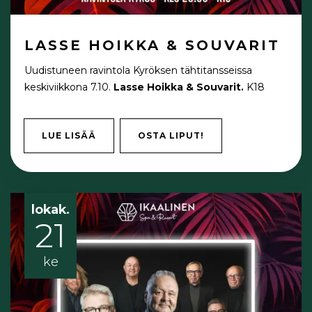
LASSE HOIKKA & SOUVARIT
Uudistuneen ravintola Kyröksen tähtitansseissa
keskiviikkona 7.10.
Lasse Hoikka & Souvarit.
K18
LUE LISÄÄ
OSTA LIPUT!
lokak.
21
ke