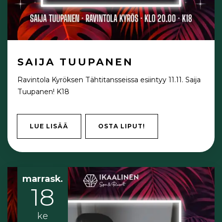
SAIJA TUUPANEN
Ravintola Kyröksen Tähtitansseissa esiintyy 11.11. Saija
Tuupanen! K18
LUE LISÄÄ
OSTA LIPUT!
marrask.
18
ke