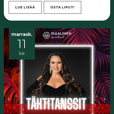
LUE LISÄÄ
OSTA LIPUT!
marrask.
11
ke