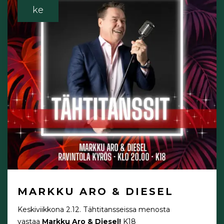
ke
MARKKU ARO & DIESEL
Keskiviikkona 2.12.
Tähtitansseissa menosta
vastaa
Markku Aro & Diesel!
K18