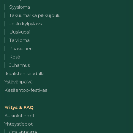
Syysloma
Takuumärkä pikkujoulu
Joulu kylpylässä
Uusivuosi
Talviloma
Pääsiäinen
Kesä
Juhannus
Ikaalisten seudulla
Ystävänpäivä
Kesäehtoo-festivaali
Yritys & FAQ
Aukiolotiedot
Yhteystiedot
Ota yhteyttä