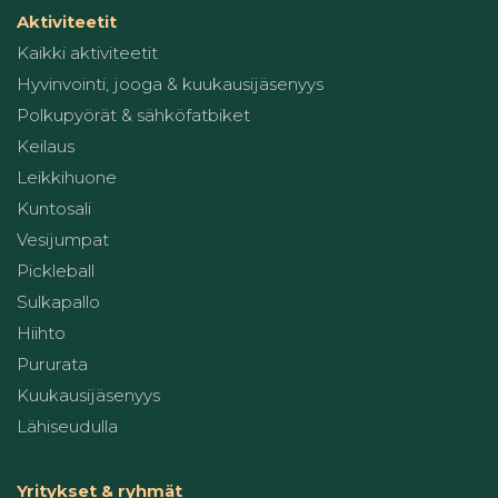
Aktiviteetit
Kaikki aktiviteetit
Hyvinvointi, jooga & kuukausijäsenyys
Polkupyörät & sähköfatbiket
Keilaus
Leikkihuone
Kuntosali
Vesijumpat
Pickleball
Sulkapallo
Hiihto
Pururata
Kuukausijäsenyys
Lähiseudulla
Yritykset & ryhmät