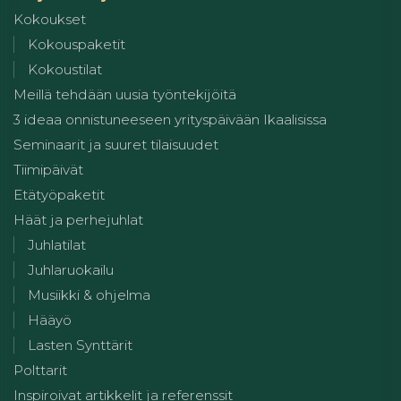
Kokoukset
Kokouspaketit
Kokoustilat
Meillä tehdään uusia työntekijöitä
3 ideaa onnistuneeseen yrityspäivään Ikaalisissa
Seminaarit ja suuret tilaisuudet
Tiimipäivät
Etätyöpaketit
Häät ja perhejuhlat
Juhlatilat
Juhlaruokailu
Musiikki & ohjelma
Hääyö
Lasten Synttärit
Polttarit
Inspiroivat artikkelit ja referenssit