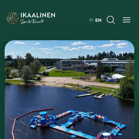
FI
EN