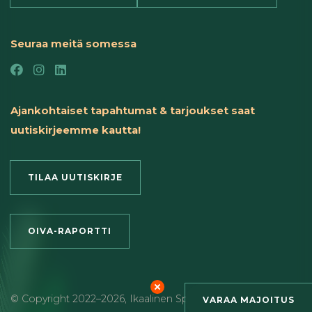
Seuraa meitä somessa
Ajankohtaiset tapahtumat & tarjoukset saat
uutiskirjeemme kautta!
TILAA UUTISKIRJE
OIVA-RAPORTTI
© Copyright
2022
–2026
,
Ikaalinen Spa & Resort
,
Roihu Inc. –
VARAA MAJOITUS