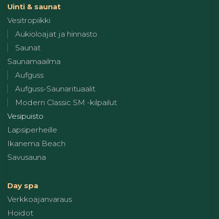
Uinti & saunat
Vesitropiikki
Aukioloajat ja hinnasto
Saunat
Saunamaailma
Aufguss
Aufguss-Saunarituaalit
Modern Classic SM -kilpailut
Vesipuisto
Lapsiperheille
Ikanema Beach
Savusauna
Day spa
Verkkoajanvaraus
Hoidot