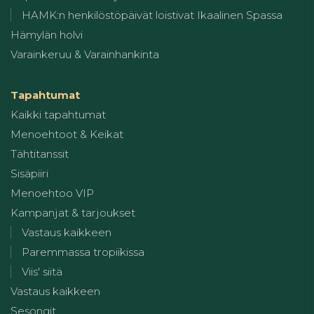
HAMK:n henkilöstöpäivät loistivat Ikaalinen Spassa
Hämylän holvi
Varainkeruu & Varainhankinta
Tapahtumat
Kaikki tapahtumat
Menoehtoot & Keikat
Tähtitanssit
Sisäpiiri
Menoehtoo VIP
Kampanjat & tarjoukset
Vastaus kaikkeen
Paremmassa tropiikissa
Viis' siitä
Vastaus kaikkeen
Sesongit