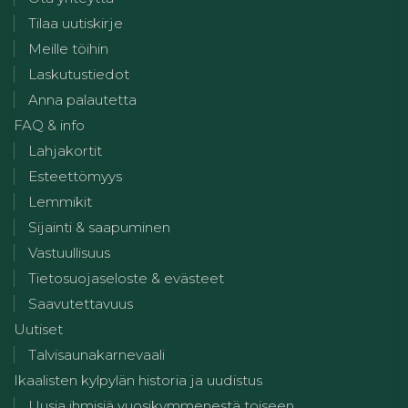
Tilaa uutiskirje
Meille töihin
Laskutustiedot
Anna palautetta
FAQ & info
Lahjakortit
Esteettömyys
Lemmikit
Sijainti & saapuminen
Vastuullisuus
Tietosuojaseloste & evästeet
Saavutettavuus
Uutiset
Talvisaunakarnevaali
Ikaalisten kylpylän historia ja uudistus
Uusia ihmisiä vuosikymmenestä toiseen