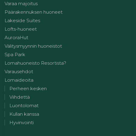
Varaa majoitus
Päärakennuksen huoneet
Lakeside Suites
Lofts-huoneet
AuroraHut
Välitysmyynnin huoneistot
Spa Park
Lomahuoneisto Resortista?
Varausehdot
Lomaideoita
Perheen kesken
Viihdettä
Luontolomat
Kullan kanssa
Hyvinvointi