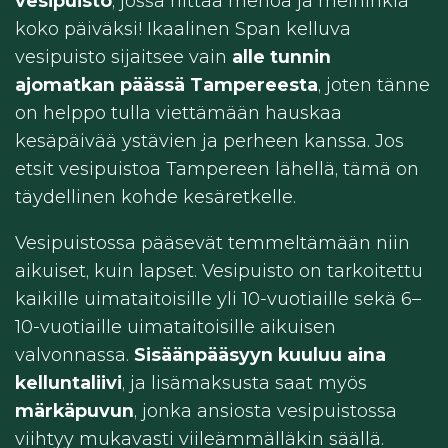
vesipuisto
, jossa riittää menoa ja meininkiä
koko päiväksi! Ikaalinen Span kelluva
vesipuisto sijaitsee vain
alle tunnin
ajomatkan päässä Tampereesta
, joten tänne
on helppo tulla viettämään hauskaa
kesäpäivää ystävien ja perheen kanssa. Jos
etsit vesipuistoa Tampereen lähellä, tämä on
täydellinen kohde kesäretkelle.
Vesipuistossa pääsevät temmeltämään niin
aikuiset, kuin lapset. Vesipuisto on tarkoitettu
kaikille uimataitoisille yli 10-vuotiaille sekä 6–
10-vuotiaille uimataitoisille aikuisen
valvonnassa.
Sisäänpääsyyn kuuluu aina
kelluntaliivi
, ja lisämaksusta saat myös
märkäpuvun
, jonka ansiosta vesipuistossa
viihtyy mukavasti viileämmälläkin säällä.