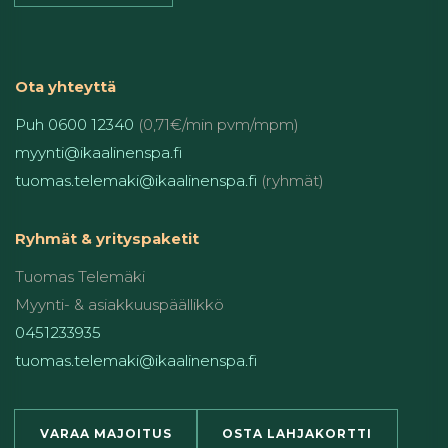
Ota yhteyttä
Puh 0600 12340
(0,71€/min pvm/mpm)
myynti@ikaalinenspa.fi
tuomas.telemaki@ikaalinenspa.fi
(ryhmät)
Ryhmät & yrityspaketit
Tuomas Telemäki
Myynti- & asiakkuuspäällikkö
0451233935
tuomas.telemaki@ikaalinenspa.fi
VARAA MAJOITUS
OSTA LAHJAKORTTI