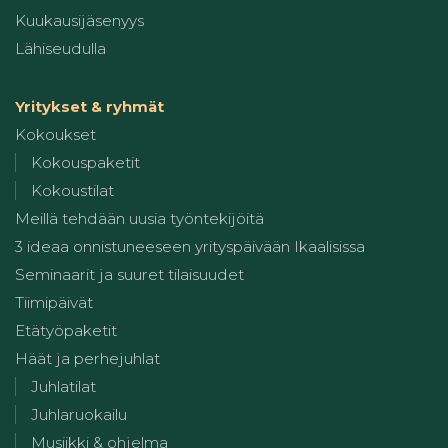
Kuukausijäsenyys
Lähiseudulla
Yritykset & ryhmät
Kokoukset
Kokouspaketit
Kokoustilat
Meillä tehdään uusia työntekijöitä
3 ideaa onnistuneeseen yrityspäivään Ikaalisissa
Seminaarit ja suuret tilaisuudet
Tiimipäivät
Etätyöpaketit
Häät ja perhejuhlat
Juhlatilat
Juhlaruokailu
Musiikki & ohjelma