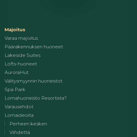
Majoitus
Varaa majoitus
Päärakennuksen huoneet
Lakeside Suites
Lofts-huoneet
AuroraHut
Välitysmyynnin huoneistot
Spa Park
Lomahuoneisto Resortista?
Varausehdot
Lomaideoita
Perheen kesken
Viihdettä