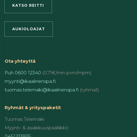
KATSO REITTI
AUKIOLOAJAT
Ota yhteyttä
Puh 0600 12340
(0,71€/min pvm/mpm)
myynti@ikaalinenspa.fi
tuomas.telemaki@ikaalinenspa.fi
(ryhmät)
Ryhmät & yrityspaketit
Tuomas Telemäki
Myynti- & asiakkuuspäällikkö
0451233935