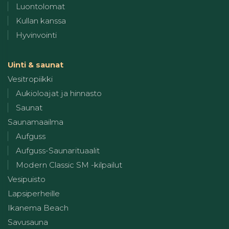
Luontolomat
Kullan kanssa
Hyvinvointi
Uinti & saunat
Vesitropiikki
Aukioloajat ja hinnasto
Saunat
Saunamaailma
Aufguss
Aufguss-Saunarituaalit
Modern Classic SM -kilpailut
Vesipuisto
Lapsiperheille
Ikanema Beach
Savusauna