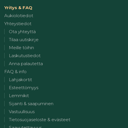
Yritys & FAQ
Aukiolotiedot
Yhteystiedot
Ota yhteyttä
Tilaa uutiskirje
Meille töihin
Laskutustiedot
Anna palautetta
FAQ & info
Lahjakortit
Esteettömyys
Lemmikit
Sijainti & saapuminen
Vastuullisuus
Tietosuojaseloste & evästeet
Saavutettavuus