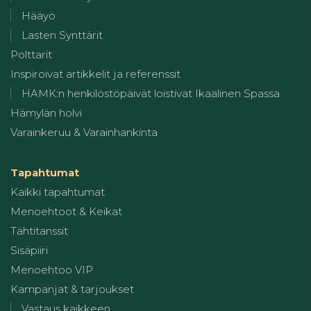
Hääyö
Lasten Synttärit
Polttarit
Inspiroivat artikkelit ja referenssit
HAMK:n henkilöstöpäivät loistivat Ikaalinen Spassa
Hämylän holvi
Varainkeruu & Varainhankinta
Tapahtumat
Kaikki tapahtumat
Menoehtoot & Keikat
Tähtitanssit
Sisäpiiri
Menoehtoo VIP
Kampanjat & tarjoukset
Vastaus kaikkeen