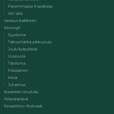
Paremmassa tropiikissa
Viis' siitä
Vastaus kaikkeen
Sesongit
Syysloma
Takuumärkä pikkujoulu
Joulu kylpylässä
Uusivuosi
Talviloma
Pääsiäinen
Kesä
Juhannus
Ikaalisten seudulla
Ystävänpäivä
Kesäehtoo-festivaali