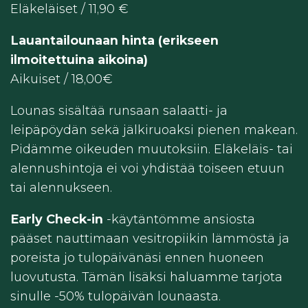
Eläkeläiset / 11,90 €
Lauantailounaan hinta (erikseen
ilmoitettuina aikoina)
Aikuiset / 18,00€
Lounas sisältää runsaan salaatti- ja
leipäpöydän sekä jälkiruoaksi pienen makean.
Pidämme oikeuden muutoksiin. Eläkeläis- tai
alennushintoja ei voi yhdistää toiseen etuun
tai alennukseen.
Early Check-in
-käytäntömme ansiosta
pääset nauttimaan vesitropiikin lämmöstä ja
poreista jo tulopäivänäsi ennen huoneen
luovutusta. Tämän lisäksi haluamme tarjota
sinulle -50% tulopäivän lounaasta.