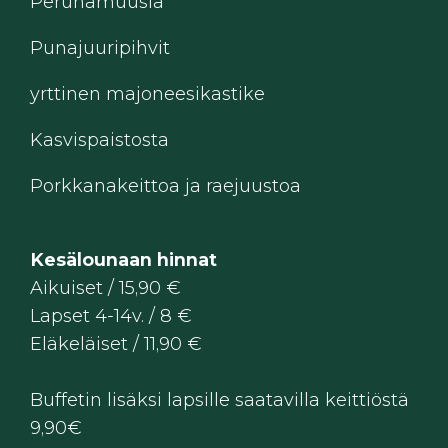
Perunamuusia
Punajuuripihvit
yrttinen majoneesikastike
Kasvispaistosta
Porkkanakeittoa ja raejuustoa
Kesälounaan hinnat
Aikuiset / 15,90 €
Lapset 4-14v. / 8 €
Eläkeläiset / 11,90 €
Buffetin lisäksi lapsille saatavilla keittiöstä
9,90€