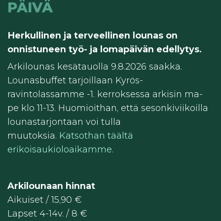
PÄIVÄ
Herkullinen ja terveellinen lounas on
onnistuneen työ- ja lomapäivän edellytys.
Arkilounas kesätauolla 9.8.2026 saakka.
Lounasbuffet tarjoillaan Kyrös-
ravintolassamme -1. kerroksessa arkisin ma-
pe klo 11-13. Huomioithan, että sesonkiviikoilla
lounastarjontaan voi tulla
muutoksia.
Katsothan täältä
erikoisaukioloaikamme.
Arkilounaan hinnat
Aikuiset / 15,90 €
Lapset 4-14v. / 8 €