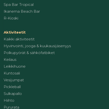
Spa Bar Tropical
Ikanema Beach Bar
R-Kioski
Aktiviteetit
Kaikki aktiviteetit
Hyvinvointi, jooga & kuukausijäsenyys
Polkupyörät & sähköfatbiket
Keilaus
Leikkihuone
Kuntosali
Vesijumpat
Pickleball
Sulkapallo
Hiihto
Pururata