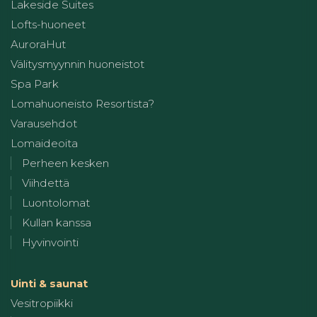
Lakeside Suites
Lofts-huoneet
AuroraHut
Välitysmyynnin huoneistot
Spa Park
Lomahuoneisto Resortista?
Varausehdot
Lomaideoita
Perheen kesken
Viihdettä
Luontolomat
Kullan kanssa
Hyvinvointi
Uinti & saunat
Vesitropiikki