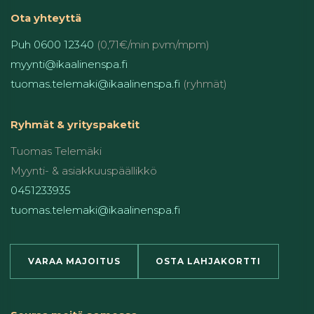
Ota yhteyttä
Puh 0600 12340
(0,71€/min pvm/mpm)
myynti@ikaalinenspa.fi
tuomas.telemaki@ikaalinenspa.fi
(ryhmät)
Ryhmät & yrityspaketit
Tuomas Telemäki
Myynti- & asiakkuuspäällikkö
0451233935
tuomas.telemaki@ikaalinenspa.fi
VARAA MAJOITUS
OSTA LAHJAKORTTI