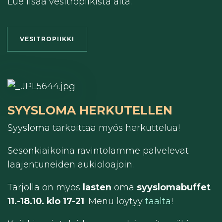
Lue lisää vesitropiikista alta.
VESITROPIIKKI
SYYSLOMA HERKUTELLEN
Syysloma tarkoittaa myös herkuttelua!
Sesonkiaikoina ravintolamme palvelevat
laajentuneiden aukioloajoin.
Tarjolla on myös
lasten
oma
syyslomabuffet
11.-18.10. klo 17-21
. Menu löytyy
täältä
!