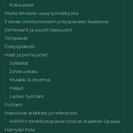
Kokoustilat
Meillä tehdään uusia työntekijöitä
3 ideaa onnistuneeseen yrityspäivään Ikaalisissa
Seminaarit ja suuret tilaisuudet
Tiimipäivät
Etätyöpaketit
Häät ja perhejuhlat
Juhlatilat
Juhlaruokailu
Musiikki & ohjelma
Hääyö
Lasten Synttärit
Polttarit
Inspiroivat artikkelit ja referenssit
HAMK:n henkilöstöpäivät loistivat Ikaalinen Spassa
Hämylän holvi