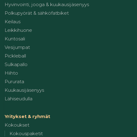
Hyvinvointi, jooga & kuukausijäsenyys
Polkupyörät & sähköfatbiket
Keilaus
Leikkihuone
Kuntosali
Vesijumpat
Pickleball
Sulkapallo
Hiihto
Pururata
Kuukausijäsenyys
Lähiseudulla
Yritykset & ryhmät
Kokoukset
Kokouspaketit