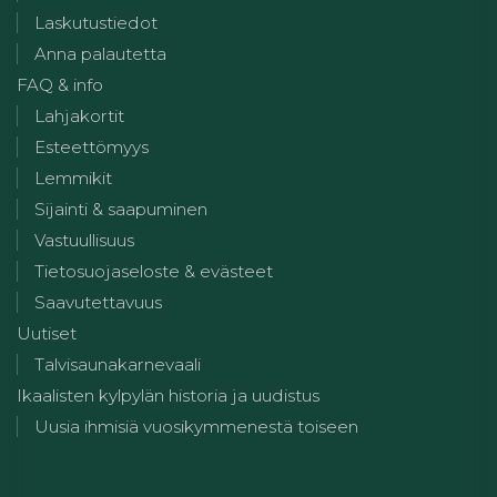
Laskutustiedot
Anna palautetta
FAQ & info
Lahjakortit
Esteettömyys
Lemmikit
Sijainti & saapuminen
Vastuullisuus
Tietosuojaseloste & evästeet
Saavutettavuus
Uutiset
Talvisaunakarnevaali
Ikaalisten kylpylän historia ja uudistus
Uusia ihmisiä vuosikymmenestä toiseen