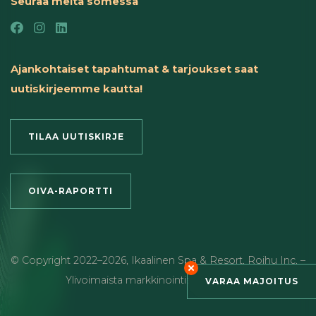
Seuraa meitä somessa
Ajankohtaiset tapahtumat & tarjoukset saat
uutiskirjeemme kautta!
TILAA UUTISKIRJE
OIVA-RAPORTTI
© Copyright
2022
–2026
,
Ikaalinen Spa & Resort
,
Roihu Inc. –
Ylivoimaista markkinointia ja viestintää
VARAA MAJOITUS