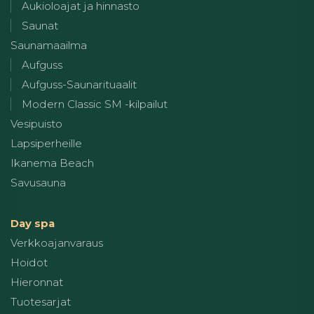
Aukioloajat ja hinnasto
Saunat
Saunamaailma
Aufguss
Aufguss-Saunarituaalit
Modern Classic SM -kilpailut
Vesipuisto
Lapsiperheille
Ikanema Beach
Savusauna
Day spa
Verkkoajanvaraus
Hoidot
Hieronnat
Tuotesarjat