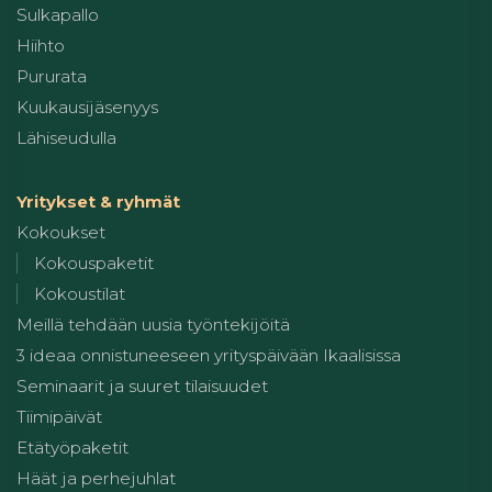
Sulkapallo
Hiihto
Pururata
Kuukausijäsenyys
Lähiseudulla
Yritykset & ryhmät
Kokoukset
Kokouspaketit
Kokoustilat
Meillä tehdään uusia työntekijöitä
3 ideaa onnistuneeseen yrityspäivään Ikaalisissa
Seminaarit ja suuret tilaisuudet
Tiimipäivät
Etätyöpaketit
Häät ja perhejuhlat