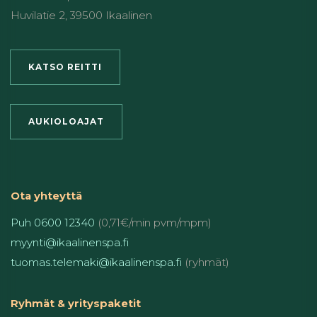
Huvilatie 2, 39500 Ikaalinen
KATSO REITTI
AUKIOLOAJAT
Ota yhteyttä
Puh 0600 12340
(0,71€/min pvm/mpm)
myynti@ikaalinenspa.fi
tuomas.telemaki@ikaalinenspa.fi
(ryhmät)
Ryhmät & yrityspaketit