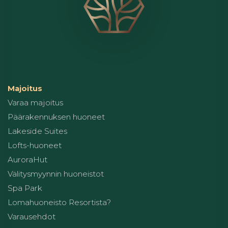
Majoitus
Varaa majoitus
Päärakennuksen huoneet
Lakeside Suites
Lofts-huoneet
AuroraHut
Välitysmyynnin huoneistot
Spa Park
Lomahuoneisto Resortista?
Varausehdot