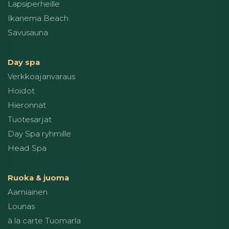
Lapsiperheille
Ikanema Beach
Savusauna
Day spa
Verkkoajanvaraus
Hoidot
Hieronnat
Tuotesarjat
Day Spa ryhmille
Head Spa
Ruoka & juoma
Aamiainen
Lounas
à la carte Tuomarla