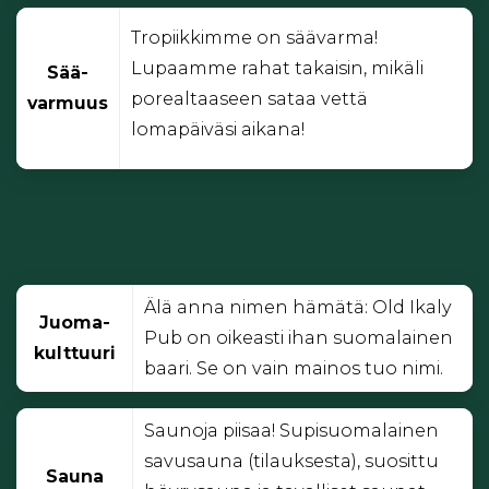
Tropiikkimme on säävarma!
Lupaamme rahat takaisin, mikäli
Sää­-
porealtaaseen sataa vettä
varmuus
lomapäiväsi aikana!
Älä anna nimen hämätä: Old Ikaly
Juoma-
Pub on oikeasti ihan suomalainen
kulttuuri
baari. Se on vain mainos tuo nimi.
Saunoja piisaa! Supisuomalainen
savusauna (tilauksesta), suosittu
Sauna