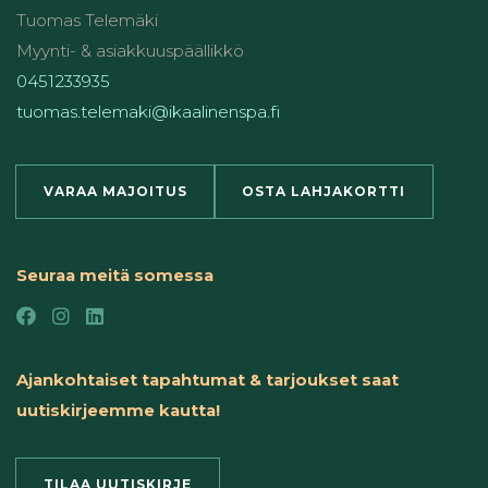
Tuomas Telemäki
Myynti- & asiakkuuspäällikkö
0451233935
tuomas.telemaki@ikaalinenspa.fi
VARAA MAJOITUS
OSTA LAHJAKORTTI
Seuraa meitä somessa
Ajankohtaiset tapahtumat & tarjoukset saat
uutiskirjeemme kautta!
TILAA UUTISKIRJE