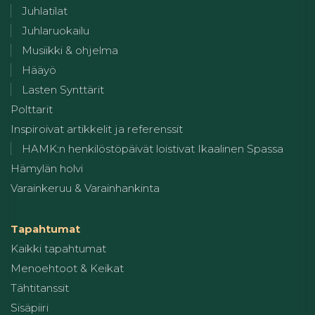
Juhlatilat
Juhlaruokailu
Musiikki & ohjelma
Hääyö
Lasten Synttärit
Polttarit
Inspiroivat artikkelit ja referenssit
HAMK:n henkilöstöpäivät loistivat Ikaalinen Spassa
Hämylän holvi
Varainkeruu & Varainhankinta
Tapahtumat
Kaikki tapahtumat
Menoehtoot & Keikat
Tähtitanssit
Sisäpiiri