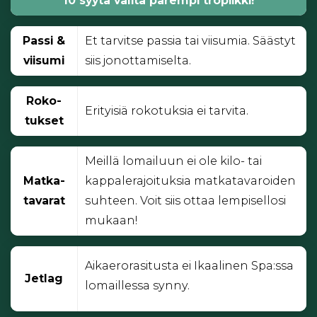
10 syytä valita parempi tropiikki!
Passi &
Et tarvitse passia tai viisumia. Säästyt
viisumi
siis jonottamiselta.
Roko­-
Erityisiä rokotuksia ei tarvita.
tuk­set
Meillä lomailuun ei ole kilo- tai
Matka-
kappalerajoituksia matkatavaroiden
­tavarat
suhteen. Voit siis ottaa lempisellosi
mukaan!
Aikaerorasitusta ei Ikaalinen Spa:ssa
Jetlag
lomaillessa synny.