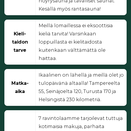
höyrysauna ja tavalliset saunat.
Kesällä myös rantasauna!
Meillä lomaillessa ei eksoottisia
Kieli-
kieliä tarvita! Varsinkaan
taidon
loppuillasta ei kielitaidosta
tarve
kuitenkaan välttämättä ole
haittaa.
Ikaalinen on lähellä ja meillä olet jo
Matka-
tulopäivänä altaalla! Tampereelta
aika
55, Seinäjoelta 120, Turusta 170 ja
Helsingistä 230 kilometriä.
7 ravintolaamme tarjoilevat tuttuja
kotimaisia makuja, parhaita