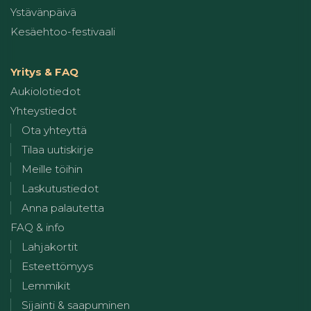
Ystävänpäivä
Kesäehtoo-festivaali
Yritys & FAQ
Aukiolotiedot
Yhteystiedot
Ota yhteyttä
Tilaa uutiskirje
Meille töihin
Laskutustiedot
Anna palautetta
FAQ & info
Lahjakortit
Esteettömyys
Lemmikit
Sijainti & saapuminen