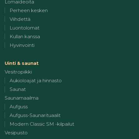
Lomaideoita
Perheen kesken
Viihdettä
Luontolomat
Kullan kanssa
Hyvinvointi
Uinti & saunat
Vesitropiikki
Aukioloajat ja hinnasto
Saunat
Saunamaailma
Aufguss
Aufguss-Saunarituaalit
Modern Classic SM -kilpailut
Vesipuisto