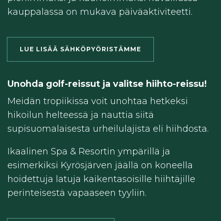
kauppalassa on mukava päiväaktiviteetti.
LUE LISÄÄ SÄHKÖPYÖRISTÄMME
Unohda golf-reissut ja valitse hiihto-reissu!
Meidän tropiikissa voit unohtaa hetkeksi
hikoilun helteessä ja nauttia siitä
supisuomalaisesta urheilulajista eli hiihdosta.
Ikaalinen Spa & Resortin ympärillä ja
esimerkiksi Kyrösjärven jäällä on koneella
hoidettuja latuja kaikentasoisille hiihtäjille
perinteisestä vapaaseen tyyliin.