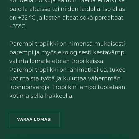
kohdella norsuja kaltoin. Meillä ei tarvitse
palella altaissa tai niiden laidalla! Iso allas
on +32 °C ja lasten altaat sekä porealtaat
+35°C.
Parempi tropiikki on nimensä mukaisesti
parempi ja myös ekologisesti kestävämpi
valinta lomalle etelän tropiikeissa.
Parempi tropiikki on lähimatkailua, tukee
kotimaista työtä ja kuluttaa vähemmän
luonnonvaroja. Tropiikin lämpö tuotetaan
kotimaisella hakkeella.
VARAA LOMASI