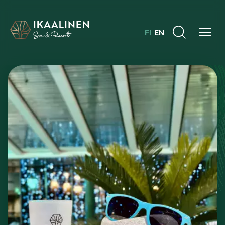
FI
EN