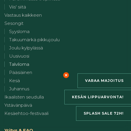
Viis' siitä
Vastaus kaikkeen
Sesongit
Syysloma
Takuumärkä pikkujoulu
Joulu kylpylässä
Uusivuosi
Talviloma
Pääsiäinen
Kesä
VARAA MAJOITUS
Juhannus
Ikaalisten seudulla
KESÄN LIPPUARVONTA!
Ystävänpäivä
Kesäehtoo-festivaali
SPLASH SALE 72H!
Yritys & FAQ