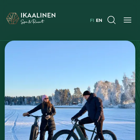
FI
EN