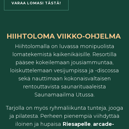
VARAA LOMASI TÄSTÄ!
HIIHTOLOMA VIIKKO-OHJELMA
Hiihtolomalla on luvassa monipuolista
lomatekemistä kaikenikäisille. Resortilla
pääsee kokeilemaan jousiammuntaa,
loiskuttelemaan vesijumpissa ja -discossa
sekä nauttimaan kokonaisvaltaisen
rentouttavista saunarituaaleista
Saunamaailma Utussa.
Tarjolla on myös ryhmäliikunta tunteja, jooga
ja pilatesta. Perheen pienempiä viihdyttää
iloinen ja hupaisa
Riesapelle
,
arcade-