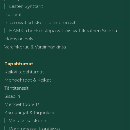
Lasten Synttärit
Polttarit
Inspiroivat artikkelit ja referenssit
HAMK:n henkilöstöpäivät loistivat Ikaalinen Spassa
Hämylän holvi
Varainkeruu & Varainhankinta
Tapahtumat
Kaikki tapahtumat
Menoehtoot & Keikat
Tähtitanssit
Sisäpiiri
Menoehtoo VIP
Kampanjat & tarjoukset
Vastaus kaikkeen
Paremmassa tropiikissa