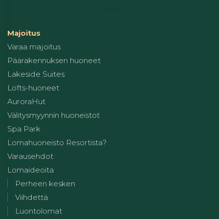
Majoitus
Varaa majoitus
Päärakennuksen huoneet
Lakeside Suites
Lofts-huoneet
AuroraHut
Välitysmyynnin huoneistot
Spa Park
Lomahuoneisto Resortista?
Varausehdot
Lomaideoita
Perheen kesken
Viihdettä
Luontolomat