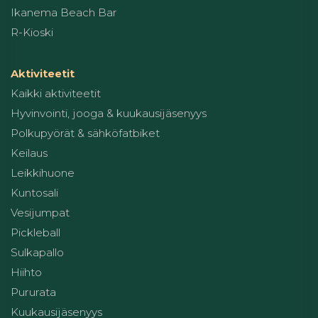
Ikanema Beach Bar
R-Kioski
Aktiviteetit
Kaikki aktiviteetit
Hyvinvointi, jooga & kuukausijäsenyys
Polkupyörät & sähköfatbiket
Keilaus
Leikkihuone
Kuntosali
Vesijumpat
Pickleball
Sulkapallo
Hiihto
Pururata
Kuukausijäsenyys