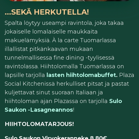
...SEKÄ HERKUTELLA!
Spalta löytyy useampi ravintola, joka takaa
jokaiselle lomalaiselle maukkaita
makuelämyksiä. À la carte Tuomarlassa
illallistat pitkänkaavan mukaan
tunnelmallisessa fine dining -tyylisessä
ravintolassa. Hiihtolomalla Tuomarlassa on
lapsille tarjolla
lasten hiihtolomabuffet
.
Plaza
Social Kitchenissä herkulliset pitsat ja pastat
kuljettavat sinut suoraan Italiaan ja
hiihtoloman ajan Plazassa on tarjolla
Sulo
Saukon -Lasagneannos
!
HIIHTOLOMATARJOUS!
Sulo Saukon Virvokeranneke 8,80€