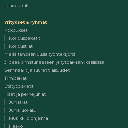
Lähiseudulla
Yritykset & ryhmät
Kokoukset
Kokouspaketit
Kokoustilat
Meillä tehdään uusia työntekijöitä
3 ideaa onnistuneeseen yrityspäivään Ikaalisissa
Seminaarit ja suuret tilaisuudet
Tiimipäivät
Etätyöpaketit
Häät ja perhejuhlat
Juhlatilat
Juhlaruokailu
Musiikki & ohjelma
Hääyö