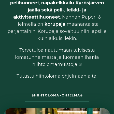
pelihuoneet
,
napakelkkailu Kyrösjärven
jäällä sekä peli-, leikki- ja
aktiviteettihuoneet
. Nannan Paperi &
Helmellä on
korupaja
maanantaista
perjantaihin. Korupaja soveltuu niin lapsille
kuin aikuisillekin.
Tervetuloa nauttimaan talvisesta
lomatunnelmasta ja luomaan ihania
hiihtolomamuistoja!❄️
Tutustu hiihtoloma ohjelmaan alta!
❄️HIIHTOLOMA -OHJELMA❄️