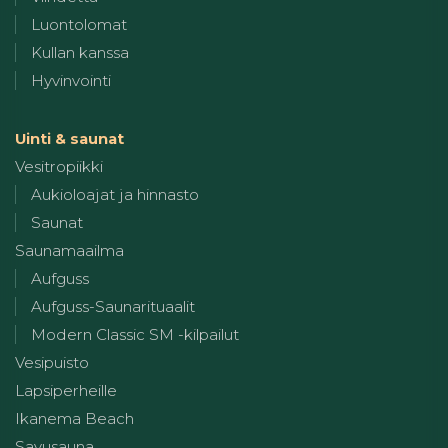
Luontolomat
Kullan kanssa
Hyvinvointi
Uinti & saunat
Vesitropiikki
Aukioloajat ja hinnasto
Saunat
Saunamaailma
Aufguss
Aufguss-Saunarituaalit
Modern Classic SM -kilpailut
Vesipuisto
Lapsiperheille
Ikanema Beach
Savusauna