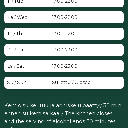
Ti / Tue
17:00-22:00
Ke / Wed
17:00-22:00
To / Thu
17:00-22:00
Pe / Fri
17:00-23:00
La / Sat
17:00-23:00
Su / Sun
Suljettu / Closed
Keittiö sulkeutuu ja anniskelu päättyy 30 min
ennen sulkemisaikaa. / The kitchen closes,
and the serving of alcohol ends 30 minutes