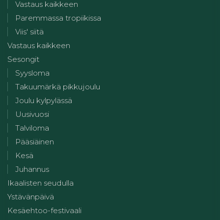
Vastaus kaikkeen
Paremmassa tropiikissa
Viis' siitä
Vastaus kaikkeen
Sesongit
Syysloma
Takuumärkä pikkujoulu
Joulu kylpylässä
Uusivuosi
Talviloma
Pääsiäinen
Kesä
Juhannus
Ikaalisten seudulla
Ystävänpäivä
Kesäehtoo-festivaali