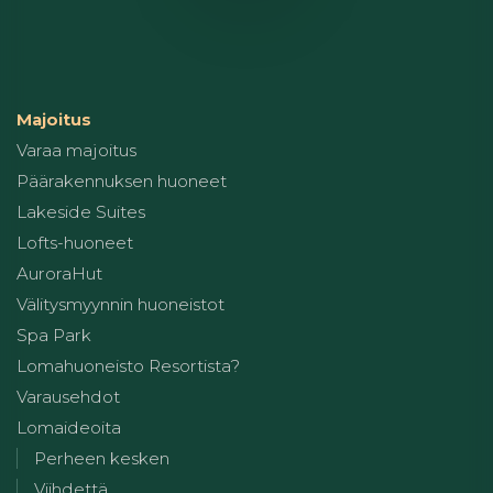
Majoitus
Varaa majoitus
Päärakennuksen huoneet
Lakeside Suites
Lofts-huoneet
AuroraHut
Välitysmyynnin huoneistot
Spa Park
Lomahuoneisto Resortista?
Varausehdot
Lomaideoita
Perheen kesken
Viihdettä