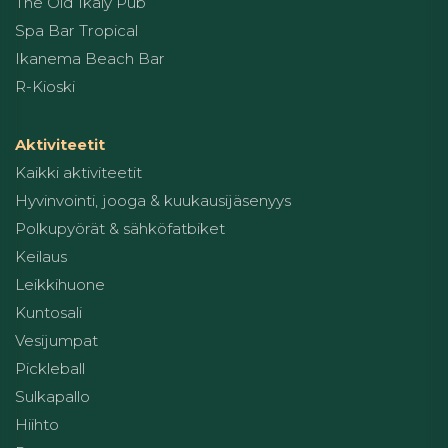
The Old Ikaly Pub
Spa Bar Tropical
Ikanema Beach Bar
R-Kioski
Aktiviteetit
Kaikki aktiviteetit
Hyvinvointi, jooga & kuukausijäsenyys
Polkupyörät & sähköfatbiket
Keilaus
Leikkihuone
Kuntosali
Vesijumpat
Pickleball
Sulkapallo
Hiihto