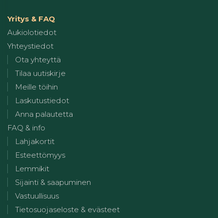
Yritys & FAQ
Aukiolotiedot
Yhteystiedot
Ota yhteyttä
Tilaa uutiskirje
Meille töihin
Laskutustiedot
Anna palautetta
FAQ & info
Lahjakortit
Esteettömyys
Lemmikit
Sijainti & saapuminen
Vastuullisuus
Tietosuojaseloste & evästeet