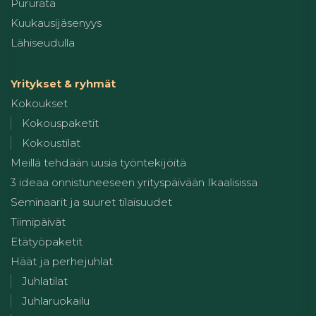
Pururata
Kuukausijäsenyys
Lähiseudulla
Yritykset & ryhmät
Kokoukset
Kokouspaketit
Kokoustilat
Meillä tehdään uusia työntekijöitä
3 ideaa onnistuneeseen yrityspäivään Ikaalisissa
Seminaarit ja suuret tilaisuudet
Tiimipäivät
Etätyöpaketit
Häät ja perhejuhlat
Juhlatilat
Juhlaruokailu