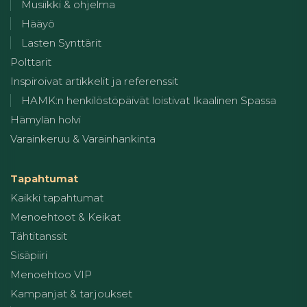
Musiikki & ohjelma
Hääyö
Lasten Synttärit
Polttarit
Inspiroivat artikkelit ja referenssit
HAMK:n henkilöstöpäivät loistivat Ikaalinen Spassa
Hämylän holvi
Varainkeruu & Varainhankinta
Tapahtumat
Kaikki tapahtumat
Menoehtoot & Keikat
Tähtitanssit
Sisäpiiri
Menoehtoo VIP
Kampanjat & tarjoukset