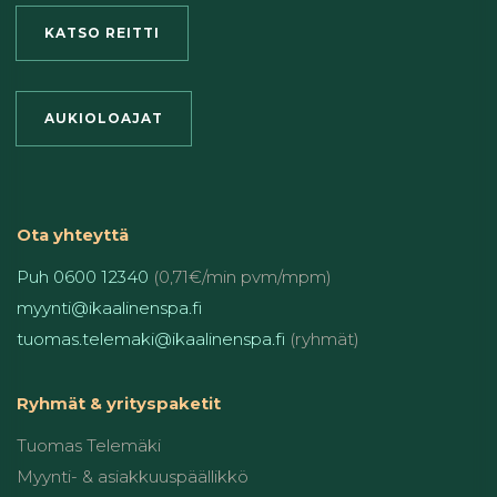
KATSO REITTI
AUKIOLOAJAT
Ota yhteyttä
Puh 0600 12340
(0,71€/min pvm/mpm)
myynti@ikaalinenspa.fi
tuomas.telemaki@ikaalinenspa.fi
(ryhmät)
Ryhmät & yrityspaketit
Tuomas Telemäki
Myynti- & asiakkuuspäällikkö