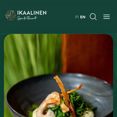
FI
EN