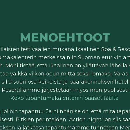
MENOEHTOOT
rilaisten festivaalien mukana Ikaalinen Spa & Res
akalenterin merkeissä niin Suomen eturivin artis
in. Moni tietää, että Ikaalinen on yllättävän lähell
taa vaikka viikonlopun mittaiseksi lomaksi. Varaa 
, sillä suuri osa keikoista ja päärakennuksen hot
 Resortillamme järjestetään myös monipuolisesti
Koko tapahtumakalenteriin pääset täältä.
jolloin tapahtuu. Ja niinhän se on, että mitä tapah
sesti. Pitkien perinteiden "Action night" on siis s
ksen ja jatkossa tapahtumamme tunnetaan Men