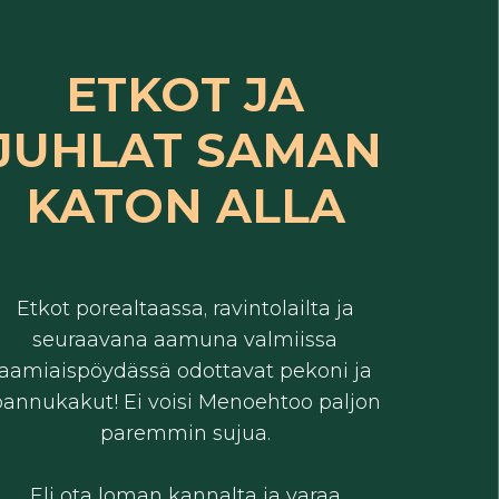
ETKOT JA
JUHLAT SAMAN
KATON ALLA
Etkot porealtaassa, ravintolailta ja
seuraavana aamuna valmiissa
aamiaispöydässä odottavat pekoni ja
annukakut! Ei voisi Menoehtoo paljon
paremmin sujua.
Eli ota loman kannalta ja varaa