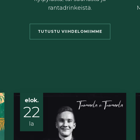
rantadrinkeistä.
M
TUTUSTU VIIHDELOMIIMME
elok.
22
la