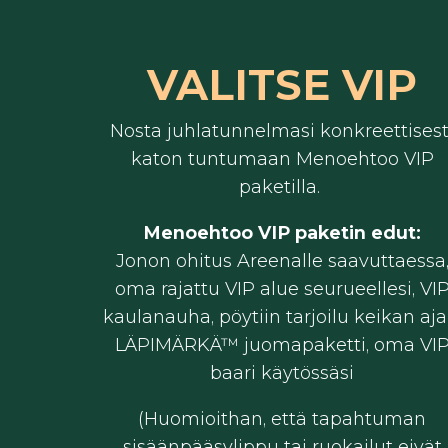
VALITSE VIP
Nosta juhlatunnelmasi konkreettisest
katon tuntumaan Menoehtoo VIP
paketilla.
Menoehtoo VIP paketin edut:
Jonon ohitus Areenalle saavuttaessa
oma rajattu VIP alue seurueellesi, VI
kaulanauha, pöytiin tarjoilu keikan aja
LÄPIMÄRKÄ™ juomapaketti, oma VI
baari käytössäsi
(Huomioithan, että tapahtuman
sisäänpääsylippu tai ruokailut eivät