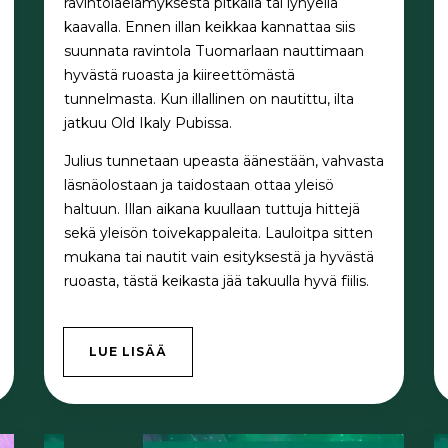
ravintolaelämyksestä pitkällä tai lyhyellä
kaavalla. Ennen illan keikkaa kannattaa siis
suunnata ravintola Tuomarlaan nauttimaan
hyvästä ruoasta ja kiireettömästä
tunnelmasta. Kun illallinen on nautittu, ilta
jatkuu Old Ikaly Pubissa.
Julius tunnetaan upeasta äänestään, vahvasta
läsnäolostaan ja taidostaan ottaa yleisö
haltuun. Illan aikana kuullaan tuttuja hittejä
sekä yleisön toivekappaleita. Lauloitpa sitten
mukana tai nautit vain esityksestä ja hyvästä
ruoasta, tästä keikasta jää takuulla hyvä fiilis.
LUE LISÄÄ