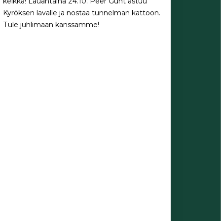
keikka! Lauantaina 24.10. Peer
Günt astuu
Kyröksen lavalle ja nostaa tunnelman kattoon.
Tule juhlimaan kanssamme!