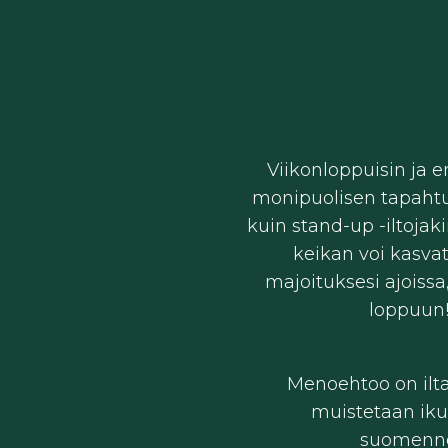
Viikonloppuisin ja e
monipuolisen tapahtum
kuin stand-up -iltojak
keikan voi kasvat
majoituksesi ajoissa
loppuun!
Menoehtoo on ilta 
muistetaan ikui
suomenno