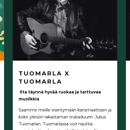
TUOMARLA X
TUOMARLA
Ilta täynnä hyvää ruokaa ja tarttuvaa
musiikkia
Saamme meille esiintymään karismaattisen ja
koko yleisön rakastaman trubaduurin: Julius
Tuomarlan. Tuomarlassa voit nauttia