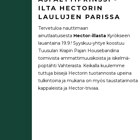
ILTA HECTORIN
LAULUJEN PARISSA
Tervetuloa nauttimaan
ainutlaatuisesta
Hector-illasta
Kyrökseen
lauantaina 19.9.!
Syyskuu-yhtye koostuu
Tuusulan Krapin Pajan Housebandina
toimivista ammattimuusikoista ja iskelmä-
poptähti Vahterasta. Keikalla kuulemme
tuttuja biisejä Hectorin tuotannosta upeina
tulkintoina ja mukana on myös taustatarinoita
kappaleista ja Hector-triviaa.