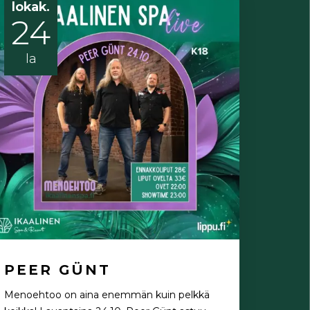
lokak.
24
la
PEER GÜNT
Menoehtoo on aina enemmän kuin pelkkä