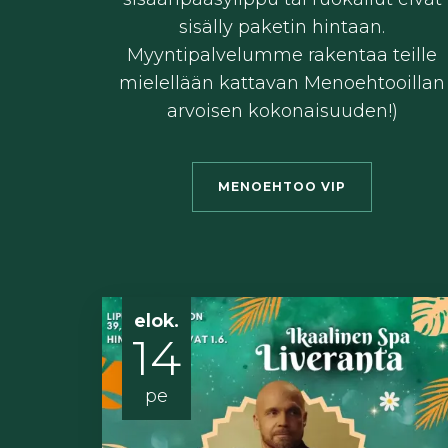
sisälly paketin hintaan.
Myyntipalvelumme rakentaa teille
mielellään kattavan Menoehtooillan
arvoisen kokonaisuuden!)
MENOEHTOO VIP
elok.
14
pe