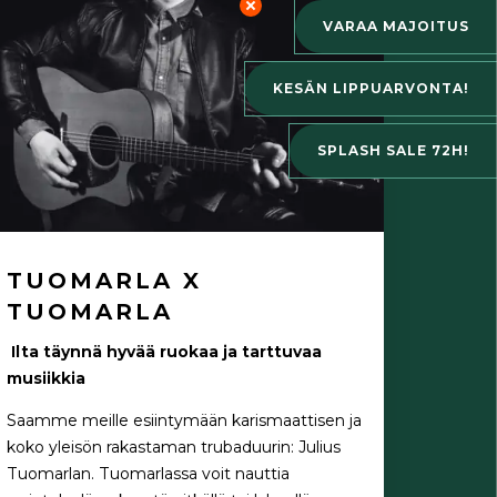
VARAA MAJOITUS
KESÄN LIPPUARVONTA!
SPLASH SALE 72H!
TUOMARLA X
TUOMARLA
Ilta täynnä hyvää ruokaa ja tarttuvaa
musiikkia
Saamme meille esiintymään karismaattisen ja
koko yleisön rakastaman trubaduurin: Julius
Tuomarlan. Tuomarlassa voit nauttia