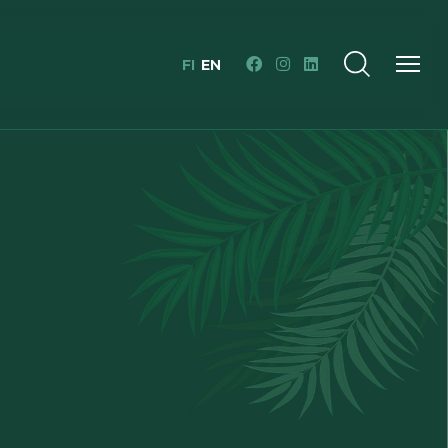
FI
EN