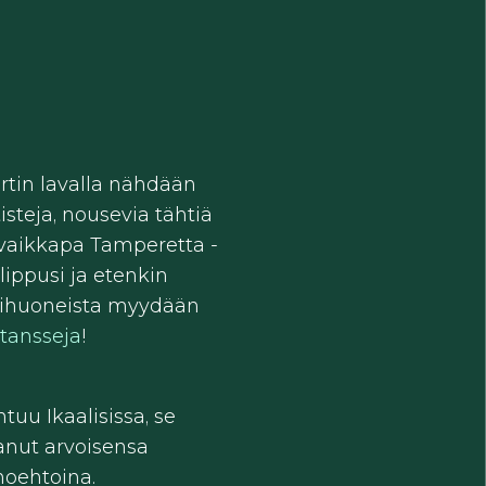
ortin lavalla nähdään
teja, nousevia tähtiä
ä vaikkapa Tamperetta -
lippusi ja etenkin
ellihuoneista myydään
tansseja
!
tuu Ikaalisissa, se
aanut arvoisensa
oehtoina.