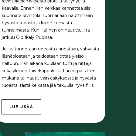
ravintolaelämyksestä pitkällä tai lyhyellä
kaavalla. Ennen illan keikkaa kannattaa siis
suunnata ravintola Tuomarlaan nauttimaan
hyvästä ruoasta ja kiireettömästä
tunnelmasta. Kun illallinen on nautittu, ilta
jatkuu Old Ikaly Pubissa.
Julius tunnetaan upeasta äänestään, vahvasta
läsnäolostaan ja taidostaan ottaa yleisö
haltuun. Illan aikana kuullaan tuttuja hittejä
sekä yleisön toivekappaleita. Lauloitpa sitten
mukana tai nautit vain esityksestä ja hyvästä
ruoasta, tästä keikasta jää takuulla hyvä fiilis.
LUE LISÄÄ