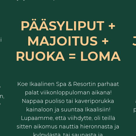
PÄÄSYLIPUT +
MAJOITUS +
i
RUOKA = LOMA
,
Koe Ikaalinen Spa & Resortin parhaat
P
palat viikonloppuloman aikana!
n,
Nappaa puoliso tai kaveriporukka
P
kainaloon ja suuntaa Ikaalisiin!
p
Lupaamme, että viihdytte, oli teillä
sitten aikomus nauttia hieronnasta ja
kylpylästä, tai saunasta ja