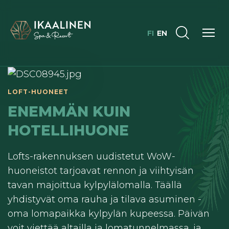
FI
EN
LOFT-HUONEET
ENEMMÄN KUIN
HOTELLIHUONE
Lofts-rakennuksen uudistetut WoW-
huoneistot tarjoavat rennon ja viihtyisän
tavan majoittua kylpylälomalla. Täällä
yhdistyvät oma rauha ja tilava asuminen -
oma lomapaikka kylpylän kupeessa. Päivän
voit viettää altailla ja lomatunnelmassa, ja