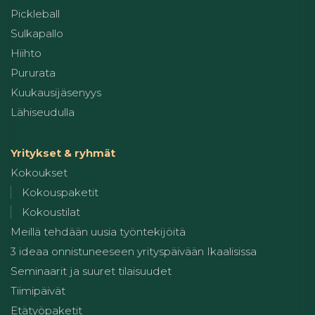
Pickleball
Sulkapallo
Hiihto
Pururata
Kuukausijäsenyys
Lähiseudulla
Yritykset & ryhmät
Kokoukset
Kokouspaketit
Kokoustilat
Meillä tehdään uusia työntekijöitä
3 ideaa onnistuneeseen yrityspäivään Ikaalisissa
Seminaarit ja suuret tilaisuudet
Tiimipäivät
Etätyöpaketit