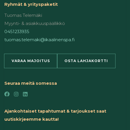
Ryhmät & yrityspaketit
Tuomas Telemäki
Myynti- & asiakkuuspäällikkö
0451233935
tuomas.telemaki@ikaalinenspa.fi
VARAA MAJOITUS
OSTA LAHJAKORTTI
Seuraa meitä somessa
Ajankohtaiset tapahtumat & tarjoukset saat
uutiskirjeemme kautta!