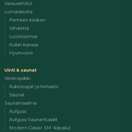
Varausehdot
Lomaideoita
Perheen kesken
Viihdettä
Luontolomat
Kullan kanssa
Hyvinvointi
Uinti & saunat
Vesitropiikki
Aukioloajat ja hinnasto
Saunat
Saunamaailma
Aufguss
Aufguss-Saunarituaalit
Modern Classic SM -kilpailut