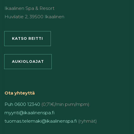
Ikaalinen Spa & Resort
Huvilatie 2, 39500 Ikaalinen
KATSO REITTI
AUKIOLOAJAT
Ota yhteyttä
Puh 0600 12340
(0,71€/min pvm/mpm)
myynti@ikaalinenspa.fi
tuomas.telemaki@ikaalinenspa.fi
(ryhmät)