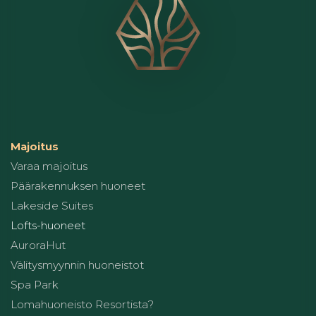
Majoitus
Varaa majoitus
Päärakennuksen huoneet
Lakeside Suites
Lofts-huoneet
AuroraHut
Välitysmyynnin huoneistot
Spa Park
Lomahuoneisto Resortista?