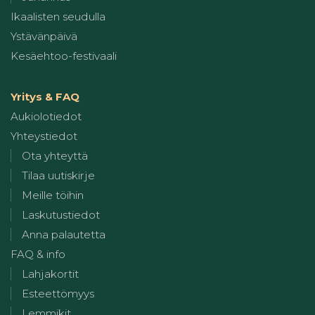
Ikaalisten seudulla
Ystävänpäivä
Kesäehtoo-festivaali
Yritys & FAQ
Aukiolotiedot
Yhteystiedot
Ota yhteyttä
Tilaa uutiskirje
Meille töihin
Laskutustiedot
Anna palautetta
FAQ & info
Lahjakortit
Esteettömyys
Lemmikit