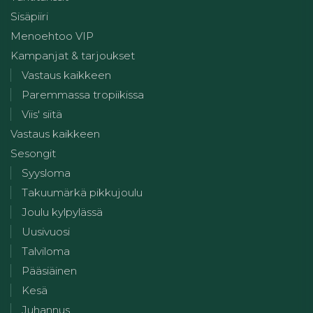
Sisäpiiri
Menoehtoo VIP
Kampanjat & tarjoukset
Vastaus kaikkeen
Paremmassa tropiikissa
Viis' siitä
Vastaus kaikkeen
Sesongit
Syysloma
Takuumärkä pikkujoulu
Joulu kylpylässä
Uusivuosi
Talviloma
Pääsiäinen
Kesä
Juhannus