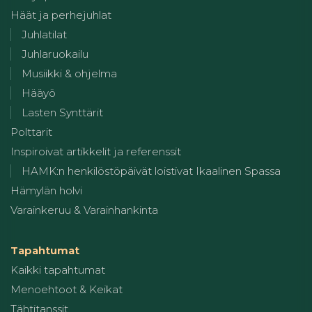
Häät ja perhejuhlat
Juhlatilat
Juhlaruokailu
Musiikki & ohjelma
Hääyö
Lasten Synttärit
Polttarit
Inspiroivat artikkelit ja referenssit
HAMK:n henkilöstöpäivät loistivat Ikaalinen Spassa
Hämylän holvi
Varainkeruu & Varainhankinta
Tapahtumat
Kaikki tapahtumat
Menoehtoot & Keikat
Tähtitanssit