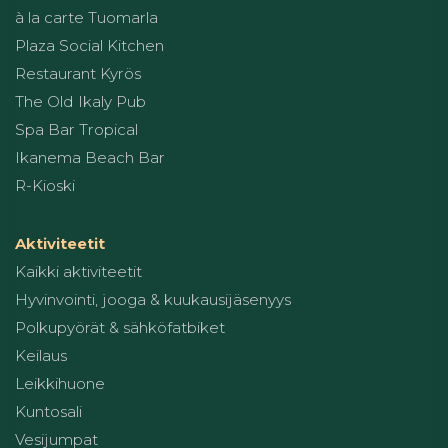
à la carte Tuomarla
Plaza Social Kitchen
Restaurant Kyrös
The Old Ikaly Pub
Spa Bar Tropical
Ikanema Beach Bar
R-Kioski
Aktiviteetit
Kaikki aktiviteetit
Hyvinvointi, jooga & kuukausijäsenyys
Polkupyörät & sähköfatbiket
Keilaus
Leikkihuone
Kuntosali
Vesijumpat