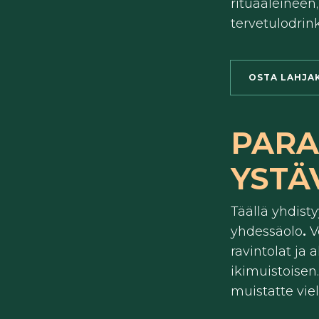
rituaaleineen
tervetulodrink
OSTA LAHJA
PARA
YSTÄ
Täällä yhdist
yhdessäolo
.
V
ravintolat ja
ikimuistoisen
muistatte vie