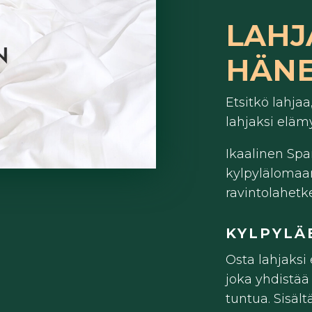
LAHJ
HÄNE
Etsitkö lahjaa
lahjaksi eläm
Ikaalinen Spa
kylpylälomaa
ravintolahetk
KYLPYLÄ
Osta lahjaksi
joka yhdistää
tuntua. Sisäl