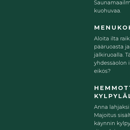
Saunamaailman 
kuohuvaa.
MENUKO
Aloita ilta ra
pääruoasta ja
jälkiruoalla.
yhdessäolon i
eikös?
HEMMOT
KYLPYLÄ
Anna lahjaks
Majoitus sisä
käynnin kylp