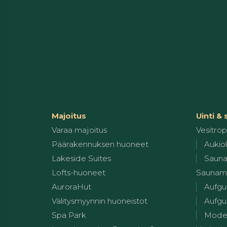
Majoitus
Uinti &
Varaa majoitus
Vesitropi
Päärakennuksen huoneet
Aukiol
Lakeside Suites
Sauna
Lofts-huoneet
Saunam
AuroraHut
Aufgu
Välitysmyynnin huoneistot
Aufgus
Spa Park
Modern