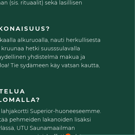
(sis. rituaalit) sekä lasillisen
KONAISUUS?
ikkaalla alkuruoalla, nauti herkullisesta
 kruunaa hetki suusssulavalla
 Täydellinen yhdistelmä makua ja
loa! Tie sydämeen käy vatsan kautta,
TELUA
LOMALLA?
i lahjakortti Superior-huoneeseemme.
ltää pehmeiden lakanoiden lisäksi
ylässä, UTU Saunamaailman