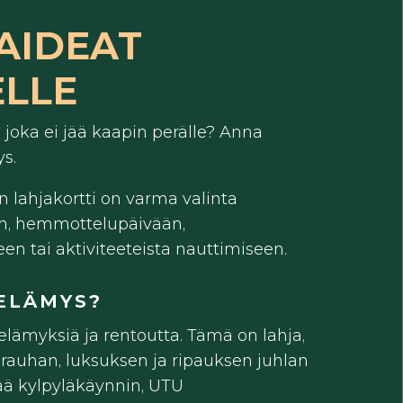
AIDEAT
LLE
, joka ei jää kaapin perälle? Anna
ys.
n lahjakortti on varma valinta
n, hemmottelupäivään,
een tai aktiviteeteista nauttimiseen.
ELÄMYS?
 elämyksiä ja rentoutta. Tämä on lahja,
 rauhan, luksuksen ja ripauksen juhlan
tää kylpyläkäynnin, UTU