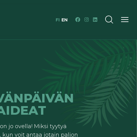
FI
EN
VÄNPÄIVÄN
AIDEAT
n jo ovella! Miksi tyytyä
 kun voit antaa jotain paljon