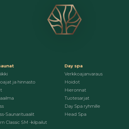
 saunat
Day spa
ikki
Verkkoajanvaraus
oajat ja hinnasto
Hoidot
t
Hieronnat
aailma
Tuotesarjat
ss
Day Spa ryhmille
s-Saunarituaalit
Head Spa
 Classic SM -kilpailut