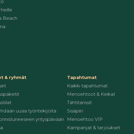
to
heille
a Beach
una
et & ryhmät
Tapahtumat
set
Kaikki tapahtumat
spaketit
Menoehtoot & Keikat
stilat
Tähtitanssit
ehdään uusia työntekijöitä
Sisäpiiri
 onnistuneeseen yrityspäivään
Menoehtoo VIP
sa
Kampanjat & tarjoukset