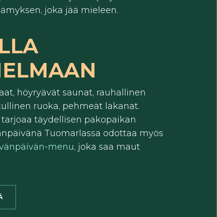
ämyksen, joka jää mieleen.
LLA
NELMAAN
at, höyryävät saunat, rauhallinen
kullinen ruoka, pehmeät lakanat.
 tarjoaa täydellisen pakopaikan
ävänpäivänä Tuomarlassa odottaa myös
ävänpäivän-menu
, joka saa maut
Ä