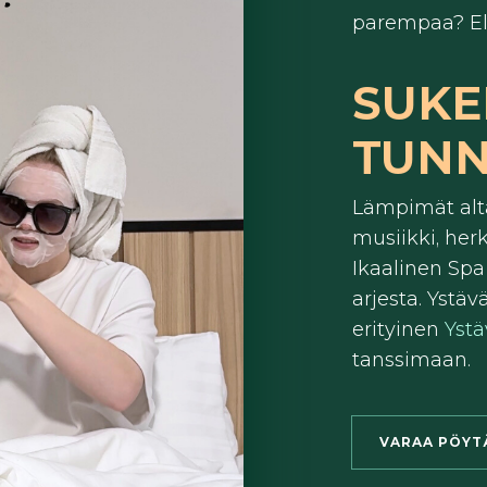
parempaa? El
SUKE
TUN
Lämpimät alta
musiikki, her
Ikaalinen Spa
arjesta. Yst
erityinen
Yst
tanssimaan.
VARAA PÖYT