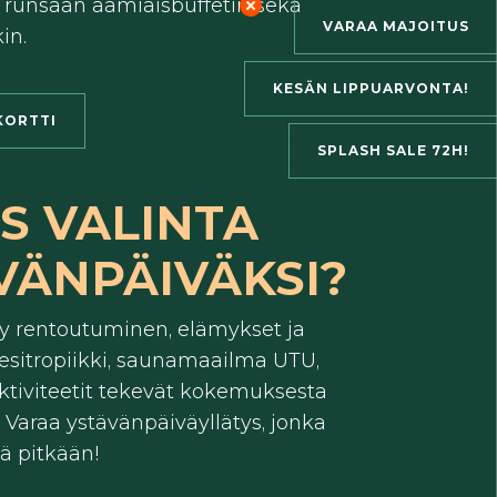
, runsaan aamiaisbuffetin sekä
VARAA MAJOITUS
in.
KESÄN LIPPUARVONTA!
KORTTI
SPLASH SALE 72H!
S VALINTA
VÄNPÄIVÄKSI?
yy rentoutuminen, elämykset ja
esitropiikki, saunamaailma UTU,
 aktiviteetit tekevät kokemuksesta
. Varaa ystävänpäiväyllätys, jonka
lä pitkään!