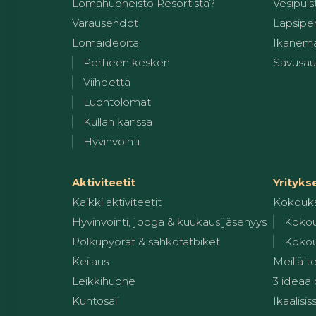
Lomahuoneisto Resortista?
Vesipuis
Varausehdot
Lapsiper
Lomaideoita
Ikanem
Perheen kesken
Savusa
Viihdettä
Luontolomat
Kullan kanssa
Hyvinvointi
Aktiviteetit
Yrityks
Kaikki aktiviteetit
Kokouk
Hyvinvointi, jooga & kuukausijäsenyys
Kokou
Polkupyörät & sähköfatbiket
Kokou
Keilaus
Meillä t
Leikkihuone
3 ideaa
Kuntosali
Ikaalisis