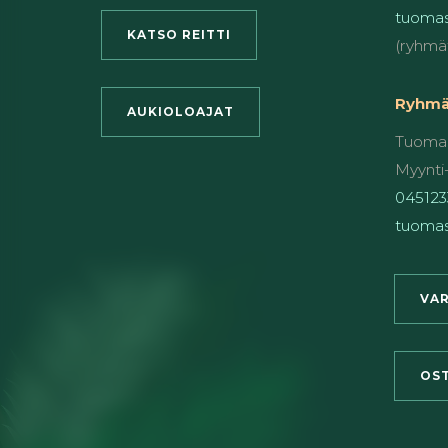
tuomas
KATSO REITTI
(ryhmä
Ryhmät
AUKIOLOAJAT
Tuomas
Myynti-
045123
tuomas
VAR
OST