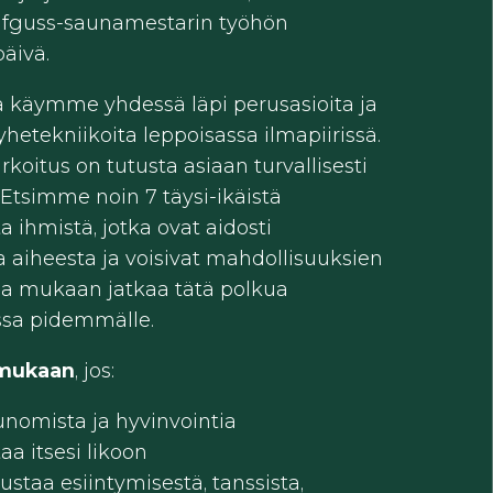
fguss-saunamestarin työhön
päivä.
 käymme yhdessä läpi perusasioita ja
yhetekniikoita leppoisassa ilmapiirissä.
arkoitus on tutusta asiaan turvallisesti
 Etsimme noin 7 täysi-ikäistä
 ihmistä, jotka ovat aidosti
a aiheesta ja voisivat mahdollisuuksien
sa mukaan jatkaa tätä polkua
ssa pidemmälle.
 mukaan
, jos:
unomista ja hyvinvointia
taa itsesi likoon
austaa esiintymisestä, tanssista,