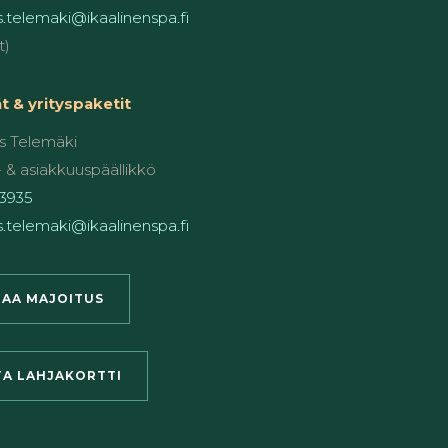
.telemaki@ikaalinenspa.fi
t)
 & yrityspaketit
 Telemäki
 & asiakkuuspäällikkö
3935
.telemaki@ikaalinenspa.fi
AA MAJOITUS
A LAHJAKORTTI