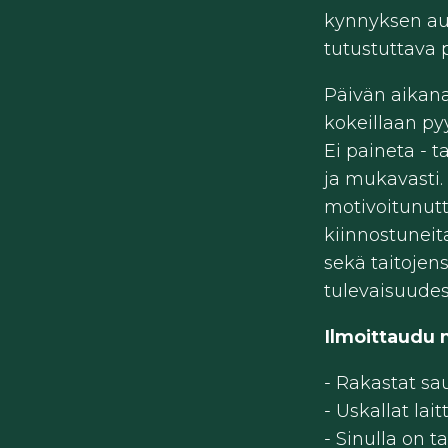
kynnyksen au
tutustuttava 
Päivän aikana
kokeillaan py
Ei paineta - t
ja mukavasti.
motivoitunutta
kiinnostuneit
sekä taitojen
tulevaisuude
Ilmoittaudu
- Rakastat sa
- Uskallat lait
- Sinulla on t