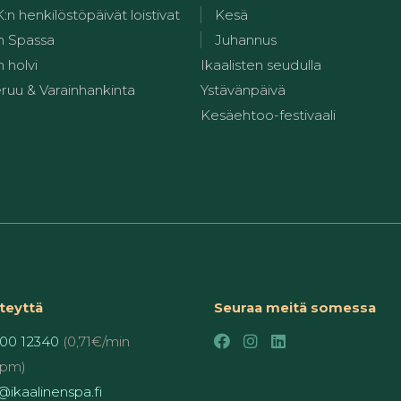
 henkilöstöpäivät loistivat
Kesä
n Spassa
Juhannus
 holvi
Ikaalisten seudulla
ruu & Varainhankinta
Ystävänpäivä
Kesäehtoo-festivaali
teyttä
Seuraa meitä somessa
00 12340
(0,71€/min
pm)
ikaalinenspa.fi