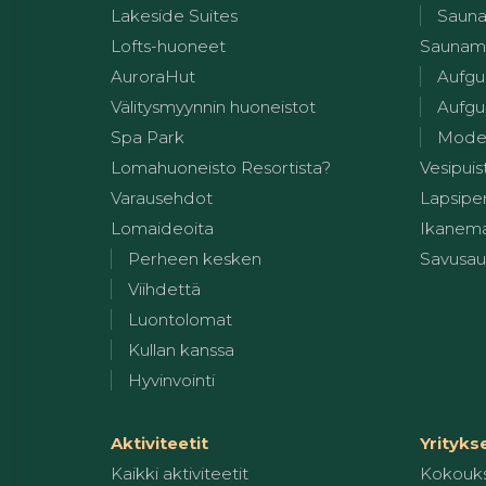
Lakeside Suites
Sauna
Lofts-huoneet
Saunam
AuroraHut
Aufgu
Välitysmyynnin huoneistot
Aufgus
Spa Park
Modern
Lomahuoneisto Resortista?
Vesipuis
Varausehdot
Lapsiper
Lomaideoita
Ikanem
Perheen kesken
Savusa
Viihdettä
Luontolomat
Kullan kanssa
Hyvinvointi
Aktiviteetit
Yrityks
Kaikki aktiviteetit
Kokouk