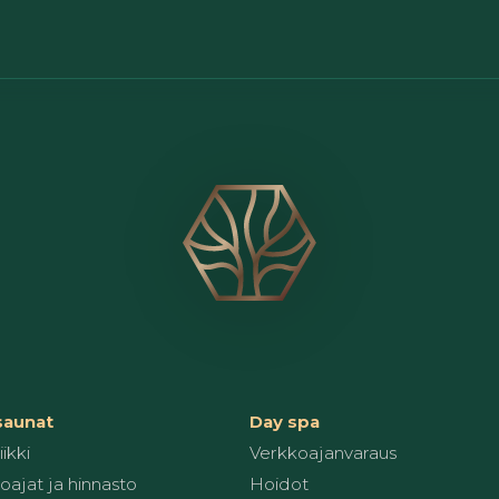
 saunat
Day spa
ikki
Verkkoajanvaraus
oajat ja hinnasto
Hoidot