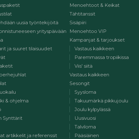
spaketit
Menoehtoot & Keikat
stilat
Tähtitanssit
ehdään uusia työntekijöitä
Sisäpiiri
 onnistuneeseen yrityspäivään
Menoehtoo VIP
sa
Kampanjat & tarjoukset
it ja suuret tilaisuudet
Vastaus kaikkeen
vät
Paremmassa tropiikissa
aketit
Viis' siitä
 perhejuhlat
Vastaus kaikkeen
ilat
Sesongit
uokailu
Syysloma
kki & ohjelma
Takuumärkä pikkujoulu
ö
Joulu kylpylässä
 Synttärit
Uusivuosi
Talviloma
at artikkelit ja referenssit
Pääsiäinen