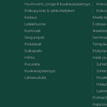
Hyvinvointi, jooga & kuukausijäsenyys
Kokou
Polkupyörät & sähköfatbiket
Kokou
Keilaus
Meillä t
Leikkihuone
3 ideaa
Kuntosali
Ikaalisis
Vesijumpat
Seminaar
Pickleball
Tiimipäi
Sulkapallo
Etätyöp
Hiihto
Häät ja
Pururata
Juhlat
Kuukausijäsenyys
Juhlar
Lähiseudulla
Musii
Hääy
Lasten
Polttarit
Inspiroiv