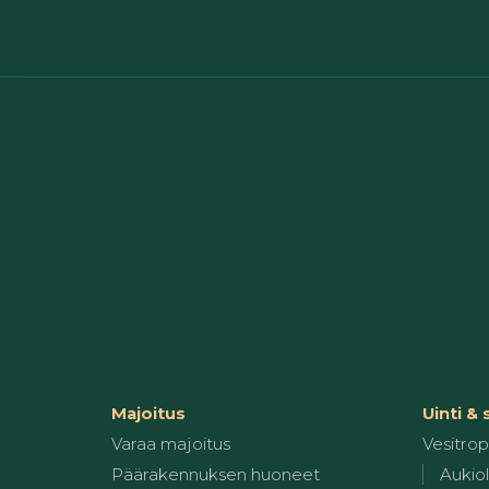
Majoitus
Uinti &
Varaa majoitus
Vesitropi
Päärakennuksen huoneet
Aukiol