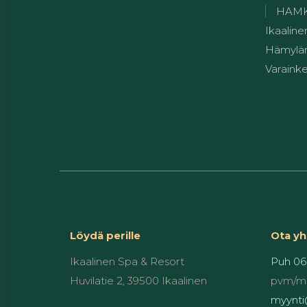
HAMK:n
Ikaaline
Hämylän
Varainke
Löydä perille
Ota yh
Ikaalinen Spa & Resort
Puh 06
Huvilatie 2, 39500 Ikaalinen
pvm/m
myynti@