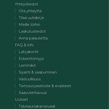
Yhteystiedot
Ota yhteyttä
Tilaa uutiskirje
Meille töihin
Laskutustiedot
Anna palautetta
FAQ & info
Lahjakortit
Esteettömyys
Lemmikit
Sijainti & saapuminen
Vastuullisuus
Tietosuojaseloste & evästeet
Saavutettavuus
Uutiset
Talvisaunakarnevaali