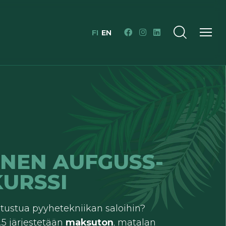
FI
EN
INEN AUFGUSS-
KURSSI
utustua pyyhetekniikan saloihin?
.5 järjestetään
maksuton
, matalan