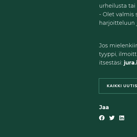
urheilusta ta
- Olet valmis
harjoitteluun
Jos mielenkiin
tyyppi, ilmoi
itsestäsi:
jura
KAIKKI UUTI
Jaa