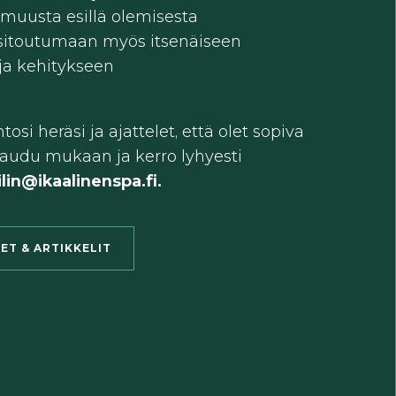
i muusta esillä olemisesta
 sitoutumaan myös itsenäiseen
 ja kehitykseen
tosi heräsi ja ajattelet, että olet sopiva
ttaudu mukaan ja kerro lyhyesti
.ilin@ikaalinenspa.fi.
SET & ARTIKKELIT