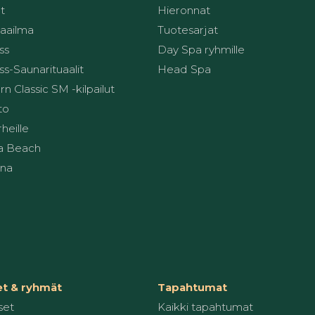
t
Hieronnat
aailma
Tuotesarjat
ss
Day Spa ryhmille
s-Saunarituaalit
Head Spa
 Classic SM -kilpailut
to
heille
a Beach
una
et & ryhmät
Tapahtumat
set
Kaikki tapahtumat