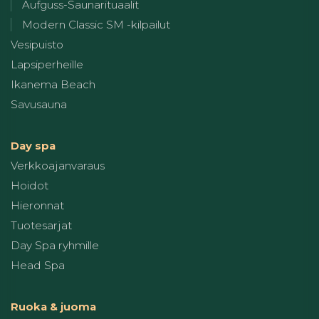
Aufguss-Saunarituaalit
Modern Classic SM -kilpailut
Vesipuisto
Lapsiperheille
Ikanema Beach
Savusauna
Day spa
Verkkoajanvaraus
Hoidot
Hieronnat
Tuotesarjat
Day Spa ryhmille
Head Spa
Ruoka & juoma