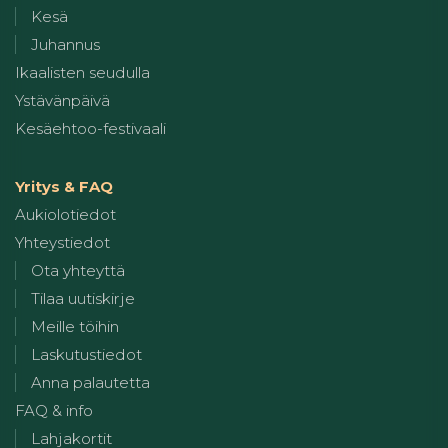
Kesä
Juhannus
Ikaalisten seudulla
Ystävänpäivä
Kesäehtoo-festivaali
Yritys & FAQ
Aukiolotiedot
Yhteystiedot
Ota yhteyttä
Tilaa uutiskirje
Meille töihin
Laskutustiedot
Anna palautetta
FAQ & info
Lahjakortit