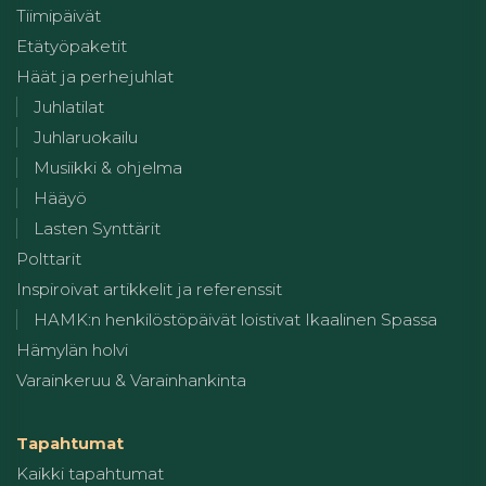
Tiimipäivät
Etätyöpaketit
Häät ja perhejuhlat
Juhlatilat
Juhlaruokailu
Musiikki & ohjelma
Hääyö
Lasten Synttärit
Polttarit
Inspiroivat artikkelit ja referenssit
HAMK:n henkilöstöpäivät loistivat Ikaalinen Spassa
Hämylän holvi
Varainkeruu & Varainhankinta
Tapahtumat
Kaikki tapahtumat