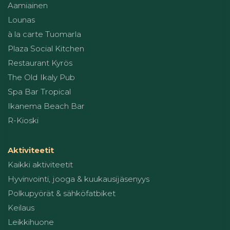
Aamiainen
Lounas
à la carte Tuomarla
Plaza Social Kitchen
Restaurant Kyrös
The Old Ikaly Pub
Spa Bar Tropical
Ikanema Beach Bar
R-Kioski
Aktiviteetit
Kaikki aktiviteetit
Hyvinvointi, jooga & kuukausijäsenyys
Polkupyörät & sähköfatbiket
Keilaus
Leikkihuone