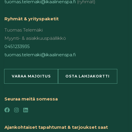
tuomas.telemaki@ikaalinenspa.fi
(ryhmät)
Ryhmät & yrityspaketit
Tuomas Telemäki
Myynti- & asiakkuuspäällikkö
0451233935
tuomas.telemaki@ikaalinenspa.fi
VARAA MAJOITUS
OSTA LAHJAKORTTI
Seuraa meitä somessa
Ajankohtaiset tapahtumat & tarjoukset saat