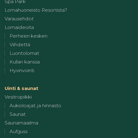
Spa Park
Lomahuoneisto Resortista?
Varausehdot
Lomaideoita
Perheen kesken
Viihdettä
Luontolomat
Kullan kanssa
Hyvinvointi
Uinti & saunat
Vesitropiikki
Aukioloajat ja hinnasto
Saunat
Saunamaailma
Aufguss