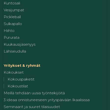
Kuntosali
Vesijumpat
Pickleball
Sulkapallo
Hiihto
Pururata
Kuukausijäsenyys
Lähiseudulla
Yritykset & ryhmät
Kokoukset
Kokouspaketit
Kokoustilat
Meillä tehdään uusia työntekijöitä
3 ideaa onnistuneeseen yrityspäivään Ikaalisissa
Seminaarit ja suuret tilaisuudet