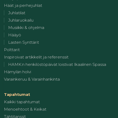
Häät ja perhejuhlat
Juhlatilat
Juhlaruokailu
Musiikki & ohjelma
Hääyö
Lasten Synttärit
Polttarit
Inspiroivat artikkelit ja referenssit
HAMK:n henkilöstöpäivät loistivat Ikaalinen Spassa
Hämylän holvi
Varainkeruu & Varainhankinta
Tapahtumat
Kaikki tapahtumat
Menoehtoot & Keikat
Tähtitanssit