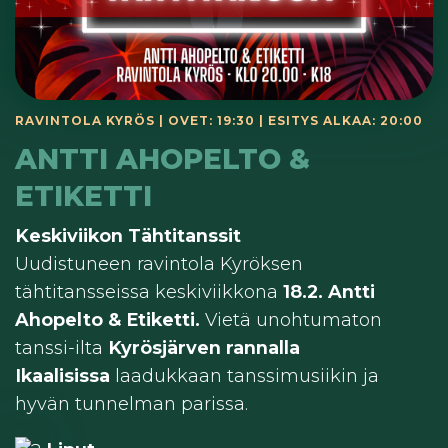
RAVINTOLA KYRÖS | OVET: 19:30 | ESITYS ALKAA: 20:00
ANTTI AHOPELTO &
ETIKETTI
Keskiviikon Tähtitanssit
Uudistuneen ravintola Kyröksen
tähtitansseissa keskiviikkona
1
8.2. Antti
Ahopelto & Etiketti.
Vietä unohtumaton
tanssi-ilta
Kyrösjärven rannalla
Ikaalisissa
laadukkaan tanssimusiikin ja
hyvän tunnelman parissa.