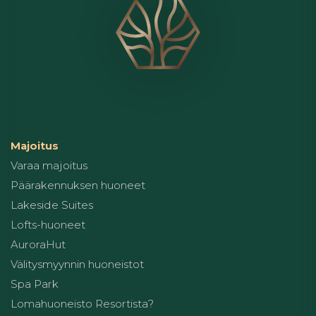
Majoitus
Varaa majoitus
Päärakennuksen huoneet
Lakeside Suites
Lofts-huoneet
AuroraHut
Välitysmyynnin huoneistot
Spa Park
Lomahuoneisto Resortista?