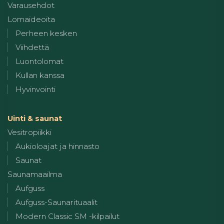
Varausehdot
Lomaideoita
Perheen kesken
Viihdettä
Luontolomat
Kullan kanssa
Hyvinvointi
Uinti & saunat
Vesitropiikki
Aukioloajat ja hinnasto
Saunat
Saunamaailma
Aufguss
Aufguss-Saunarituaalit
Modern Classic SM -kilpailut