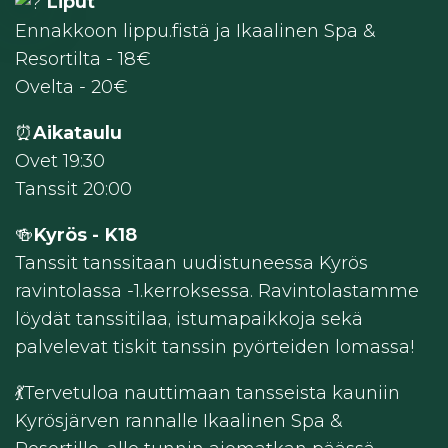
Liput
Ennakkoon lippu.fistä ja Ikaalinen Spa &
Resortilta - 18€
Ovelta - 20€
⏰
Aikataulu
Ovet 19:30
Tanssit 20:00
🍻
Kyrös - K18
Tanssit tanssitaan uudistuneessa Kyrös
ravintolassa -1.kerroksessa. Ravintolastamme
löydät tanssitilaa, istumapaikkoja sekä
palvelevat tiskit tanssin pyörteiden lomassa!
💃Tervetuloa nauttimaan tansseista kauniin
Kyrösjärven rannalle Ikaalinen Spa &