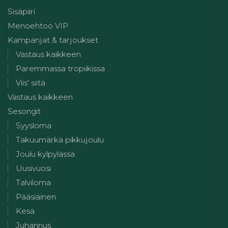
Sisäpiiri
Menoehtoo VIP
Kampanjat & tarjoukset
Vastaus kaikkeen
Paremmassa tropiikissa
Viis' siitä
Vastaus kaikkeen
Sesongit
Syysloma
Takuumärkä pikkujoulu
Joulu kylpylässä
Uusivuosi
Talviloma
Pääsiäinen
Kesä
Juhannus