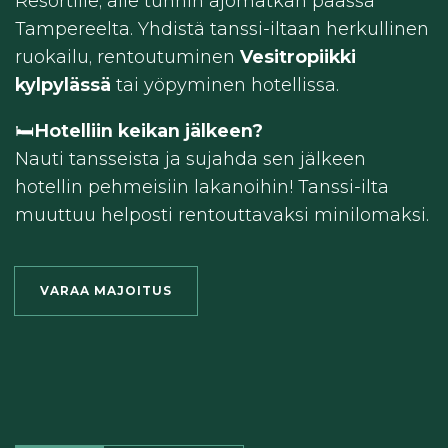
Resortille, alle tunnin ajomatkan päässä
Tampereelta. Yhdistä tanssi-iltaan herkullinen
ruokailu, rentoutuminen
Vesitropiikki
kylpylässä
tai yöpyminen hotellissa.
🛏️
Hotelliin keikan jälkeen?
Nauti tansseista ja sujahda sen jälkeen
hotellin pehmeisiin lakanoihin! Tanssi-ilta
muuttuu helposti rentouttavaksi minilomaksi.
VARAA MAJOITUS