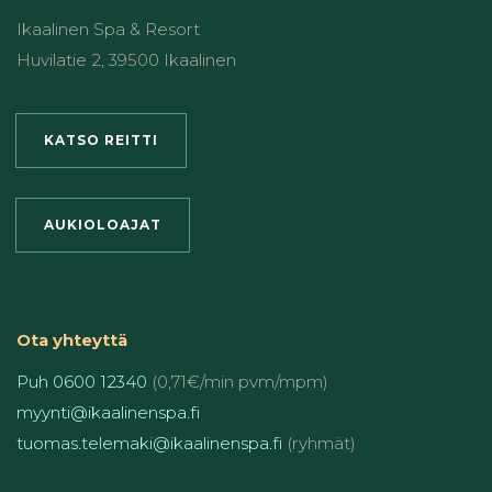
Ikaalinen Spa & Resort
Huvilatie 2, 39500 Ikaalinen
KATSO REITTI
AUKIOLOAJAT
Ota yhteyttä
Puh 0600 12340
(0,71€/min pvm/mpm)
myynti@ikaalinenspa.fi
tuomas.telemaki@ikaalinenspa.fi
(ryhmät)