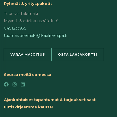
Ryhmät & yrityspaketit
Tuomas Telemäki
Myynti- & asiakkuuspäällikkö
0451233935
tuomas.telemaki@ikaalinenspa.fi
VARAA MAJOITUS
OSTA LAHJAKORTTI
Seuraa meitä somessa
Ajankohtaiset tapahtumat & tarjoukset saat
uutiskirjeemme kautta!