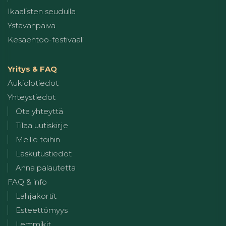
Ikaalisten seudulla
Ystävänpäivä
Kesäehtoo-festivaali
Yritys & FAQ
Aukiolotiedot
Yhteystiedot
Ota yhteyttä
Tilaa uutiskirje
Meille töihin
Laskutustiedot
Anna palautetta
FAQ & info
Lahjakortit
Esteettömyys
Lemmikit