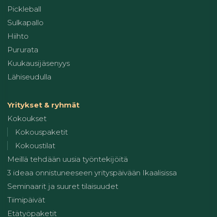
Pickleball
Sulkapallo
Hiihto
Pururata
Kuukausijäsenyys
Lähiseudulla
Yritykset & ryhmät
Kokoukset
Kokouspaketit
Kokoustilat
Meillä tehdään uusia työntekijöitä
3 ideaa onnistuneeseen yrityspäivään Ikaalisissa
Seminaarit ja suuret tilaisuudet
Tiimipäivät
Etätyöpaketit