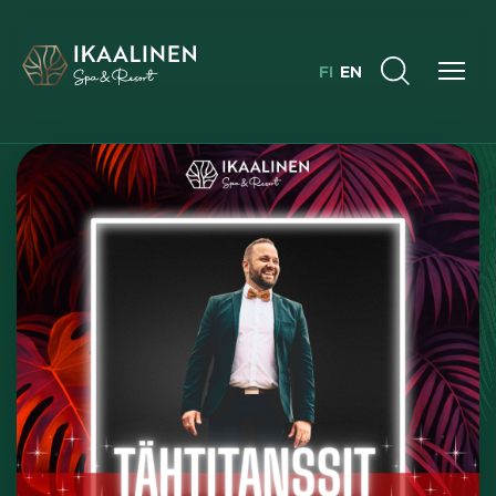
FI
EN