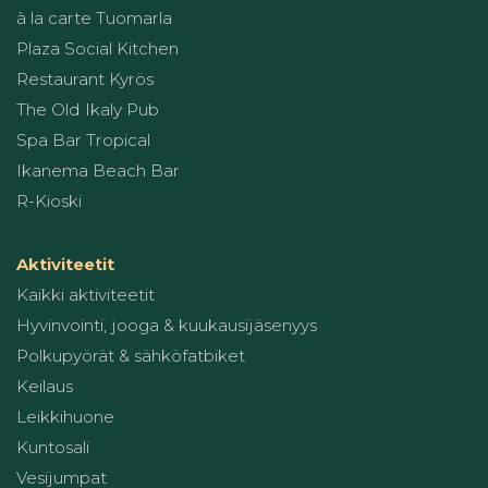
à la carte Tuomarla
Plaza Social Kitchen
Restaurant Kyrös
The Old Ikaly Pub
Spa Bar Tropical
Ikanema Beach Bar
R-Kioski
Aktiviteetit
Kaikki aktiviteetit
Hyvinvointi, jooga & kuukausijäsenyys
Polkupyörät & sähköfatbiket
Keilaus
Leikkihuone
Kuntosali
Vesijumpat