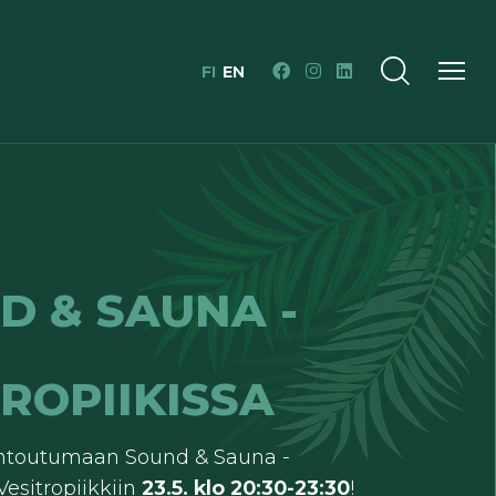
FI
EN
D & SAUNA -
ROPIIKISSA
entoutumaan Sound & Sauna -
Vesitropiikkiin
23.5. klo 20:30-23:30
!