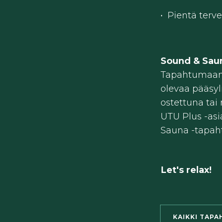
• Pientä terve
Sound & Saun
Tapahtumaan 
olevaa pääsyl
ostettuna tai 
UTU Plus -asi
Sauna -tapah
Let's relax!
KAIKKI TAPA