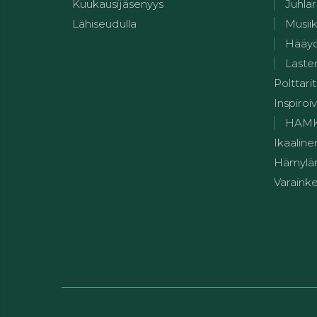
Kuukausijäsenyys
Juhlar
Lähiseudulla
Musii
Hääy
Lasten
Polttarit
Inspiroiv
HAMK:n
Ikaaline
Hämylän
Varainke