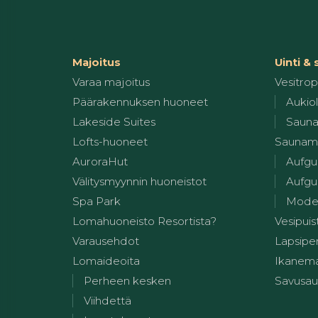
Majoitus
Uinti &
Varaa majoitus
Vesitropi
Päärakennuksen huoneet
Aukiol
Lakeside Suites
Sauna
Lofts-huoneet
Saunam
AuroraHut
Aufgu
Välitysmyynnin huoneistot
Aufgus
Spa Park
Modern
Lomahuoneisto Resortista?
Vesipuis
Varausehdot
Lapsiper
Lomaideoita
Ikanem
Perheen kesken
Savusa
Viihdettä