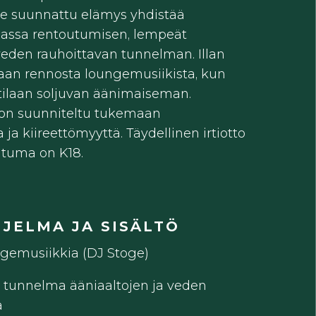
le suunnattu elämys yhdistää
ssa rentoutumisen, lempeät
 veden rauhoittavan tunnelman. Illan
aan rennosta loungemusiikista, kun
tilaan soljuvan äänimaiseman.
on suunniteltu tukemaan
ja kiireettömyyttä. Täydellinen irtiotto
htuma on K18.
HJELMA JA SISÄLTÖ
ngemusiikkia (DJ Stoge)
 tunnelma ääniaaltojen ja veden
ä