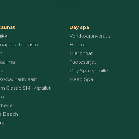
 saunat
Day spa
ikki
Verkkoajanvaraus
oajat ja hinnasto
Hoidot
t
Hieronnat
aailma
Tuotesarjat
ss
Day Spa ryhmille
s-Saunarituaalit
Head Spa
 Classic SM -kilpailut
to
heille
a Beach
una