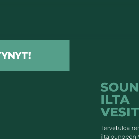
YNYT!
SOUN
ILTA
VESIT
Tervetuloa r
iltaloungeen 