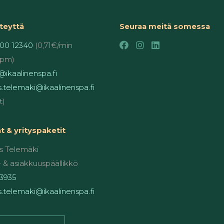
teyttä
Seuraa meitä somessa
00 12340
(0,71€/min
pm)
ikaalinenspa.fi
.telemaki@ikaalinenspa.fi
t)
 & yrityspaketit
 Telemäki
 & asiakkuuspäällikkö
3935
.telemaki@ikaalinenspa.fi