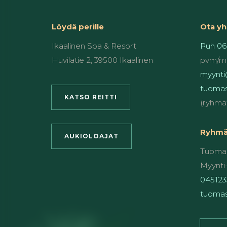
Löydä perille
Ota yh
Ikaalinen Spa & Resort
Puh 06
Huvilatie 2, 39500 Ikaalinen
pvm/m
myynti@
tuomas
KATSO REITTI
(ryhmä
Ryhmät
AUKIOLOAJAT
Tuomas
Myynti-
045123
tuomas