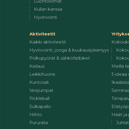
Luontolomat
Kullan kanssa
Hyvinvointi
Aktiviteetit
Yrityks
Kaikki aktiviteetit
Kokouk
Hyvinvointi, jooga & kuukausijäsenyys
Kokou
Polkupyörät & sähköfatbiket
Kokou
Keilaus
Meillä t
Leikkihuone
3 ideaa
Kuntosali
Ikaalisis
Vesijumpat
Seminaar
Pickleball
Tiimipäi
Sulkapallo
Etätyöp
Hiihto
Häät ja
Pururata
Juhlat