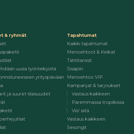
et & ryhmät
Tapahtumat
set
Kaikki tapahtumat
spaketit
Menoehtoot & Keikat
stilat
Tähtitanssit
ehdään uusia työntekijöitä
Sisäpiiri
 onnistuneeseen yrityspäivään
Menoehtoo VIP
sa
Kampanjat & tarjoukset
it ja suuret tilaisuudet
Vastaus kaikkeen
vät
Paremmassa tropiikissa
aketit
Viis' siitä
 perhejuhlat
Vastaus kaikkeen
ilat
Sesongit