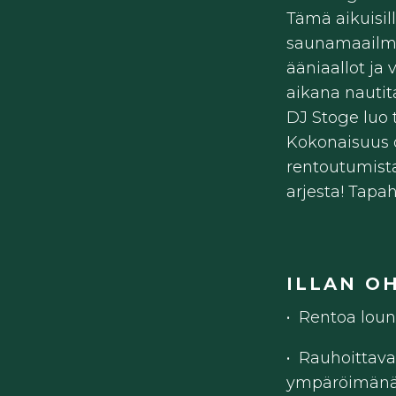
Tämä aikuisil
saunamaailma
ääniaallot ja
aikana nautit
DJ Stoge luo 
Kokonaisuus 
rentoutumista 
arjesta! Tapa
ILLAN O
• Rentoa lou
• Rauhoittava
ympäröimän