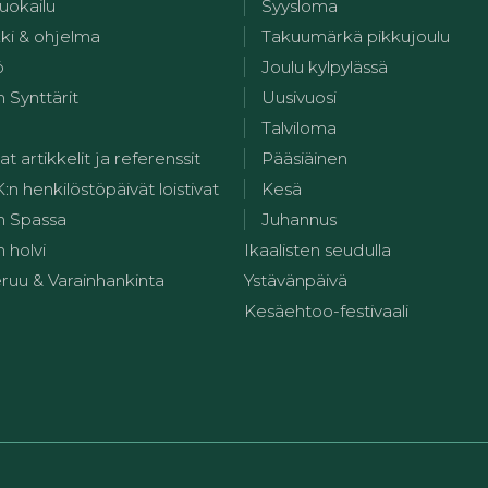
uokailu
Syysloma
kki & ohjelma
Takuumärkä pikkujoulu
ö
Joulu kylpylässä
 Synttärit
Uusivuosi
Talviloma
at artikkelit ja referenssit
Pääsiäinen
 henkilöstöpäivät loistivat
Kesä
n Spassa
Juhannus
 holvi
Ikaalisten seudulla
ruu & Varainhankinta
Ystävänpäivä
Kesäehtoo-festivaali