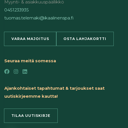
Myynti- & asiakkuuspäällikkö
0451233935
tuomas.telemaki@ikaalinenspa.fi
VARAA MAJOITUS
OSTA LAHJAKORTTI
Seuraa meitä somessa
Ajankohtaiset tapahtumat & tarjoukset saat
uutiskirjeemme kautta!
TILAA UUTISKIRJE