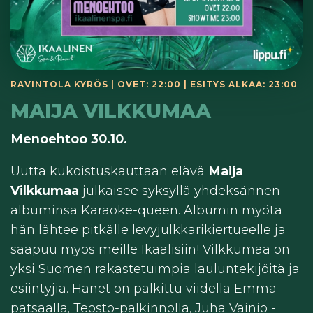
RAVINTOLA KYRÖS | OVET: 22:00 | ESITYS ALKAA: 23:00
MAIJA VILKKUMAA
Menoehtoo 30.10.
Uutta kukoistuskauttaan elävä
Maija
Vilkkumaa
julkaisee syksyllä yhdeksännen
albuminsa Karaoke-queen. Albumin myötä
hän lähtee pitkälle levyjulkkarikiertueelle ja
saapuu myös meille Ikaalisiin! Vilkkumaa on
yksi Suomen rakastetuimpia lauluntekijöitä ja
esiintyjiä. Hänet on palkittu viidellä Emma-
patsaalla, Teosto-palkinnolla, Juha Vainio -