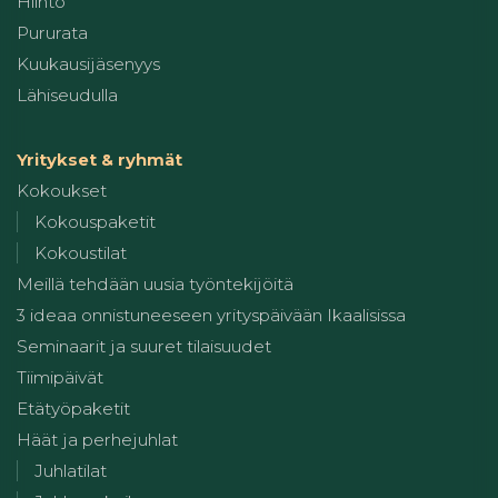
Hiihto
Pururata
Kuukausijäsenyys
Lähiseudulla
Yritykset & ryhmät
Kokoukset
Kokouspaketit
Kokoustilat
Meillä tehdään uusia työntekijöitä
3 ideaa onnistuneeseen yrityspäivään Ikaalisissa
Seminaarit ja suuret tilaisuudet
Tiimipäivät
Etätyöpaketit
Häät ja perhejuhlat
Juhlatilat