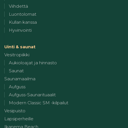
Viihdettä
Luontolomat
Kullan kanssa
Hyvinvointi
Uinti & saunat
Vesitropiikki
Aukioloajat ja hinnasto
Saunat
Saunamaailma
Aufguss
Aufguss-Saunarituaalit
Modern Classic SM -kilpailut
Vesipuisto
Lapsiperheille
Ikanema Beach