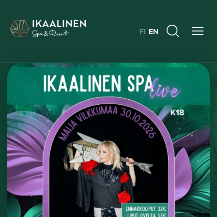
FI
EN