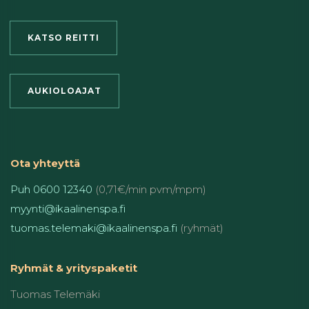
KATSO REITTI
AUKIOLOAJAT
Ota yhteyttä
Puh 0600 12340
(0,71€/min pvm/mpm)
myynti@ikaalinenspa.fi
tuomas.telemaki@ikaalinenspa.fi
(ryhmät)
Ryhmät & yrityspaketit
Tuomas Telemäki