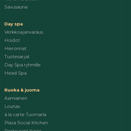
Savusauna
Day spa
Verkkoajanvaraus
Hoidot
Hieronnat
Tuotesarjat
Day Spa ryhmille
Head Spa
Ruoka & juoma
Aamiainen
Lounas
à la carte Tuomarla
Plaza Social Kitchen
Restaurant Kyrös