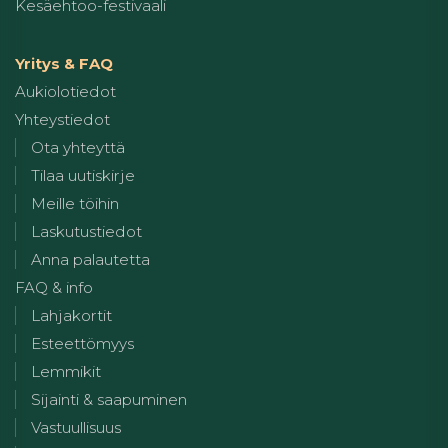
Kesäehtoo-festivaali
Yritys & FAQ
Aukiolotiedot
Yhteystiedot
Ota yhteyttä
Tilaa uutiskirje
Meille töihin
Laskutustiedot
Anna palautetta
FAQ & info
Lahjakortit
Esteettömyys
Lemmikit
Sijainti & saapuminen
Vastuullisuus