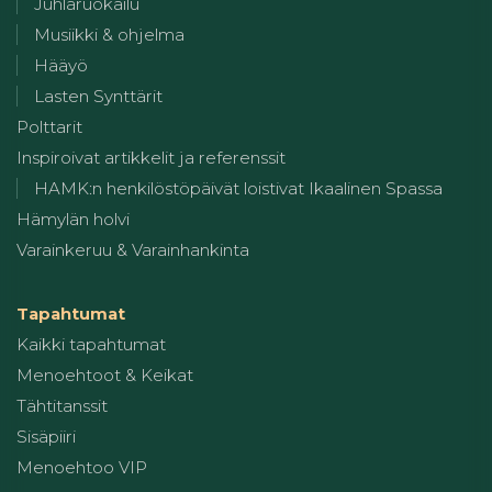
Juhlaruokailu
Musiikki & ohjelma
Hääyö
Lasten Synttärit
Polttarit
Inspiroivat artikkelit ja referenssit
HAMK:n henkilöstöpäivät loistivat Ikaalinen Spassa
Hämylän holvi
Varainkeruu & Varainhankinta
Tapahtumat
Kaikki tapahtumat
Menoehtoot & Keikat
Tähtitanssit
Sisäpiiri
Menoehtoo VIP