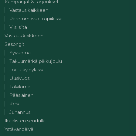
Kampanjat & tarjoukset
Vastaus kaikkeen
Paremmassa tropiikissa
Viis' siitä
Vastaus kaikkeen
Sesongit
Syysloma
Takuumärkä pikkujoulu
Joulu kylpylässä
Uusivuosi
Talviloma
Pääsiäinen
Kesä
Juhannus
Ikaalisten seudulla
Ystävänpäivä