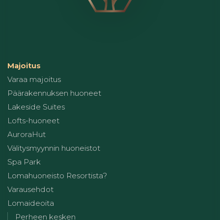
Majoitus
Varaa majoitus
Päärakennuksen huoneet
Lakeside Suites
Lofts-huoneet
AuroraHut
Välitysmyynnin huoneistot
Spa Park
Lomahuoneisto Resortista?
Varausehdot
Lomaideoita
Perheen kesken