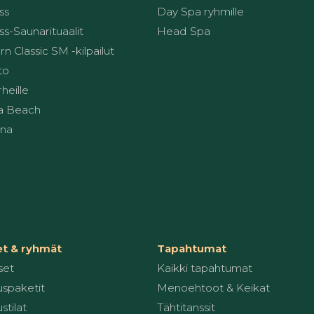
ss
Day Spa ryhmille
s-Saunarituaalit
Head Spa
 Classic SM -kilpailut
to
heille
a Beach
una
et & ryhmät
Tapahtumat
set
Kaikki tapahtumat
spaketit
Menoehtoot & Keikat
stilat
Tähtitanssit