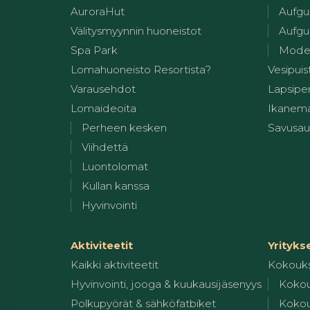
AuroraHut
Aufgu
Välitysmyynnin huoneistot
Aufgus
Spa Park
Modern
Lomahuoneisto Resortista?
Vesipuis
Varausehdot
Lapsiper
Lomaideoita
Ikanem
Perheen kesken
Savusa
Viihdettä
Luontolomat
Kullan kanssa
Hyvinvointi
Aktiviteetit
Yrityks
Kaikki aktiviteetit
Kokouk
Hyvinvointi, jooga & kuukausijäsenyys
Kokou
Polkupyörät & sähköfatbiket
Kokou