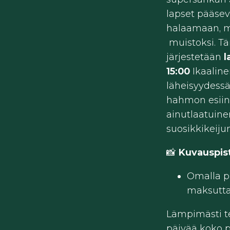
lapset pääse
halaamaan, m
muistoksi​. 
järjestetään
l
15:00
Ikaaline
läheisyydess
hahmon esiint
ainutlaatuine
suosikkikeiju
📸
Kuvauspis
Omalla pu
maksutt
Lämpimästi t
päivää koko 