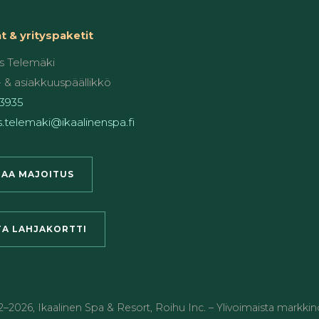
 & yrityspaketit
 Telemäki
 & asiakkuuspäällikkö
3935
.telemaki@ikaalinenspa.fi
AA MAJOITUS
A LAHJAKORTTI
2
–2026
,
Ikaalinen Spa & Resort
,
Roihu Inc. – Ylivoimaista markkinoi