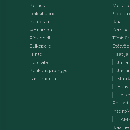
Keilaus
Meillä t
Leikkihuone
3 ideaa
Kuntosali
Ikaalisis
Vesijumpat
Seminaar
Pickleball
Tiimipäi
Sulkapallo
Etätyöp
Hiihto
Häät ja
Pururata
Juhlat
Kuukausijäsenyys
Juhlar
Lähiseudulla
Musii
Hääy
Lasten
Polttarit
Inspiroiv
HAMK:n
Ikaaline