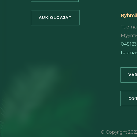
Ryhmät
AUKIOLOAJAT
Tuomas
Myynti-
045123
tuomas
VAR
OST
© Copyright
202