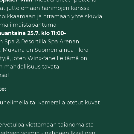
vät juttelemaan hahmojen kanssa,
oikkaamaan ja ottamaan yhteiskuvia
Tämä ilmaistapahtuma
auantaina 25.7. klo 11:00-
n Spa & Resortilla Spa Arenan
ä. Mukana on Suomen ainoa Flora-
yjä, joten Winx-faneille tämä on
n mahdollisuus tavata
nsa!
te:
helimella tai kameralla otetut kuvat
a
ervetuloa viettämään taianomaista
perheen voimin - nähdään Ikaalinen