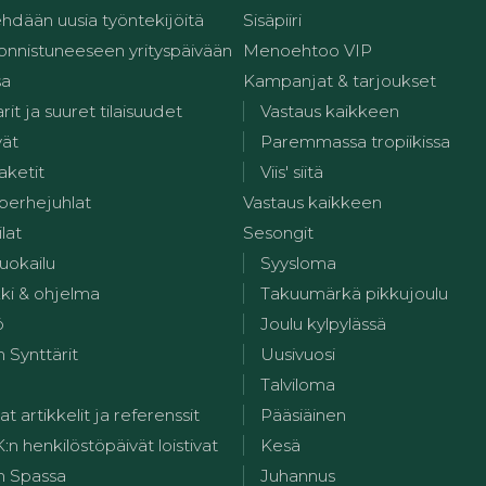
ehdään uusia työntekijöitä
Sisäpiiri
 onnistuneeseen yrityspäivään
Menoehtoo VIP
sa
Kampanjat & tarjoukset
it ja suuret tilaisuudet
Vastaus kaikkeen
vät
Paremmassa tropiikissa
aketit
Viis' siitä
 perhejuhlat
Vastaus kaikkeen
ilat
Sesongit
uokailu
Syysloma
kki & ohjelma
Takuumärkä pikkujoulu
ö
Joulu kylpylässä
 Synttärit
Uusivuosi
Talviloma
at artikkelit ja referenssit
Pääsiäinen
 henkilöstöpäivät loistivat
Kesä
n Spassa
Juhannus