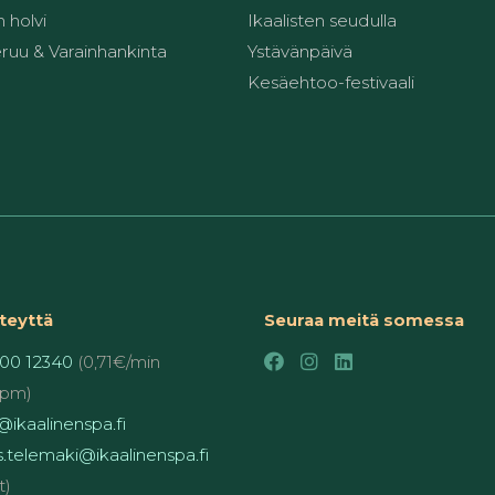
 holvi
Ikaalisten seudulla
ruu & Varainhankinta
Ystävänpäivä
Kesäehtoo-festivaali
teyttä
Seuraa meitä somessa
00 12340
(0,71€/min
pm)
ikaalinenspa.fi
.telemaki@ikaalinenspa.fi
t)