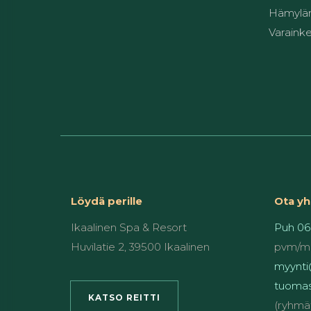
Hämylän
Varainke
Löydä perille
Ota yh
Ikaalinen Spa & Resort
Puh 06
Huvilatie 2, 39500 Ikaalinen
pvm/m
myynti@
tuomas
KATSO REITTI
(ryhmä