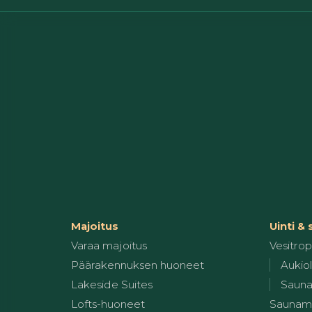
Majoitus
Uinti &
Varaa majoitus
Vesitropi
Päärakennuksen huoneet
Aukiol
Lakeside Suites
Sauna
Lofts-huoneet
Saunam