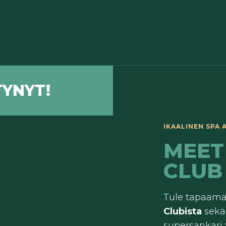
YNYT!
IKAALINEN SPA A
MEET
CLUB
Tule tapaam
Clubista
sekä
supersankari