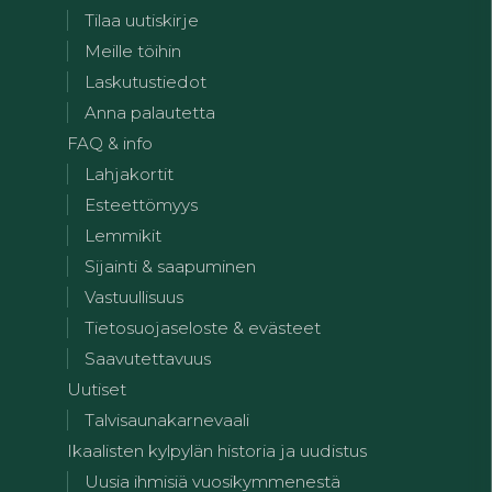
Tilaa uutiskirje
Meille töihin
Laskutustiedot
Anna palautetta
FAQ & info
Lahjakortit
Esteettömyys
Lemmikit
Sijainti & saapuminen
Vastuullisuus
Tietosuojaseloste & evästeet
Saavutettavuus
Uutiset
Talvisaunakarnevaali
Ikaalisten kylpylän historia ja uudistus
Uusia ihmisiä vuosikymmenestä