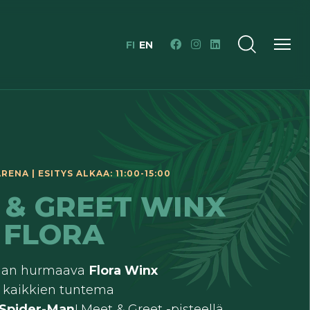
FI
EN
RENA | ESITYS ALKAA: 11:00-15:00
 & GREET WINX
 FLORA
aan hurmaava
Flora Winx
 kaikkien tuntema
Spider-Man
! Meet & Greet -pisteellä