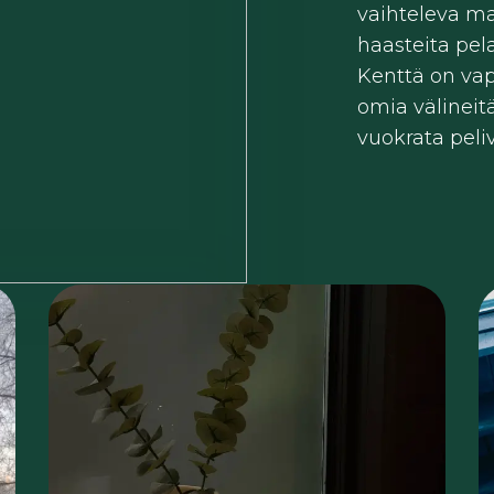
vaihteleva m
haasteita pelaa
Kenttä on vapa
omia välineit
vuokrata peliv