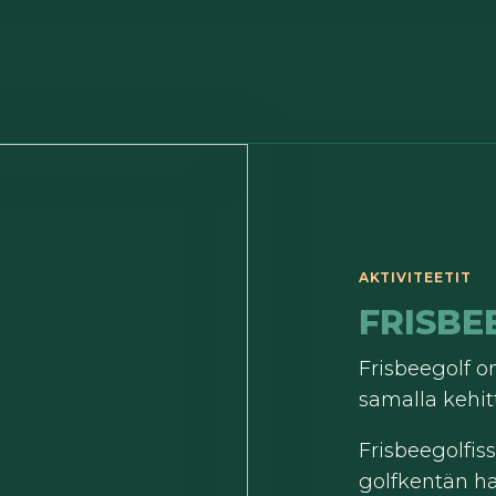
AKTIVITEETIT
FRISBE
Frisbeegolf on
samalla kehitt
Frisbeegolfiss
golfkentän ha