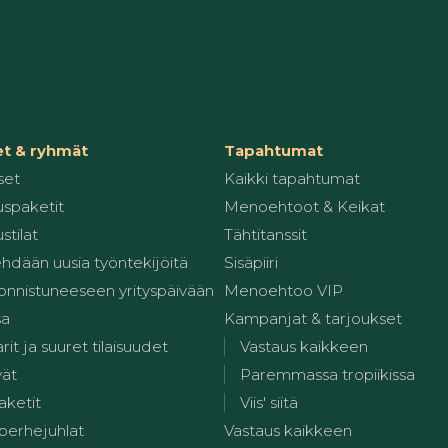
et & ryhmät
Tapahtumat
set
Kaikki tapahtumat
spaketit
Menoehtoot & Keikat
stilat
Tähtitanssit
ehdään uusia työntekijöitä
Sisäpiiri
 onnistuneeseen yrityspäivään
Menoehtoo VIP
sa
Kampanjat & tarjoukset
it ja suuret tilaisuudet
Vastaus kaikkeen
vät
Paremmassa tropiikissa
aketit
Viis' siitä
 perhejuhlat
Vastaus kaikkeen