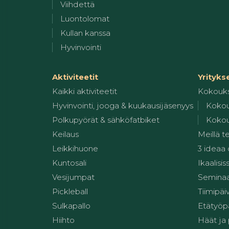
Viihdettä
Luontolomat
Kullan kanssa
Hyvinvointi
Aktiviteetit
Yrityks
Kaikki aktiviteetit
Kokouk
Hyvinvointi, jooga & kuukausijäsenyys
Kokou
Polkupyörät & sähköfatbiket
Kokou
Keilaus
Meillä t
Leikkihuone
3 ideaa
Kuntosali
Ikaalisis
Vesijumpat
Seminaar
Pickleball
Tiimipäi
Sulkapallo
Etätyöp
Hiihto
Häät ja