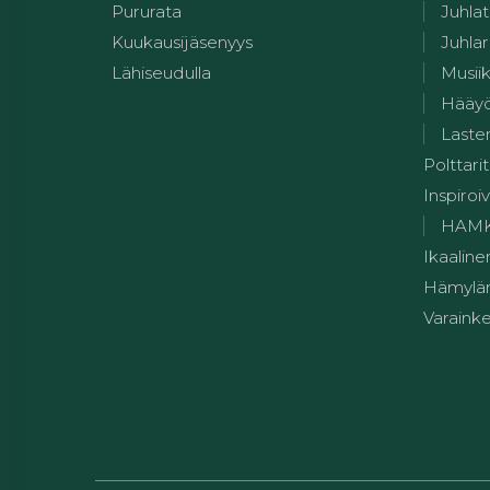
Pururata
Juhlat
Kuukausijäsenyys
Juhlar
Lähiseudulla
Musii
Hääy
Lasten
Polttarit
Inspiroiv
HAMK:n
Ikaaline
Hämylän
Varainke