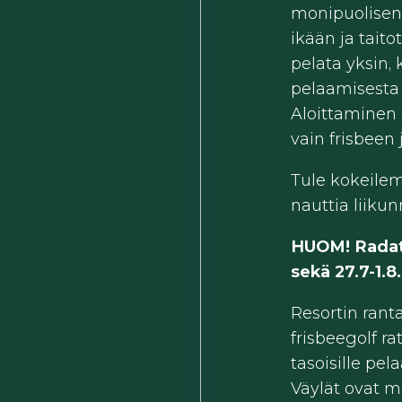
monipuolisen
ikään ja tait
pelata yksin,
pelaamisesta 
Aloittaminen o
vain frisbeen 
Tule kokeilem
nauttia liiku
HUOM! Radat o
sekä 27.7-1.8.
Resortin rant
frisbeegolf r
tasoisille pelaa
Väylät ovat mu