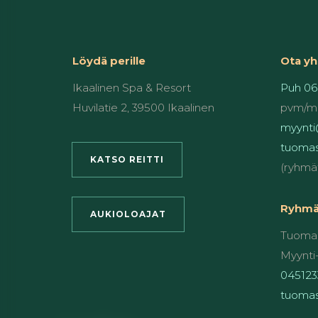
Löydä perille
Ota yh
Ikaalinen Spa & Resort
Puh 06
Huvilatie 2, 39500 Ikaalinen
pvm/m
myynti@
tuomas
KATSO REITTI
(ryhmä
Ryhmät
AUKIOLOAJAT
Tuomas
Myynti-
045123
tuomas