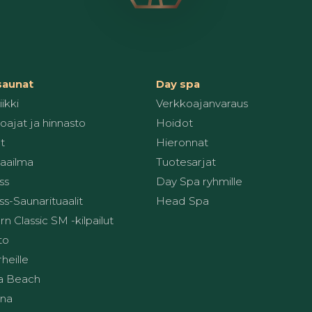
 saunat
Day spa
ikki
Verkkoajanvaraus
oajat ja hinnasto
Hoidot
t
Hieronnat
aailma
Tuotesarjat
ss
Day Spa ryhmille
s-Saunarituaalit
Head Spa
 Classic SM -kilpailut
to
heille
a Beach
una