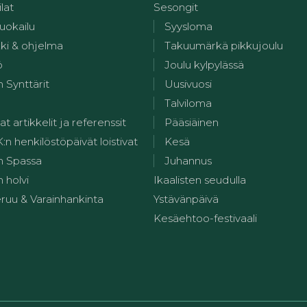
ilat
Sesongit
uokailu
Syysloma
kki & ohjelma
Takuumärkä pikkujoulu
ö
Joulu kylpylässä
 Synttärit
Uusivuosi
Talviloma
at artikkelit ja referenssit
Pääsiäinen
 henkilöstöpäivät loistivat
Kesä
n Spassa
Juhannus
 holvi
Ikaalisten seudulla
ruu & Varainhankinta
Ystävänpäivä
Kesäehtoo-festivaali