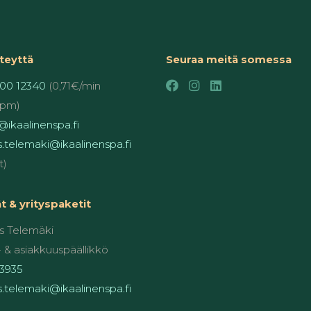
teyttä
Seuraa meitä somessa
00 12340
(0,71€/min
pm)
ikaalinenspa.fi
.telemaki@ikaalinenspa.fi
t)
 & yrityspaketit
 Telemäki
 & asiakkuuspäällikkö
3935
.telemaki@ikaalinenspa.fi