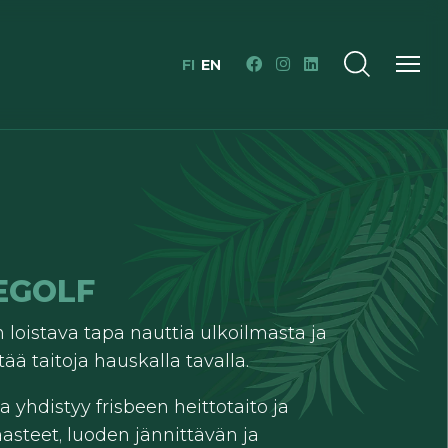
FI
EN
EGOLF
 loistava tapa nauttia ulkoilmasta ja
ää taitoja hauskalla tavalla.
a yhdistyy frisbeen heittotaito ja
asteet, luoden jännittävän ja