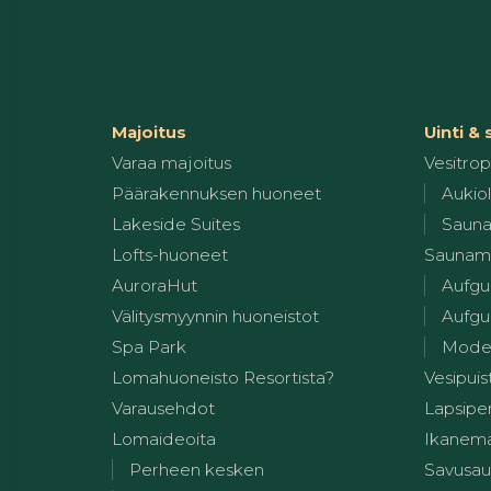
Majoitus
Uinti &
Varaa majoitus
Vesitropi
Päärakennuksen huoneet
Aukiol
Lakeside Suites
Sauna
Lofts-huoneet
Saunam
AuroraHut
Aufgu
Välitysmyynnin huoneistot
Aufgus
Spa Park
Modern
Lomahuoneisto Resortista?
Vesipuis
Varausehdot
Lapsiper
Lomaideoita
Ikanem
Perheen kesken
Savusa