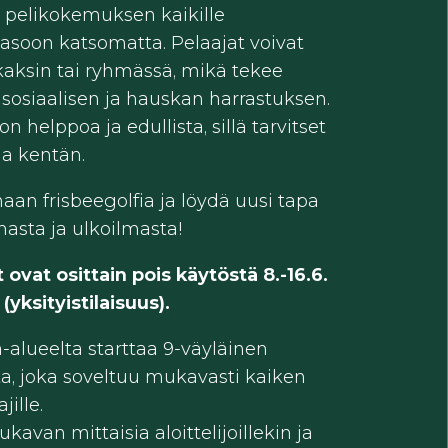
 pelikokemuksen kaikille
otasoon katsomatta. Pelaajat voivat
 kaksin tai ryhmässä, mikä tekee
sosiaalisen ja hauskan harrastuksen.
n helppoa ja edullista, sillä tarvitset
ja kentän.
aan frisbeegolfia ja löydä uusi tapa
nnasta ja ulkoilmasta!
vat osittain pois käytöstä 8.-16.6.
 (yksityistilaisuus).
a-alueelta starttaa 9-väyläinen
ata, joka soveltuu mukavasti kaiken
jille.
kavan mittaisia aloittelijoillekin ja