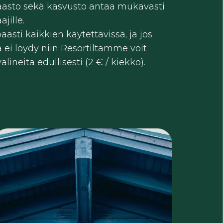
aasto sekä kasvusto antaa mukavasti
jille.
asti kaikkien käytettävissä, ja jos
ä ei löydy niin Resortiltamme voit
älineitä edullisesti (2 € / kiekko).