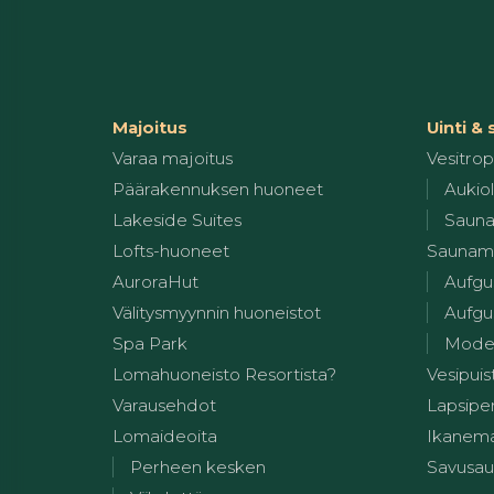
Majoitus
Uinti &
Varaa majoitus
Vesitropi
Päärakennuksen huoneet
Aukiol
Lakeside Suites
Sauna
Lofts-huoneet
Saunam
AuroraHut
Aufgu
Välitysmyynnin huoneistot
Aufgus
Spa Park
Modern
Lomahuoneisto Resortista?
Vesipuis
Varausehdot
Lapsiper
Lomaideoita
Ikanem
Perheen kesken
Savusa