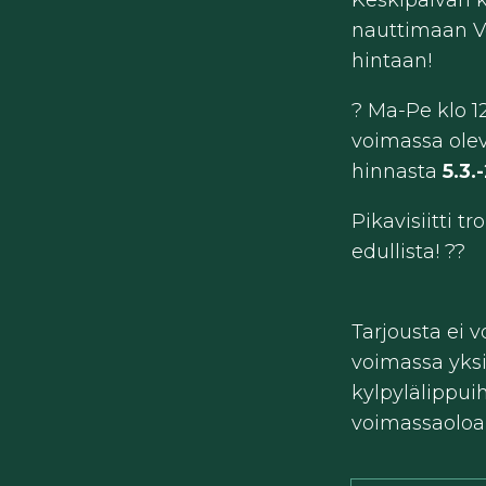
Keskipäivän 
nauttimaan V
hintaan!
? Ma-Pe klo 1
voimassa olev
hinnasta
5.3.
Pikavisiitti tr
edullista! ??️
Tarjousta ei v
voimassa yksi
kylpylälippui
voimassaoloai