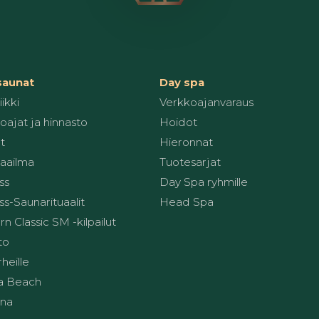
 saunat
Day spa
ikki
Verkkoajanvaraus
oajat ja hinnasto
Hoidot
t
Hieronnat
aailma
Tuotesarjat
ss
Day Spa ryhmille
s-Saunarituaalit
Head Spa
 Classic SM -kilpailut
to
heille
a Beach
una