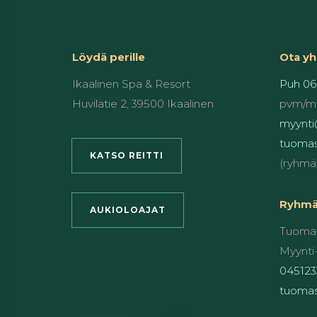
Löydä perille
Ota yh
Ikaalinen Spa & Resort
Puh 06
Huvilatie 2, 39500 Ikaalinen
pvm/m
myynti@
tuomas
KATSO REITTI
(ryhmä
Ryhmät
AUKIOLOAJAT
Tuomas
Myynti-
045123
tuomas