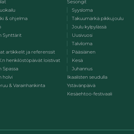
ilat
Sesongit
uokailu
Syysloma
kki & ohjelma
Takuumärkä pikkujoulu
ö
Joulu kylpylässä
 Synttärit
Uusivuosi
Talviloma
at artikkelit ja referenssit
Pääsiäinen
 henkilöstöpäivät loistivat
Kesä
n Spassa
Juhannus
 holvi
Ikaalisten seudulla
ruu & Varainhankinta
Ystävänpäivä
Kesäehtoo-festivaali