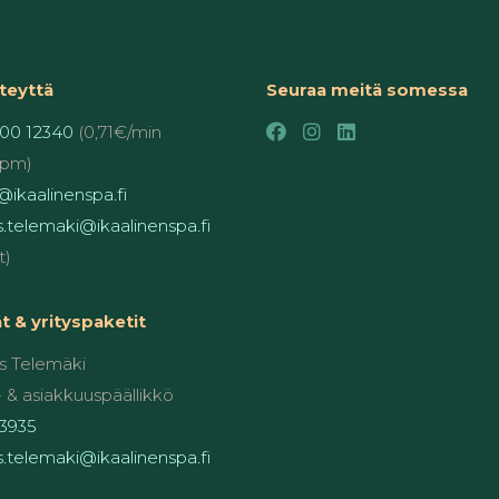
teyttä
Seuraa meitä somessa
00 12340
(0,71€/min
pm)
ikaalinenspa.fi
.telemaki@ikaalinenspa.fi
t)
 & yrityspaketit
 Telemäki
 & asiakkuuspäällikkö
3935
.telemaki@ikaalinenspa.fi