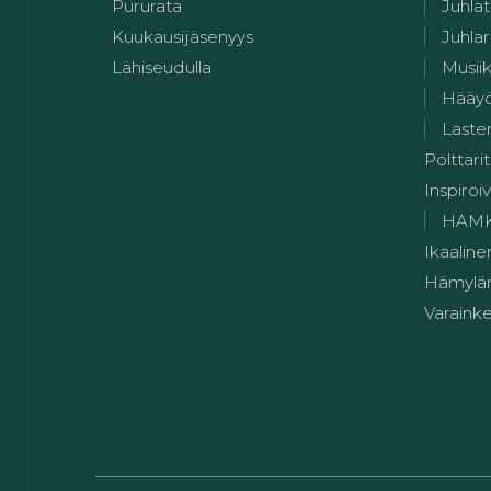
Pururata
Juhlat
Kuukausijäsenyys
Juhlar
Lähiseudulla
Musii
Hääy
Lasten
Polttarit
Inspiroiv
HAMK:n
Ikaaline
Hämylän
Varainke