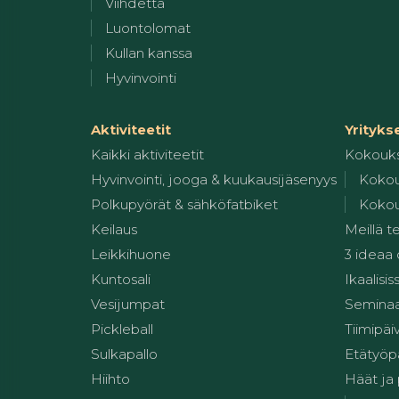
Viihdettä
Luontolomat
Kullan kanssa
Hyvinvointi
Aktiviteetit
Yrityks
Kaikki aktiviteetit
Kokouk
Hyvinvointi, jooga & kuukausijäsenyys
Kokou
Polkupyörät & sähköfatbiket
Kokou
Keilaus
Meillä t
Leikkihuone
3 ideaa
Kuntosali
Ikaalisis
Vesijumpat
Seminaar
Pickleball
Tiimipäi
Sulkapallo
Etätyöp
Hiihto
Häät ja