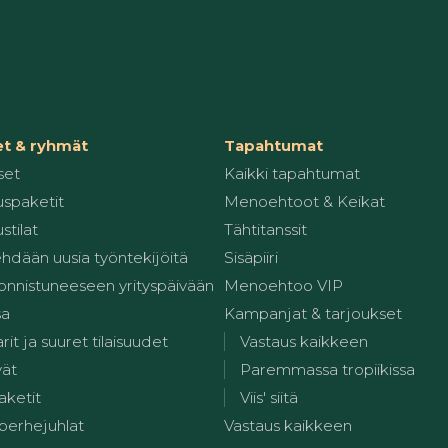
et & ryhmät
Tapahtumat
set
Kaikki tapahtumat
spaketit
Menoehtoot & Keikat
stilat
Tähtitanssit
ehdään uusia työntekijöitä
Sisäpiiri
 onnistuneeseen yrityspäivään
Menoehtoo VIP
sa
Kampanjat & tarjoukset
it ja suuret tilaisuudet
Vastaus kaikkeen
vät
Paremmassa tropiikissa
aketit
Viis' siitä
 perhejuhlat
Vastaus kaikkeen