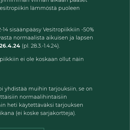
kylmimmän viiman aikaan pääset
esitropiikin lämmöstä puoleen
2-14 sisäänpääsy Vesitropiikkiin -50%
asta normaalista aikuisen ja lapsen
-26.4.24
(pl. 28.3.-1.4.24).
opiikkiin ei ole koskaan ollut näin
oi yhdistää muihin tarjouksiin, se on
ttäisiin normaalihintaisiin
hin heti käytettäväksi tarjouksen
kana (ei koske sarjakortteja).