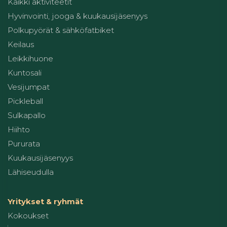
Kaikki aktiviteetit
Hyvinvointi, jooga & kuukausijäsenyys
Polkupyörät & sähköfatbiket
Keilaus
Leikkihuone
Kuntosali
Vesijumpat
Pickleball
Sulkapallo
Hiihto
Pururata
Kuukausijäsenyys
Lähiseudulla
Yritykset & ryhmät
Kokoukset