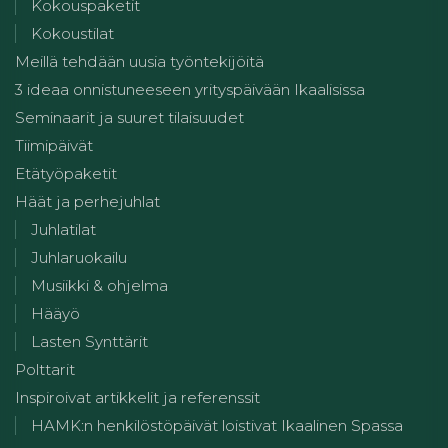
Kokouspaketit
Kokoustilat
Meillä tehdään uusia työntekijöitä
3 ideaa onnistuneeseen yrityspäivään Ikaalisissa
Seminaarit ja suuret tilaisuudet
Tiimipäivät
Etätyöpaketit
Häät ja perhejuhlat
Juhlatilat
Juhlaruokailu
Musiikki & ohjelma
Hääyö
Lasten Synttärit
Polttarit
Inspiroivat artikkelit ja referenssit
HAMK:n henkilöstöpäivät loistivat Ikaalinen Spassa