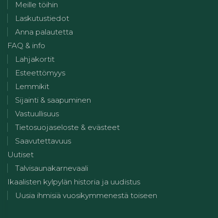
Meille töihin
Laskutustiedot
Anna palautetta
FAQ & info
Lahjakortit
Esteettömyys
Lemmikit
Sijainti & saapuminen
Vastuullisuus
Tietosuojaseloste & evästeet
Saavutettavuus
Uutiset
Talvisaunakarnevaali
Ikaalisten kylpylän historia ja uudistus
Uusia ihmisiä vuosikymmenestä toiseen