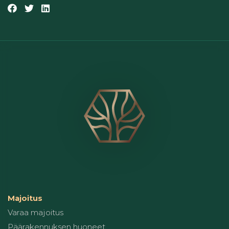
Majoitus
Varaa majoitus
Päärakennuksen huoneet