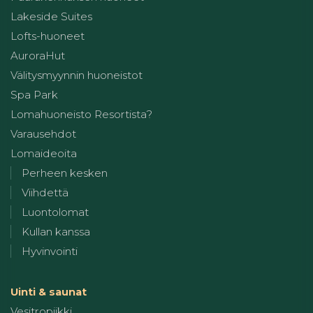
Lakeside Suites
Lofts-huoneet
AuroraHut
Välitysmyynnin huoneistot
Spa Park
Lomahuoneisto Resortista?
Varausehdot
Lomaideoita
Perheen kesken
Viihdettä
Luontolomat
Kullan kanssa
Hyvinvointi
Uinti & saunat
Vesitropiikki