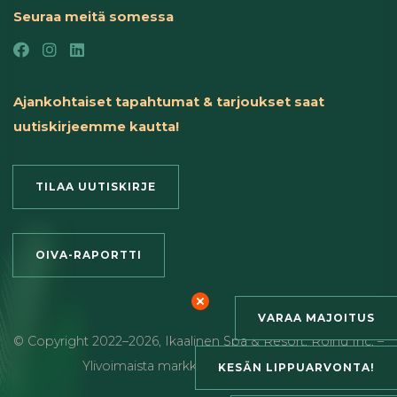
Seuraa meitä somessa
Ajankohtaiset tapahtumat & tarjoukset saat
uutiskirjeemme kautta!
TILAA UUTISKIRJE
OIVA-RAPORTTI
VARAA MAJOITUS
© Copyright
2022
–2026
,
Ikaalinen Spa & Resort
,
Roihu Inc. –
Ylivoimaista markkinointia ja viestintää
KESÄN LIPPUARVONTA!