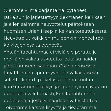
Olemme viime perjantaina löytäneet
ratkaisun jo järjestettyyn Sexmanen keikkaan;
ja eilen saimme neuvottelut päätökseen
huomisen Uriah Heep:in keikan toteutuksesta.
Neuvottelut kaikkien muidenkin Menoehtoo-
keikkojen osalta etenevät.
Yhtään tapahtumaa ei vielä ole peruttu ja
meillä on vakaa usko, että ratkaisu näiden
järjestämiseen saadaan. Osana prosessia
tapahtumien lipunmyynti on väliaikaisesti
suljettu lippu.fi palvelussa. Tämä kuuluu
konkurssimenettelyyn ja lipunmyynti avautuu
uudelleen välittömästi, kun tapahtumien
uudelleenjärjestelyt saadaan vahvistettua.
Toivomme kärsivällisyyttä ja tiedotamme