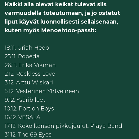
Kaikki alla olevat keikat tulevat siis
varmuudella toteutumaan, ja jo ostetut
liput käyvät luonnollisesti sellaisenaan,
kuten myös Menoehtoo-passit:
18.11. Uriah Heep
25.11. Popeda
26.11. Erika Vikman
2.12. Reckless Love
3.12. Arttu Wiskari
5.12. Vesterinen Yhtyeineen
9.12. Ysäribileet
10.12. Portion Boys
16.12. VESALA
17.12. Koko kansan pikkujoulut: Playa Band
31.12. The 69 Eyes