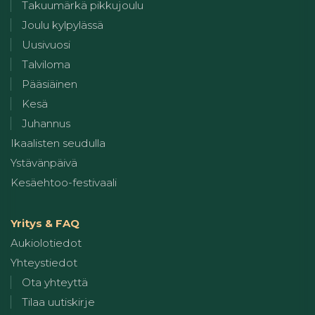
Takuumärkä pikkujoulu
Joulu kylpylässä
Uusivuosi
Talviloma
Pääsiäinen
Kesä
Juhannus
Ikaalisten seudulla
Ystävänpäivä
Kesäehtoo-festivaali
Yritys & FAQ
Aukiolotiedot
Yhteystiedot
Ota yhteyttä
Tilaa uutiskirje