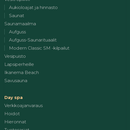
Aukioloajat ja hinnasto
Saunat
Saunamaailma
Aufguss
Aufguss-Saunarituaalit
Modern Classic SM -kilpailut
Vesipuisto
Lapsiperheille
Ikanema Beach
Savusauna
Day spa
Verkkoajanvaraus
Hoidot
Hieronnat
Tuotesarjat