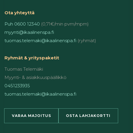
Ota yhteyttä
Puh 0600 12340
(0,71€/min pvm/mpm)
myynti@ikaalinenspa.fi
tuomas.telemaki@ikaalinenspa.fi
(ryhmät)
Ryhmät & yrityspaketit
Tuomas Telemäki
Myynti- & asiakkuuspäällikkö
0451233935
tuomas.telemaki@ikaalinenspa.fi
VARAA MAJOITUS
OSTA LAHJAKORTTI