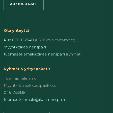
AUKIOLOAJAT
Ota yhteyttä
Puh 0600 12340
(0,71€/min pvm/mpm)
myynti@ikaalinenspa.fi
tuomas.telemaki@ikaalinenspa.fi
(ryhmät)
Ryhmät & yrityspaketit
Tuomas Telemäki
Myynti- & asiakkuuspäällikkö
0451233935
tuomas.telemaki@ikaalinenspa.fi