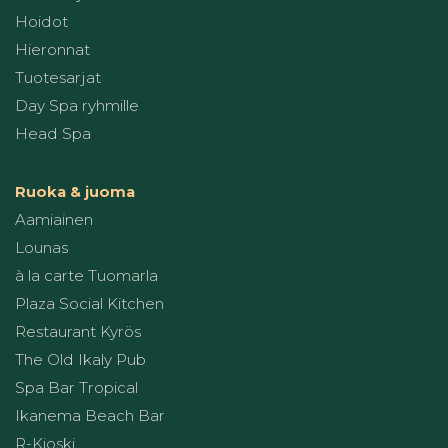
Hoidot
Hieronnat
Tuotesarjat
Day Spa ryhmille
Head Spa
Ruoka & juoma
Aamiainen
Lounas
à la carte Tuomarla
Plaza Social Kitchen
Restaurant Kyrös
The Old Ikaly Pub
Spa Bar Tropical
Ikanema Beach Bar
R-Kioski