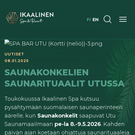
FI
EN
UUTISET
08.01.2025
SAUNAKONKELIEN
SAUNARITUAALIT UTUSSA
Toukokuussa Ikaalinen Spa kutsuu
pysähtymään suomalaisen saunaperinteen
äärelle, kun
Saunakonkelit
saapuvat Utu
Saunamaailmaan
pe-la 8.-9.5.2026
. Kahden
päivän ajan koetaan ohjattuja saunarituaaleja.