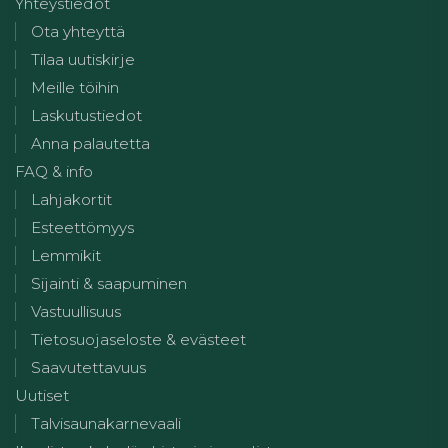
Yhteystiedot
Ota yhteyttä
Tilaa uutiskirje
Meille töihin
Laskutustiedot
Anna palautetta
FAQ & info
Lahjakortit
Esteettömyys
Lemmikit
Sijainti & saapuminen
Vastuullisuus
Tietosuojaseloste & evästeet
Saavutettavuus
Uutiset
Talvisaunakarnevaali