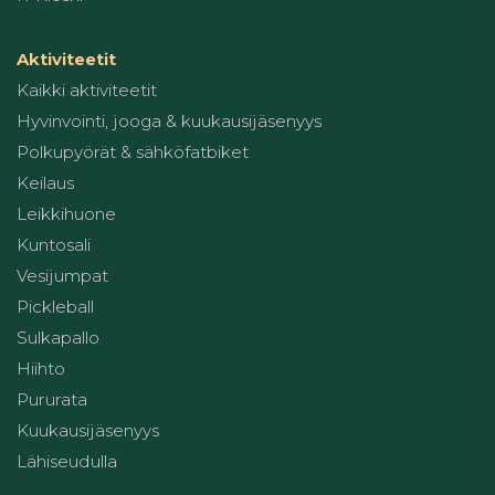
Aktiviteetit
Kaikki aktiviteetit
Hyvinvointi, jooga & kuukausijäsenyys
Polkupyörät & sähköfatbiket
Keilaus
Leikkihuone
Kuntosali
Vesijumpat
Pickleball
Sulkapallo
Hiihto
Pururata
Kuukausijäsenyys
Lähiseudulla