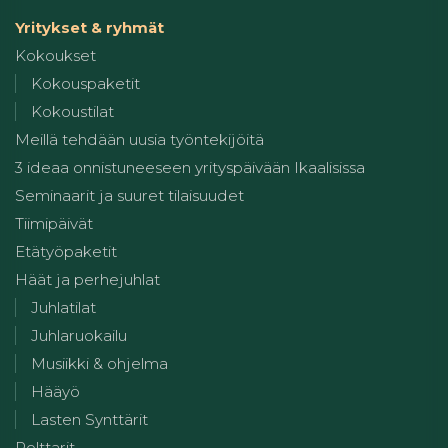
Yritykset & ryhmät
Kokoukset
Kokouspaketit
Kokoustilat
Meillä tehdään uusia työntekijöitä
3 ideaa onnistuneeseen yrityspäivään Ikaalisissa
Seminaarit ja suuret tilaisuudet
Tiimipäivät
Etätyöpaketit
Häät ja perhejuhlat
Juhlatilat
Juhlaruokailu
Musiikki & ohjelma
Hääyö
Lasten Synttärit
Polttarit