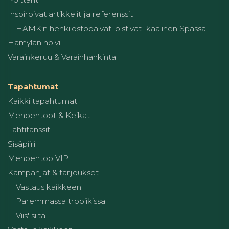
Inspiroivat artikkelit ja referenssit
HAMK:n henkilöstöpäivät loistivat Ikaalinen Spassa
Hämylän holvi
Varainkeruu & Varainhankinta
Tapahtumat
Kaikki tapahtumat
Menoehtoot & Keikat
Tähtitanssit
Sisäpiiri
Menoehtoo VIP
Kampanjat & tarjoukset
Vastaus kaikkeen
Paremmassa tropiikissa
Viis' siitä