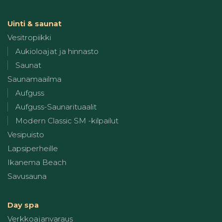
Uinti & saunat
Vesitropiikki
Aukioloajat ja hinnasto
Saunat
Saunamaailma
Aufguss
Aufguss-Saunarituaalit
Modern Classic SM -kilpailut
Vesipuisto
Lapsiperheille
Ikanema Beach
Savusauna
Day spa
Verkkoajanvaraus