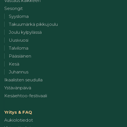
Vastaus kaikkeen
Sesongit
Syysloma
Takuumärkä pikkujoulu
Joulu kylpylässä
Uusivuosi
Talviloma
Pääsiäinen
Kesä
Juhannus
Ikaalisten seudulla
Ystävänpäivä
Kesäehtoo-festivaali
Yritys & FAQ
Aukiolotiedot