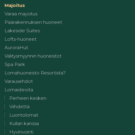
Majoitus
Varaa majoitus
Päärakennuksen huoneet
Lakeside Suites
Lofts-huoneet
AuroraHut
Välitysmyynnin huoneistot
Spa Park
Lomahuoneisto Resortista?
Varausehdot
Lomaideoita
Perheen kesken
Viihdettä
Luontolomat
Kullan kanssa
Hyvinvointi