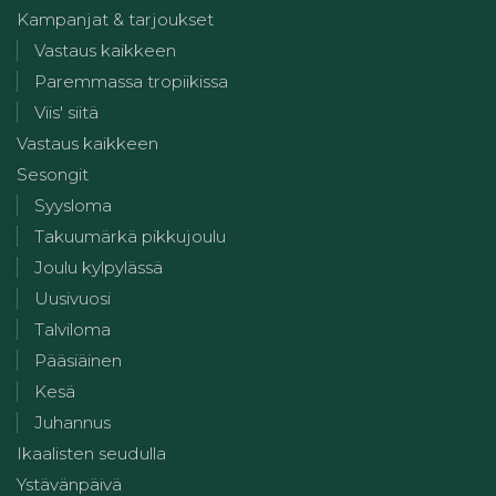
Kampanjat & tarjoukset
Vastaus kaikkeen
Paremmassa tropiikissa
Viis' siitä
Vastaus kaikkeen
Sesongit
Syysloma
Takuumärkä pikkujoulu
Joulu kylpylässä
Uusivuosi
Talviloma
Pääsiäinen
Kesä
Juhannus
Ikaalisten seudulla
Ystävänpäivä