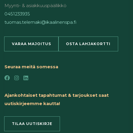
Myynti- & asiakkuuspäällikkö
0451233935
tuomas.telemaki@ikaalinenspa.fi
VARAA MAJOITUS
OSTA LAHJAKORTTI
Seuraa meitä somessa
Ajankohtaiset tapahtumat & tarjoukset saat
uutiskirjeemme kautta!
TILAA UUTISKIRJE