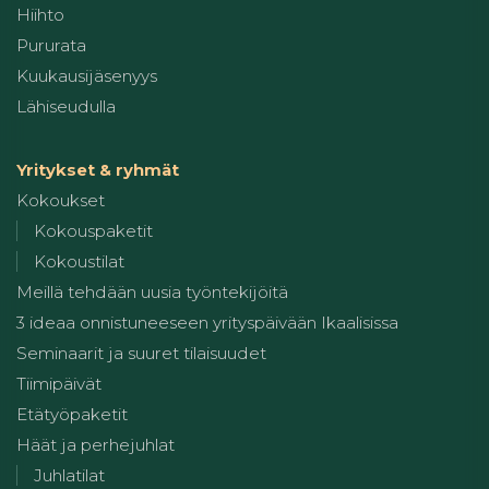
Hiihto
Pururata
Kuukausijäsenyys
Lähiseudulla
Yritykset & ryhmät
Kokoukset
Kokouspaketit
Kokoustilat
Meillä tehdään uusia työntekijöitä
3 ideaa onnistuneeseen yrityspäivään Ikaalisissa
Seminaarit ja suuret tilaisuudet
Tiimipäivät
Etätyöpaketit
Häät ja perhejuhlat
Juhlatilat