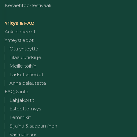
Kesäehtoo-festivaali
Yritys & FAQ
Aukiolotiedot
Yhteystiedot
Ota yhteyttä
Tilaa uutiskirje
Meille töihin
Laskutustiedot
Anna palautetta
FAQ & info
Lahjakortit
Esteettömyys
Lemmikit
Sijainti & saapuminen
Vastuullisuus