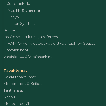
Juhlaruokailu
Musiikki & ohjelma
Hääyö
Lasten Synttärit
Polttarit
Inspiroivat artikkelit ja referenssit
HAMK:n henkilöstöpäivät loistivat Ikaalinen Spassa
Hämylän holvi
Varainkeruu & Varainhankinta
Tapahtumat
Kaikki tapahtumat
Menoehtoot & Keikat
Tähtitanssit
Sisäpiiri
Menoehtoo VIP