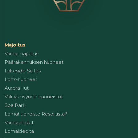
Majoitus
Varaa majoitus
Päärakennuksen huoneet
Lakeside Suites
Lofts-huoneet
AuroraHut
Välitysmyynnin huoneistot
Spa Park
Lomahuoneisto Resortista?
Varausehdot
Lomaideoita