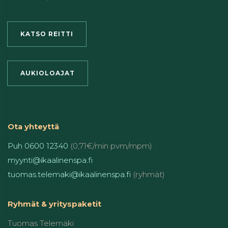
KATSO REITTI
AUKIOLOAJAT
Ota yhteyttä
Puh 0600 12340
(0,71€/min pvm/mpm)
myynti@ikaalinenspa.fi
tuomas.telemaki@ikaalinenspa.fi
(ryhmät)
Ryhmät & yrityspaketit
Tuomas Telemäki