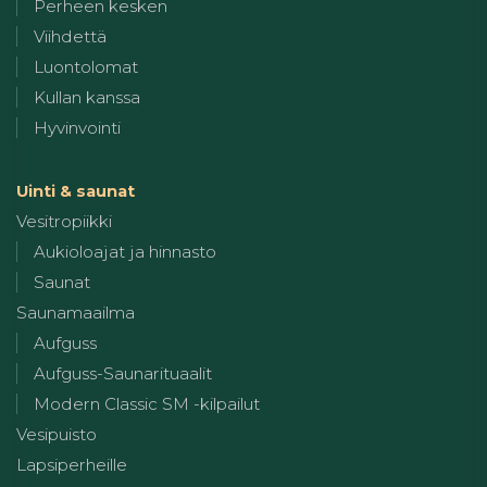
Perheen kesken
Viihdettä
Luontolomat
Kullan kanssa
Hyvinvointi
Uinti & saunat
Vesitropiikki
Aukioloajat ja hinnasto
Saunat
Saunamaailma
Aufguss
Aufguss-Saunarituaalit
Modern Classic SM -kilpailut
Vesipuisto
Lapsiperheille