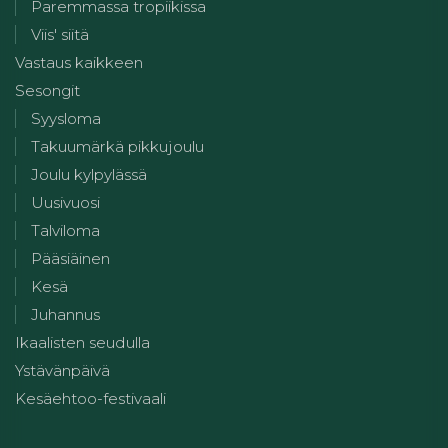
Paremmassa tropiikissa
Viis' siitä
Vastaus kaikkeen
Sesongit
Syysloma
Takuumärkä pikkujoulu
Joulu kylpylässä
Uusivuosi
Talviloma
Pääsiäinen
Kesä
Juhannus
Ikaalisten seudulla
Ystävänpäivä
Kesäehtoo-festivaali