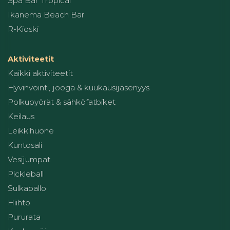
Spa Bar Tropical
Ikanema Beach Bar
R-Kioski
Aktiviteetit
Kaikki aktiviteetit
Hyvinvointi, jooga & kuukausijäsenyys
Polkupyörät & sähköfatbiket
Keilaus
Leikkihuone
Kuntosali
Vesijumpat
Pickleball
Sulkapallo
Hiihto
Pururata