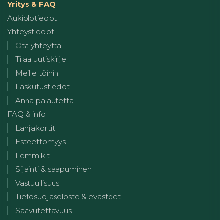
Yritys & FAQ
Aukiolotiedot
Yhteystiedot
Ota yhteyttä
Tilaa uutiskirje
Meille töihin
Laskutustiedot
Anna palautetta
FAQ & info
Lahjakortit
Esteettömyys
Lemmikit
Sijainti & saapuminen
Vastuullisuus
Tietosuojaseloste & evästeet
Saavutettavuus