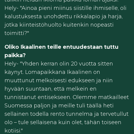
Hely-
"Ainoa pieni miinus siistille ihmiselle, oli
kalustuksesta unohdettu rikkalapio ja harja,
jotka kiinteistöhuolto kuitenkin nopeasti
toimitti?"
Oliko Ikaalinen teille entuudestaan tuttu
paikka?
Hely- "
Yhden kerran olin 20 vuotta sitten
käynyt. Lomapaikkana Ikaalinen on
muuttunut melkoisesti edukseen ja niin
hyvään suuntaan, että melkein en
tunnistanut entisekseen. Olemme matkailleet
Suomessa paljon ja meille tuli täällä heti
sellainen todella rento tunnelma ja tervetullut
olo – tule sellaisena kuin olet, tähän toiseen
kotiisi."