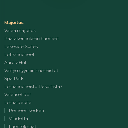
Majoitus
Varaa majoitus
Päärakennuksen huoneet
Lakeside Suites
Lofts-huoneet
AuroraHut
Välitysmyynnin huoneistot
Spa Park
Lomahuoneisto Resortista?
Varausehdot
Lomaideoita
Perheen kesken
Viihdettä
Luontolomat