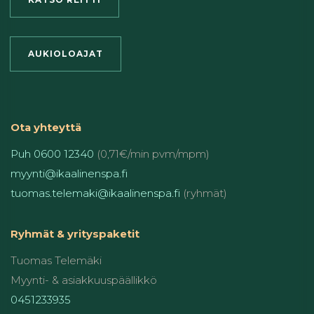
AUKIOLOAJAT
Ota yhteyttä
Puh 0600 12340
(0,71€/min pvm/mpm)
myynti@ikaalinenspa.fi
tuomas.telemaki@ikaalinenspa.fi
(ryhmät)
Ryhmät & yrityspaketit
Tuomas Telemäki
Myynti- & asiakkuuspäällikkö
0451233935