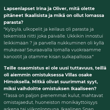
Lapsenlapset Irina ja Oliver, mitä olette
pitäneet Ikaalisista ja mikä on ollut lomassa
parasta?
"Kylpylä, ulkopelit ja keilaus oli parasta ja
tekemistä riitti joka päivälle. Ukkikin innostui
leikkimään ? ja parvella nukkuminen oli kyllä
mukavaa! Seuraavalla lomalla vuokraamme
kanootit ja otamme kisan sulkapallossa."
Teille osaomistus ei ole uusi tuttavuus, teillä
oli aiemmin omistuksessa Villas osake
Himoksella. Mitkä olivat suurimmat syyt,
miksi vaihdoitte omistuksen Ikaaliseen?
"Tässä on paljon pienemmät kulut, mahtavat
omistajaedut, huoneiston monikäyttöisyys
arkena tai viikonloppuna, Ikaalinen Span