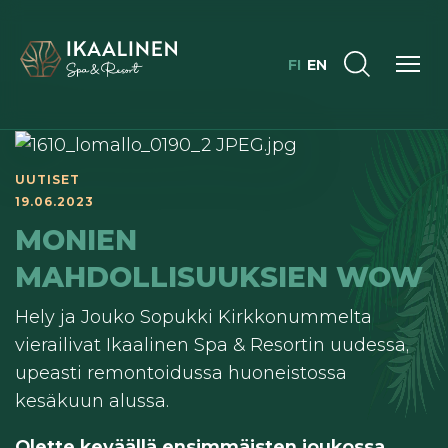
FI
EN
UUTISET
19.06.2023
MONIEN
MAHDOLLISUUKSIEN WOW
Hely ja Jouko Sopukki Kirkkonummelta
vierailivat Ikaalinen Spa & Resortin uudessa,
upeasti remontoidussa huoneistossa
kesäkuun alussa.
Olette keväällä ensimmäisten joukossa