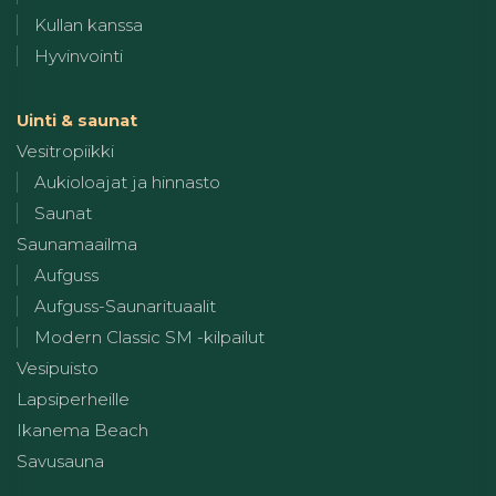
Kullan kanssa
Hyvinvointi
Uinti & saunat
Vesitropiikki
Aukioloajat ja hinnasto
Saunat
Saunamaailma
Aufguss
Aufguss-Saunarituaalit
Modern Classic SM -kilpailut
Vesipuisto
Lapsiperheille
Ikanema Beach
Savusauna