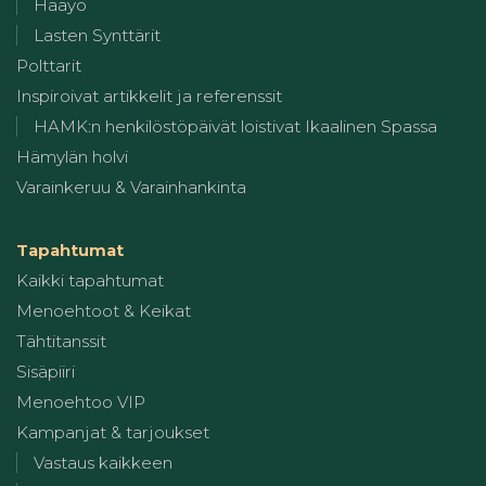
Hääyö
Lasten Synttärit
Polttarit
Inspiroivat artikkelit ja referenssit
HAMK:n henkilöstöpäivät loistivat Ikaalinen Spassa
Hämylän holvi
Varainkeruu & Varainhankinta
Tapahtumat
Kaikki tapahtumat
Menoehtoot & Keikat
Tähtitanssit
Sisäpiiri
Menoehtoo VIP
Kampanjat & tarjoukset
Vastaus kaikkeen