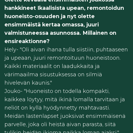
hankkineet Ikaalisista upean, remontoidun
huoneisto-osuuden ja nyt olette
ensimmäistä kertaa omassa, juuri
valmistuneessa asunnossa. Millainen on
ensireaktionne?
Hely- "
Oli aivan ihana tulla siistiin, puhtaaseen
ja upeaan, juuri remontoituun huoneistoon.
Kaikki materiaalit on laadukkaita ja
värimaailma sisustuksessa on silmiä
hivelevän kaunis."
Jouko- "
Huoneisto on todella kompakti,
kaikkea löytyy, mitä ikinä lomalla tarvitaan ja
neliöt on kyllä hyödynnetty mahtavasti.
Meidän lastenlapset juoksivat ensimmäisenä
parvelle, joka oli heistä aivan parasta, siitä
tulikin heidän ikioma paikka loman ajaksi."