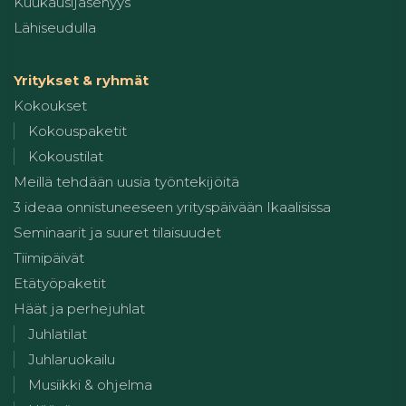
Kuukausijäsenyys
Lähiseudulla
Yritykset & ryhmät
Kokoukset
Kokouspaketit
Kokoustilat
Meillä tehdään uusia työntekijöitä
3 ideaa onnistuneeseen yrityspäivään Ikaalisissa
Seminaarit ja suuret tilaisuudet
Tiimipäivät
Etätyöpaketit
Häät ja perhejuhlat
Juhlatilat
Juhlaruokailu
Musiikki & ohjelma