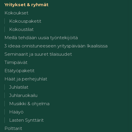
Yritykset & ryhmät
Kokoukset
Kokouspaketit
Kokoustilat
Meillä tehdään uusia työntekijöitä
3 ideaa onnistuneeseen yrityspäivään Ikaalisissa
Seminaarit ja suuret tilaisuudet
Tiimipäivät
Etätyöpaketit
Häät ja perhejuhlat
Juhlatilat
Juhlaruokailu
Musiikki & ohjelma
Hääyö
Lasten Synttärit
Polttarit