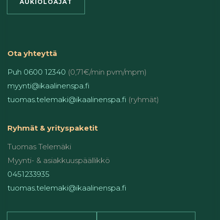
AUKIOLOAJAT
Ota yhteyttä
Puh 0600 12340
(0,71€/min pvm/mpm)
myynti@ikaalinenspa.fi
tuomas.telemaki@ikaalinenspa.fi
(ryhmät)
Ryhmät & yrityspaketit
Tuomas Telemäki
Myynti- & asiakkuuspäällikkö
0451233935
tuomas.telemaki@ikaalinenspa.fi