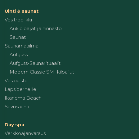
Uinti & saunat
Vesitropiikki
Aukioloajat ja hinnasto
Saunat
Saunamaailma
Aufguss
Aufguss-Saunarituaalit
Modern Classic SM -kilpailut
Vesipuisto
Lapsiperheille
Ikanema Beach
Savusauna
Day spa
Verkkoajanvaraus