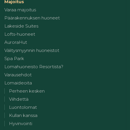
Majoitus
Varaa majoitus
Päärakennuksen huoneet
Lakeside Suites
Lofts-huoneet
AuroraHut
Välitysmyynnin huoneistot
Spa Park
Lomahuoneisto Resortista?
Varausehdot
Lomaideoita
Perheen kesken
Viihdettä
Luontolomat
Kullan kanssa
Hyvinvointi