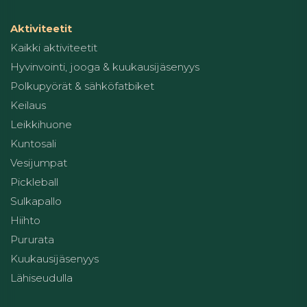
Aktiviteetit
Kaikki aktiviteetit
Hyvinvointi, jooga & kuukausijäsenyys
Polkupyörät & sähköfatbiket
Keilaus
Leikkihuone
Kuntosali
Vesijumpat
Pickleball
Sulkapallo
Hiihto
Pururata
Kuukausijäsenyys
Lähiseudulla