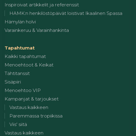
Inspiroivat artikkelit ja referenssit
HAMK:n henkilöstöpäivät loistivat Ikaalinen Spassa
Hämylän holvi
Varainkeruu & Varainhankinta
Tapahtumat
Kaikki tapahtumat
Menoehtoot & Keikat
Tähtitanssit
Sisäpiiri
Menoehtoo VIP
Kampanjat & tarjoukset
Vastaus kaikkeen
Paremmassa tropiikissa
Viis' siitä
Vastaus kaikkeen