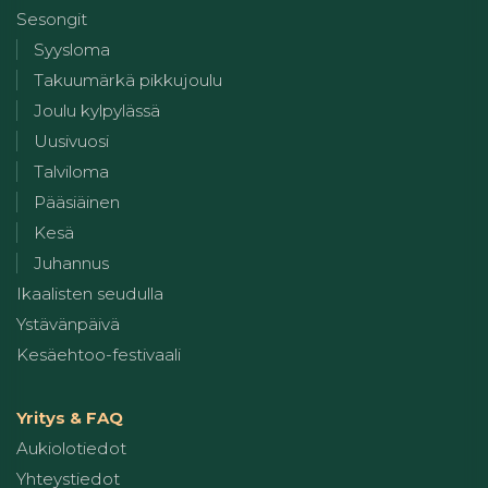
Sesongit
Syysloma
Takuumärkä pikkujoulu
Joulu kylpylässä
Uusivuosi
Talviloma
Pääsiäinen
Kesä
Juhannus
Ikaalisten seudulla
Ystävänpäivä
Kesäehtoo-festivaali
Yritys & FAQ
Aukiolotiedot
Yhteystiedot