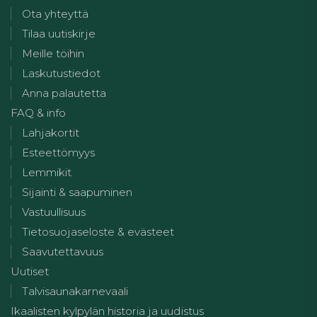
Ota yhteyttä
Tilaa uutiskirje
Meille töihin
Laskutustiedot
Anna palautetta
FAQ & info
Lahjakortit
Esteettömyys
Lemmikit
Sijainti & saapuminen
Vastuullisuus
Tietosuojaseloste & evästeet
Saavutettavuus
Uutiset
Talvisaunakarnevaali
Ikaalisten kylpylän historia ja uudistus