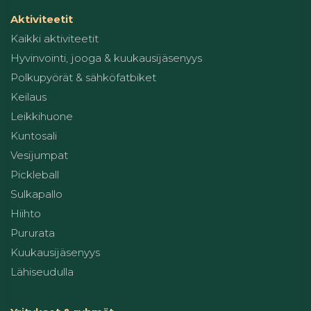
Aktiviteetit
Kaikki aktiviteetit
Hyvinvointi, jooga & kuukausijäsenyys
Polkupyörät & sähköfatbiket
Keilaus
Leikkihuone
Kuntosali
Vesijumpat
Pickleball
Sulkapallo
Hiihto
Pururata
Kuukausijäsenyys
Lähiseudulla