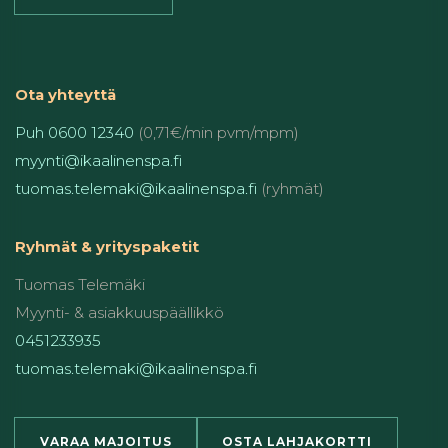
Ota yhteyttä
Puh 0600 12340
(0,71€/min pvm/mpm)
myynti@ikaalinenspa.fi
tuomas.telemaki@ikaalinenspa.fi
(ryhmät)
Ryhmät & yrityspaketit
Tuomas Telemäki
Myynti- & asiakkuuspäällikkö
0451233935
tuomas.telemaki@ikaalinenspa.fi
VARAA MAJOITUS
OSTA LAHJAKORTTI