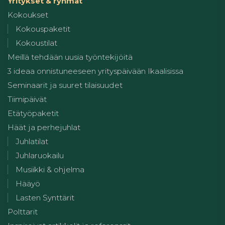
Yritykset & ryhmät
Kokoukset
Kokouspaketit
Kokoustilat
Meillä tehdään uusia työntekijöitä
3 ideaa onnistuneeseen yrityspäivään Ikaalisissa
Seminaarit ja suuret tilaisuudet
Tiimipäivät
Etätyöpaketit
Häät ja perhejuhlat
Juhlatilat
Juhlaruokailu
Musiikki & ohjelma
Hääyö
Lasten Synttärit
Polttarit