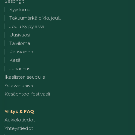
Sesongit
Syysloma
Takuumärkä pikkujoulu
Joulu kylpylässä
Uusivuosi
Talviloma
Pääsiäinen
Kesä
Juhannus
Ikaalisten seudulla
Ystävänpäivä
Kesäehtoo-festivaali
Yritys & FAQ
Aukiolotiedot
Yhteystiedot