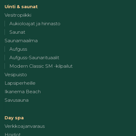
Uinti & saunat
Vesitropiikki
Aukioloajat ja hinnasto
Saunat
Saunamaailma
Aufguss
Aufguss-Saunarituaalit
Modern Classic SM -kilpailut
Vesipuisto
Lapsiperheille
Ikanema Beach
Savusauna
Day spa
Verkkoajanvaraus
Hoidot