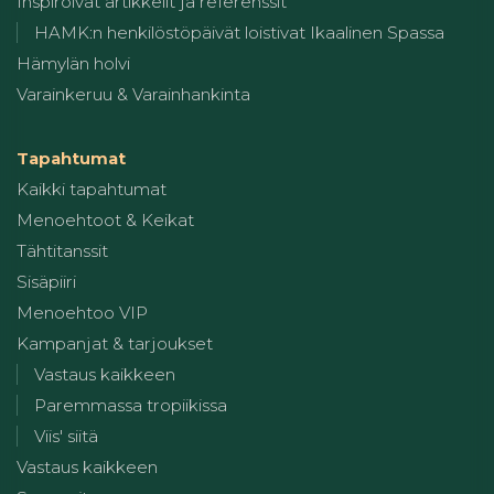
Inspiroivat artikkelit ja referenssit
HAMK:n henkilöstöpäivät loistivat Ikaalinen Spassa
Hämylän holvi
Varainkeruu & Varainhankinta
Tapahtumat
Kaikki tapahtumat
Menoehtoot & Keikat
Tähtitanssit
Sisäpiiri
Menoehtoo VIP
Kampanjat & tarjoukset
Vastaus kaikkeen
Paremmassa tropiikissa
Viis' siitä
Vastaus kaikkeen