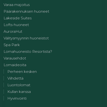
Varaa majoitus
Päärakennuksen huoneet
Lakeside Suites
Lofts-huoneet
AuroraHut
Välitysmyynnin huoneistot
Spa Park
Lomahuoneisto Resortista?
Varausehdot
Lomaideoita
Perheen kesken
Viihdettä
Luontolomat
Kullan kanssa
Hyvinvointi