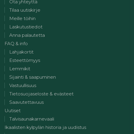
Ota yhteyttä
Tilaa uutiskirje
Meille töihin
Laskutustiedot
Anna palautetta
FAQ & info
Lahjakortit
Esteettömyys
Lemmikit
Sijainti & saapuminen
Vastuullisuus
Tietosuojaseloste & evästeet
Saavutettavuus
Uutiset
Talvisaunakarnevaali
Ikaalisten kylpylän historia ja uudistus