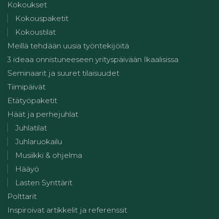
Kokoukset
Kokouspaketit
Kokoustilat
Meillä tehdään uusia työntekijöitä
3 ideaa onnistuneeseen yrityspäivään Ikaalisissa
Seminaarit ja suuret tilaisuudet
Tiimipäivät
Etätyöpaketit
Häät ja perhejuhlat
Juhlatilat
Juhlaruokailu
Musiikki & ohjelma
Hääyö
Lasten Synttärit
Polttarit
Inspiroivat artikkelit ja referenssit