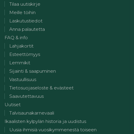
Tilaa uutiskirje
Meille töihin
Laskutustiedot
Anna palautetta
FAQ & info
Lahjakortit
Esteettömyys
Lemmikit
Sijainti & saapuminen
Vastuullisuus
Tietosuojaseloste & evästeet
Saavutettavuus
Uutiset
Talvisaunakarnevaali
Ikaalisten kylpylän historia ja uudistus
Uusia ihmisiä vuosikymmenestä toiseen