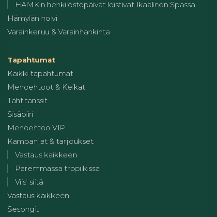
HAMK:n henkilöstöpäivät loistivat Ikaalinen Spassa
Hämylän holvi
Varainkeruu & Varainhankinta
Tapahtumat
Kaikki tapahtumat
Menoehtoot & Keikat
Tähtitanssit
Sisäpiiri
Menoehtoo VIP
Kampanjat & tarjoukset
Vastaus kaikkeen
Paremmassa tropiikissa
Viis' siitä
Vastaus kaikkeen
Sesongit