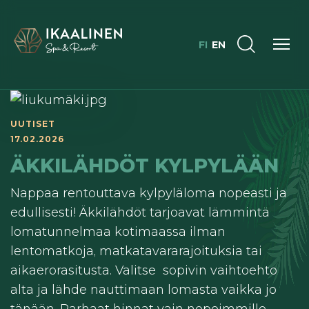
FI
EN
UUTISET
17.02.2026
ÄKKILÄHDÖT KYLPYLÄÄN
Nappaa rentouttava kylpyläloma nopeasti ja
edullisesti! Äkkilähdöt tarjoavat lämmintä
lomatunnelmaa kotimaassa ilman
lentomatkoja, matkatavararajoituksia tai
aikaerorasitusta. Valitse sopivin vaihtoehto
alta ja lähde nauttimaan lomasta vaikka jo