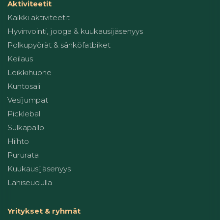
Aktiviteetit
Kaikki aktiviteetit
Hyvinvointi, jooga & kuukausijäsenyys
Polkupyörät & sähköfatbiket
Keilaus
Leikkihuone
Kuntosali
Vesijumpat
Pickleball
Sulkapallo
Hiihto
Pururata
Kuukausijäsenyys
Lähiseudulla
Yritykset & ryhmät