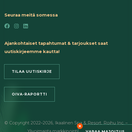
Seuraa meitä somessa
Ajankohtaiset tapahtumat & tarjoukset saat
uutiskirjeemme kautta!
TILAA UUTISKIRJE
OIVA-RAPORTTI
© Copyright
2022
–2026
,
Ikaalinen Spa & Resort
,
Roihu Inc. –
Ylivoimaista markkinointia ja viestintää
VARAA MAJOITUS