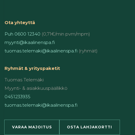
Ota yhteyttä
Puh 0600 12340
(0,71€/min pvm/mpm)
myynti@ikaalinenspa.fi
tuomas.telemaki@ikaalinenspa.fi
(ryhmät)
Ryhmät & yrityspaketit
Tuomas Telemäki
Myynti- & asiakkuuspäällikkö
0451233935
tuomas.telemaki@ikaalinenspa.fi
VARAA MAJOITUS
OSTA LAHJAKORTTI