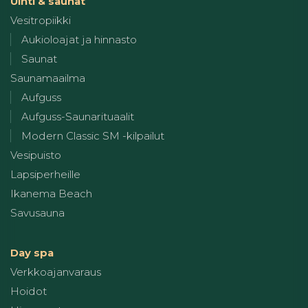
Uinti & saunat
Vesitropiikki
Aukioloajat ja hinnasto
Saunat
Saunamaailma
Aufguss
Aufguss-Saunarituaalit
Modern Classic SM -kilpailut
Vesipuisto
Lapsiperheille
Ikanema Beach
Savusauna
Day spa
Verkkoajanvaraus
Hoidot