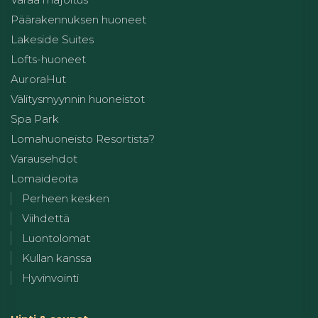
Päärakennuksen huoneet
Lakeside Suites
Lofts-huoneet
AuroraHut
Välitysmyynnin huoneistot
Spa Park
Lomahuoneisto Resortista?
Varausehdot
Lomaideoita
Perheen kesken
Viihdettä
Luontolomat
Kullan kanssa
Hyvinvointi