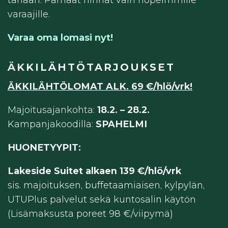
tänään. Parhaat hinnat vain nopeimmille
varaajille.
Varaa oma lomasi nyt!
ÄKKILÄHTÖTARJOUKSET
ÄKKILÄHTÖLOMAT ALK. 69 €/hlö/vrk!
Majoitusajankohta:
18.2. – 28.2.
Kampanjakoodilla:
SPAHELMI
HUONETYYPIT:
Lakeside Suitet alkaen 139 €/hlö/vrk
sis. majoituksen, buffetaamiaisen, kylpylän,
UTUPlus palvelut sekä kuntosalin käytön
(Lisämaksusta poreet 98 €/viipymä)