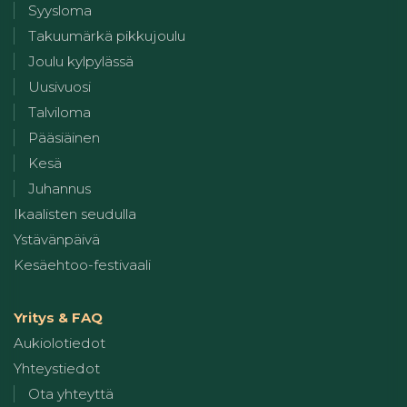
Syysloma
Takuumärkä pikkujoulu
Joulu kylpylässä
Uusivuosi
Talviloma
Pääsiäinen
Kesä
Juhannus
Ikaalisten seudulla
Ystävänpäivä
Kesäehtoo-festivaali
Yritys & FAQ
Aukiolotiedot
Yhteystiedot
Ota yhteyttä