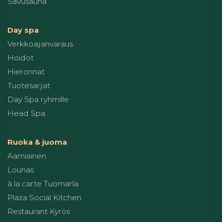
Savusauna
Day spa
Verkkoajanvaraus
Hoidot
Hieronnat
Tuotesarjat
Day Spa ryhmille
Head Spa
Ruoka & juoma
Aamiainen
Lounas
à la carte Tuomarla
Plaza Social Kitchen
Restaurant Kyrös