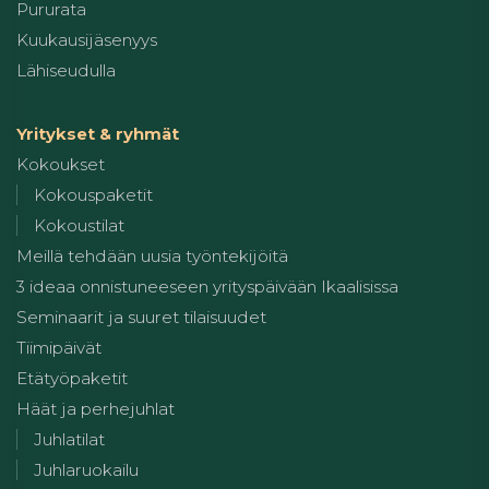
Pururata
Kuukausijäsenyys
Lähiseudulla
Yritykset & ryhmät
Kokoukset
Kokouspaketit
Kokoustilat
Meillä tehdään uusia työntekijöitä
3 ideaa onnistuneeseen yrityspäivään Ikaalisissa
Seminaarit ja suuret tilaisuudet
Tiimipäivät
Etätyöpaketit
Häät ja perhejuhlat
Juhlatilat
Juhlaruokailu