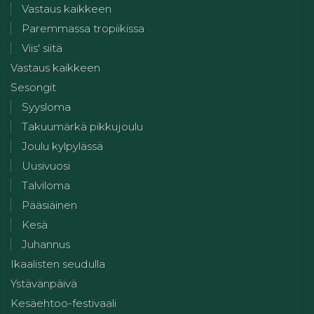
Vastaus kaikkeen
Paremmassa tropiikissa
Viis' siitä
Vastaus kaikkeen
Sesongit
Syysloma
Takuumärkä pikkujoulu
Joulu kylpylässä
Uusivuosi
Talviloma
Pääsiäinen
Kesä
Juhannus
Ikaalisten seudulla
Ystävänpäivä
Kesäehtoo-festivaali