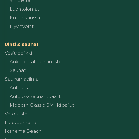
Viihdettä
Luontolomat
Kullan kanssa
Hyvinvointi
Uinti & saunat
Vesitropiikki
Aukioloajat ja hinnasto
Saunat
Saunamaailma
Aufguss
Aufguss-Saunarituaalit
Modern Classic SM -kilpailut
Vesipuisto
Lapsiperheille
Ikanema Beach