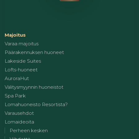
Majoitus
Varaa majoitus
Päärakennuksen huoneet
Lakeside Suites
Lofts-huoneet
AuroraHut
Välitysmyynnin huoneistot
Spa Park
Lomahuoneisto Resortista?
Varausehdot
Lomaideoita
Perheen kesken