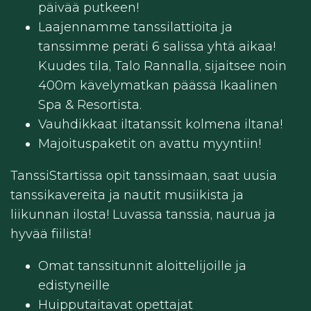
päivää putkeen!
Laajennamme tanssilattioita ja
tanssimme peräti 6 salissa yhtä aikaa!
Kuudes tila, Talo Rannalla, sijaitsee noin
400m kävelymatkan päässä Ikaalinen
Spa & Resortista.
Vauhdikkaat iltatanssit kolmena iltana!
Majoituspaketit on avattu myyntiin!
TanssiStartissa opit tanssimaan, saat uusia
tanssikavereita ja nautit musiikista ja
liikunnan ilosta! Luvassa tanssia, naurua ja
hyvää fiilistä!
Omat tanssitunnit aloittelijoille ja
edistyneille
Huipputaitavat opettajat