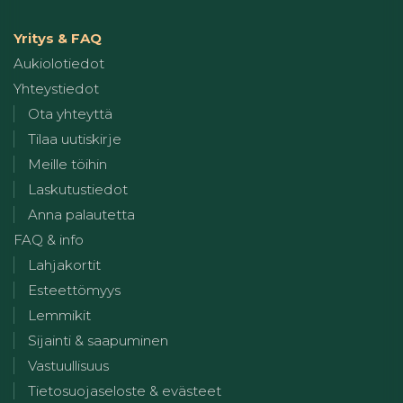
Yritys & FAQ
Aukiolotiedot
Yhteystiedot
Ota yhteyttä
Tilaa uutiskirje
Meille töihin
Laskutustiedot
Anna palautetta
FAQ & info
Lahjakortit
Esteettömyys
Lemmikit
Sijainti & saapuminen
Vastuullisuus
Tietosuojaseloste & evästeet