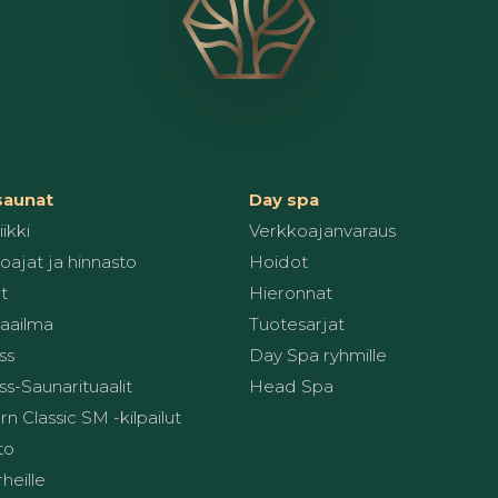
 saunat
Day spa
ikki
Verkkoajanvaraus
oajat ja hinnasto
Hoidot
t
Hieronnat
aailma
Tuotesarjat
ss
Day Spa ryhmille
s-Saunarituaalit
Head Spa
 Classic SM -kilpailut
to
heille