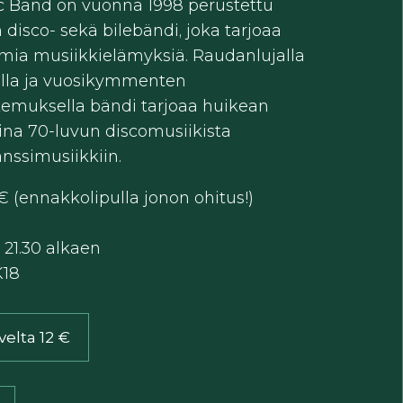
c Band on vuonna 1998 perustettu
disco- sekä bilebändi, joka tarjoaa
ia musiikkielämyksiä. Raudanlujalla
lla ja vuosikymmenten
kemuksella bändi tarjoaa huikean
aina 70-luvun discomusiikista
nssimusiikkiin.
€ (ennakkolipulla jonon ohitus!)
21.30 alkaen
18
velta 12 €