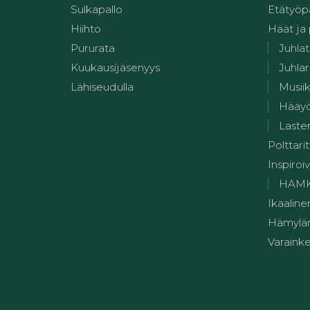
Sulkapallo
Etätyöp
Hiihto
Häät ja
Pururata
Juhlat
Kuukausijäsenyys
Juhlar
Lähiseudulla
Musii
Hääy
Lasten
Polttarit
Inspiroiv
HAMK:n
Ikaaline
Hämylän
Varainke