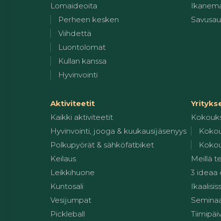
Lomaideoita
Ikanem
Perheen kesken
Savusa
Viihdettä
Luontolomat
Kullan kanssa
Hyvinvointi
Aktiviteetit
Yrityks
Kaikki aktiviteetit
Kokouk
Hyvinvointi, jooga & kuukausijäsenyys
Kokou
Polkupyörät & sähköfatbiket
Kokou
Keilaus
Meillä t
Leikkihuone
3 ideaa
Kuntosali
Ikaalisis
Vesijumpat
Seminaar
Pickleball
Tiimipäi