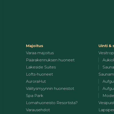
Majoitus
Uinti &
Varaa majoitus
Vesitropi
Päärakennuksen huoneet
Aukiol
Lakeside Suites
Sauna
Lofts-huoneet
Saunam
AuroraHut
Aufgu
Välitysmyynnin huoneistot
Aufgus
Spa Park
Modern
Lomahuoneisto Resortista?
Vesipuis
Varausehdot
Lapsiper