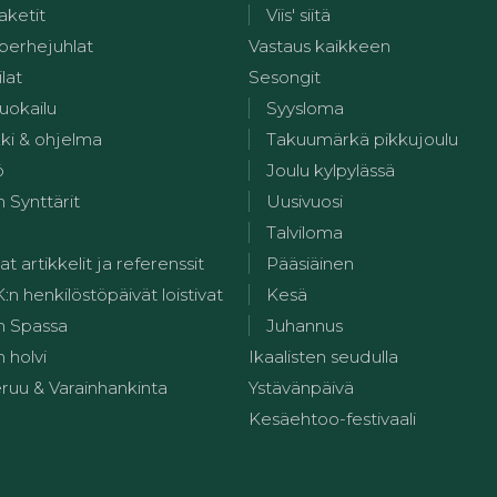
aketit
Viis' siitä
 perhejuhlat
Vastaus kaikkeen
ilat
Sesongit
uokailu
Syysloma
kki & ohjelma
Takuumärkä pikkujoulu
ö
Joulu kylpylässä
 Synttärit
Uusivuosi
Talviloma
at artikkelit ja referenssit
Pääsiäinen
 henkilöstöpäivät loistivat
Kesä
n Spassa
Juhannus
 holvi
Ikaalisten seudulla
ruu & Varainhankinta
Ystävänpäivä
Kesäehtoo-festivaali