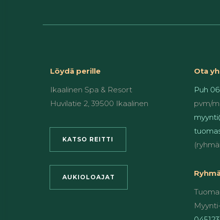
Löydä perille
Ota yh
Ikaalinen Spa & Resort
Puh 06
Huvilatie 2, 39500 Ikaalinen
pvm/m
myynti@
tuomas
KATSO REITTI
(ryhmä
Ryhmät
AUKIOLOAJAT
Tuomas
Myynti-
045123