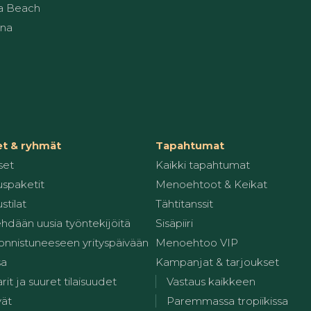
a Beach
una
et & ryhmät
Tapahtumat
set
Kaikki tapahtumat
spaketit
Menoehtoot & Keikat
stilat
Tähtitanssit
ehdään uusia työntekijöitä
Sisäpiiri
 onnistuneeseen yrityspäivään
Menoehtoo VIP
sa
Kampanjat & tarjoukset
it ja suuret tilaisuudet
Vastaus kaikkeen
vät
Paremmassa tropiikissa