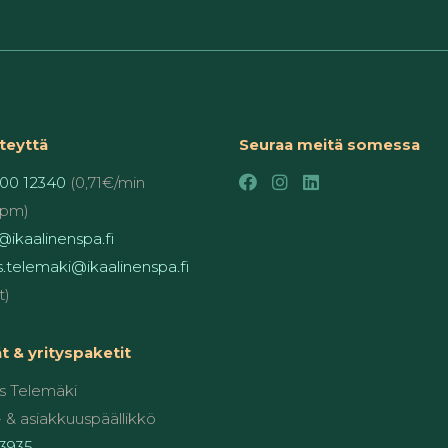
teyttä
Seuraa meitä somessa
00 12340
(0,71€/min
pm)
ikaalinenspa.fi
.telemaki@ikaalinenspa.fi
t)
 & yrityspaketit
 Telemäki
 & asiakkuuspäällikkö
3935