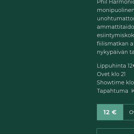
Phil Harmoni
monipuolinen 
unohtumattom
ammattitaido
esiintymisko
fiilismatkan 
nykypäivän ta
Lippuhinta 12
Ovet klo 21
Showtime klo 
Tapahtuma K
12 €
O