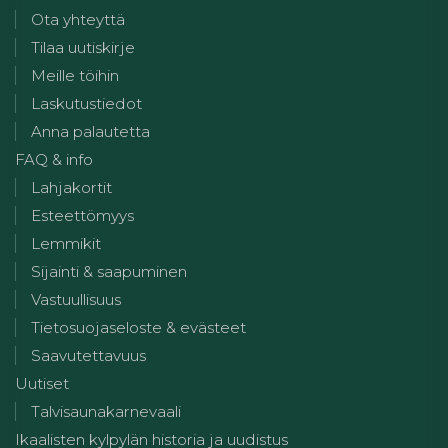
Ota yhteyttä
Tilaa uutiskirje
Meille töihin
Laskutustiedot
Anna palautetta
FAQ & info
Lahjakortit
Esteettömyys
Lemmikit
Sijainti & saapuminen
Vastuullisuus
Tietosuojaseloste & evästeet
Saavutettavuus
Uutiset
Talvisaunakarnevaali
Ikaalisten kylpylän historia ja uudistus