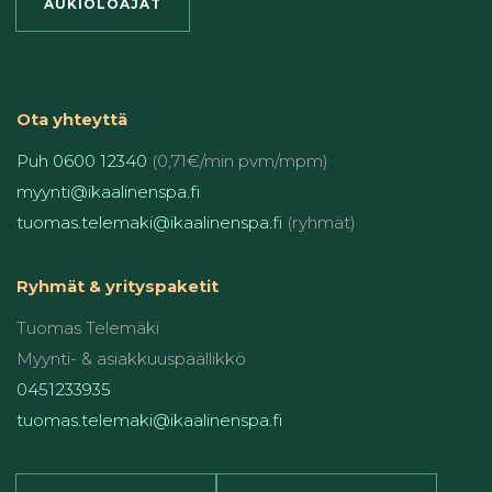
AUKIOLOAJAT
Ota yhteyttä
Puh 0600 12340
(0,71€/min pvm/mpm)
myynti@ikaalinenspa.fi
tuomas.telemaki@ikaalinenspa.fi
(ryhmät)
Ryhmät & yrityspaketit
Tuomas Telemäki
Myynti- & asiakkuuspäällikkö
0451233935
tuomas.telemaki@ikaalinenspa.fi