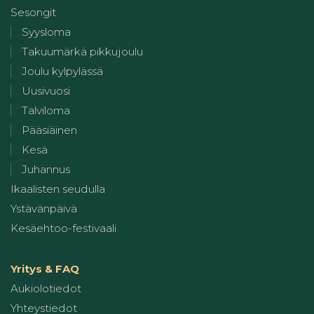
Sesongit
Syysloma
Takuumärkä pikkujoulu
Joulu kylpylässä
Uusivuosi
Talviloma
Pääsiäinen
Kesä
Juhannus
Ikaalisten seudulla
Ystävänpäivä
Kesäehtoo-festivaali
Yritys & FAQ
Aukiolotiedot
Yhteystiedot