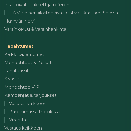
Inspiroivat artikkelit ja referenssit
HAMK:n henkilöstöpäivät loistivat Ikaalinen Spassa
Hämylän holvi
Varainkeruu & Varainhankinta
Tapahtumat
Kaikki tapahtumat
Menoehtoot & Keikat
Tähtitanssit
Sisäpiiri
Menoehtoo VIP
Kampanjat & tarjoukset
Vastaus kaikkeen
Paremmassa tropiikissa
Viis' siitä
Vastaus kaikkeen