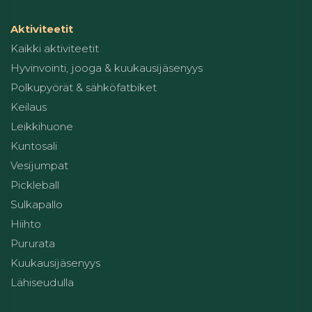
Aktiviteetit
Kaikki aktiviteetit
Hyvinvointi, jooga & kuukausijäsenyys
Polkupyörät & sähköfatbiket
Keilaus
Leikkihuone
Kuntosali
Vesijumpat
Pickleball
Sulkapallo
Hiihto
Pururata
Kuukausijäsenyys
Lähiseudulla