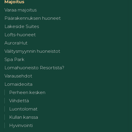
Majoitus
Varaa majoitus
Päärakennuksen huoneet
Lakeside Suites
Lofts-huoneet
AuroraHut
Välitysmyynnin huoneistot
Spa Park
Lomahuoneisto Resortista?
Varausehdot
Lomaideoita
Perheen kesken
Viihdettä
Luontolomat
Kullan kanssa
Hyvinvointi