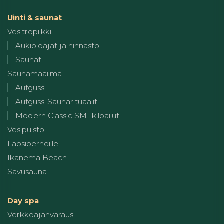
Uinti & saunat
Vesitropiikki
Aukioloajat ja hinnasto
Saunat
Saunamaailma
Aufguss
Aufguss-Saunarituaalit
Modern Classic SM -kilpailut
Vesipuisto
Lapsiperheille
Ikanema Beach
Savusauna
Day spa
Verkkoajanvaraus