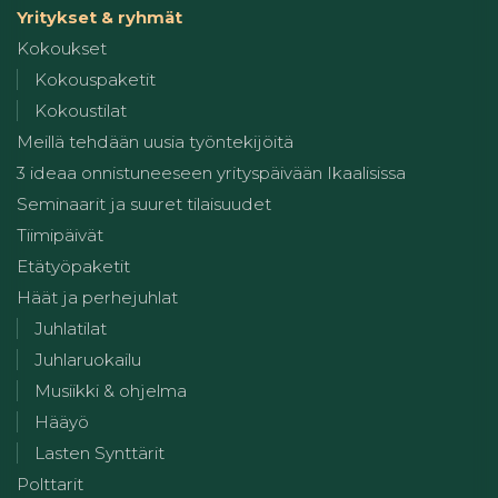
Yritykset & ryhmät
Kokoukset
Kokouspaketit
Kokoustilat
Meillä tehdään uusia työntekijöitä
3 ideaa onnistuneeseen yrityspäivään Ikaalisissa
Seminaarit ja suuret tilaisuudet
Tiimipäivät
Etätyöpaketit
Häät ja perhejuhlat
Juhlatilat
Juhlaruokailu
Musiikki & ohjelma
Hääyö
Lasten Synttärit
Polttarit