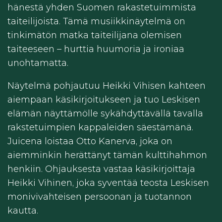
hänestä yhden Suomen rakastetuimmista
taiteilijoista. Tämä musiikkinäytelmä on
tinkimätön matka taiteilijana olemisen
taiteeseen – hurttia huumoria ja ironiaa
unohtamatta.
Näytelmä pohjautuu Heikki Vihisen kahteen
aiempaan käsikirjoitukseen ja tuo Leskisen
elämän näyttämölle sykähdyttävällä tavalla
rakstetuimpien kappaleiden säestämänä.
Juicena loistaa Otto Kanerva, joka on
aiemminkin herättänyt tämän kulttihahmon
henkiin. Ohjauksesta vastaa käsikirjoittaja
Heikki Vihinen, joka syventää teosta Leskisen
monivivahteisen persoonan ja tuotannon
kautta.