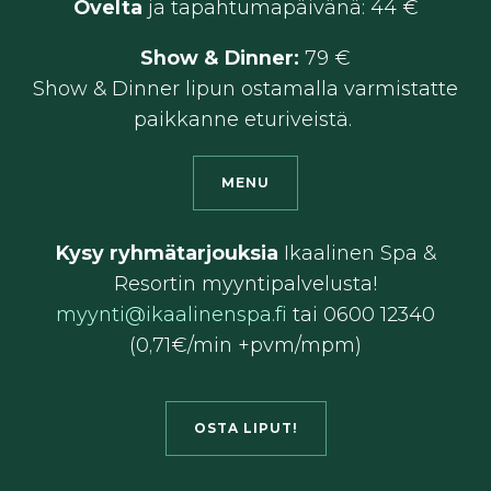
Ovelta
ja tapahtumapäivänä: 44 €
Show & Dinner:
79 €
Show & Dinner lipun ostamalla varmistatte
paikkanne eturiveistä.
MENU
Kysy ryhmätarjouksia
Ikaalinen Spa &
Resortin myyntipalvelusta!
myynti@ikaalinenspa.fi
tai 0600 12340
(0,71€/min +pvm/mpm)
OSTA LIPUT!