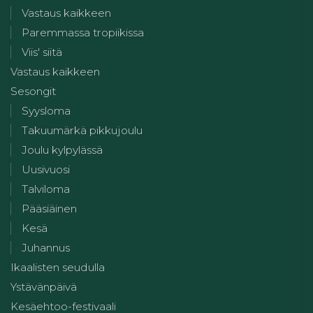
Vastaus kaikkeen
Paremmassa tropiikissa
Viis' siitä
Vastaus kaikkeen
Sesongit
Syysloma
Takuumärkä pikkujoulu
Joulu kylpylässä
Uusivuosi
Talviloma
Pääsiäinen
Kesä
Juhannus
Ikaalisten seudulla
Ystävänpäivä
Kesäehtoo-festivaali