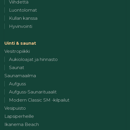
Viihdettä
Luontolomat
Kullan kanssa
Hyvinvointi
Uinti & saunat
Vesitropiikki
Aukioloajat ja hinnasto
Saunat
Saunamaailma
Aufguss
Aufguss-Saunarituaalit
Modern Classic SM -kilpailut
Vesipuisto
Lapsiperheille
Ikanema Beach