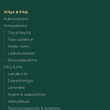
Yritys & FAQ
Aukiolotiedot
Yhteystiedot
Ota yhteyttä
Tilaa uutiskirje
Meille töihin
Laskutustiedot
Anna palautetta
FAQ & info
Lahjakortit
Esteettömyys
Lemmikit
Sijainti & saapuminen
Vastuullisuus
Tietosuojaseloste & evästeet