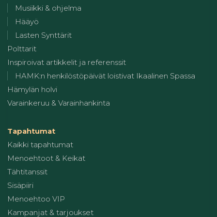
Musiikki & ohjelma
Hääyö
Lasten Synttärit
Polttarit
Inspiroivat artikkelit ja referenssit
HAMK:n henkilöstöpäivät loistivat Ikaalinen Spassa
Hämylän holvi
Varainkeruu & Varainhankinta
Tapahtumat
Kaikki tapahtumat
Menoehtoot & Keikat
Tähtitanssit
Sisäpiiri
Menoehtoo VIP
Kampanjat & tarjoukset