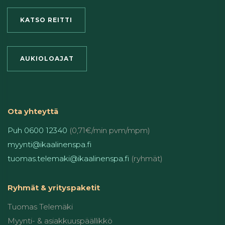
KATSO REITTI
AUKIOLOAJAT
Ota yhteyttä
Puh 0600 12340
(0,71€/min pvm/mpm)
myynti@ikaalinenspa.fi
tuomas.telemaki@ikaalinenspa.fi
(ryhmät)
Ryhmät & yrityspaketit
Tuomas Telemäki
Myynti- & asiakkuuspäällikkö