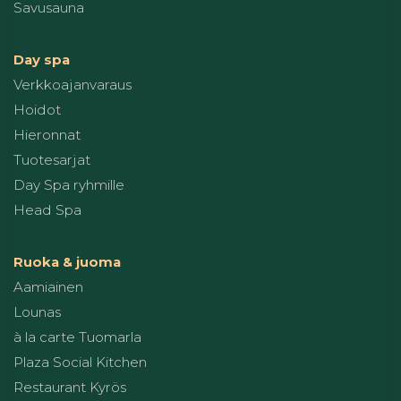
Savusauna
Day spa
Verkkoajanvaraus
Hoidot
Hieronnat
Tuotesarjat
Day Spa ryhmille
Head Spa
Ruoka & juoma
Aamiainen
Lounas
à la carte Tuomarla
Plaza Social Kitchen
Restaurant Kyrös