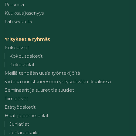
Pururata
Kuukausijäsenyys
Lähiseudulla
Yritykset & ryhmät
Kokoukset
Kokouspaketit
Kokoustilat
Meillä tehdään uusia työntekijöitä
3 ideaa onnistuneeseen yrityspäivään Ikaalisissa
Seminaarit ja suuret tilaisuudet
Tiimipäivät
Etätyöpaketit
Häät ja perhejuhlat
Juhlatilat
Juhlaruokailu