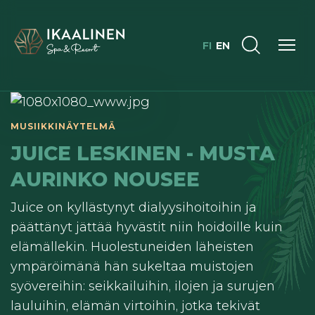
FI
EN
JUICE LESKINEN - MUSTA
AURINKO NOUSEE
Juice on kyllästynyt dialyysihoitoihin ja
päättänyt jättää hyvästit niin hoidoille kuin
elämällekin. Huolestuneiden läheisten
ympäröimänä hän sukeltaa muistojen
syövereihin: seikkailuihin, ilojen ja surujen
lauluihin, elämän virtoihin, jotka tekivät