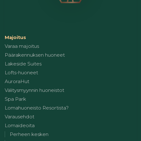
Majoitus
Varaa majoitus
Päärakennuksen huoneet
Lakeside Suites
Lofts-huoneet
AuroraHut
Välitysmyynnin huoneistot
Spa Park
Lomahuoneisto Resortista?
Varausehdot
Lomaideoita
Perheen kesken