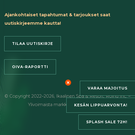
Ajankohtaiset tapahtumat & tarjoukset saat
uutiskirjeemme kautta!
TILAA UUTISKIRJE
OIVA-RAPORTTI
VARAA MAJOITUS
© Copyright
2022
–2026
,
Ikaalinen Spa & Resort
,
Roihu Inc. –
Ylivoimaista markkinointia ja viestintää
KESÄN LIPPUARVONTA!
SPLASH SALE 72H!