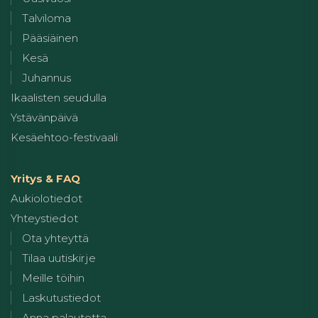
Talviloma
Pääsiäinen
Kesä
Juhannus
Ikaalisten seudulla
Ystävänpäivä
Kesäehtoo-festivaali
Yritys & FAQ
Aukiolotiedot
Yhteystiedot
Ota yhteyttä
Tilaa uutiskirje
Meille töihin
Laskutustiedot
Anna palautetta