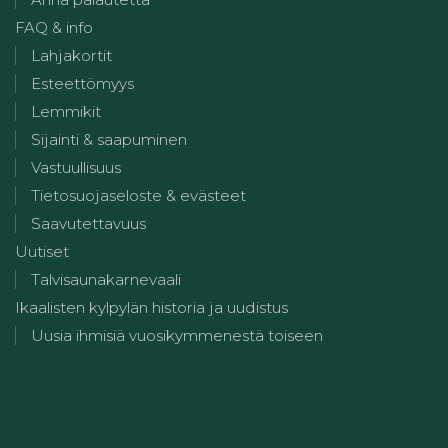
FAQ & info
Lahjakortit
Esteettömyys
Lemmikit
Sijainti & saapuminen
Vastuullisuus
Tietosuojaseloste & evästeet
Saavutettavuus
Uutiset
Talvisaunakarnevaali
Ikaalisten kylpylän historia ja uudistus
Uusia ihmisiä vuosikymmenestä toiseen