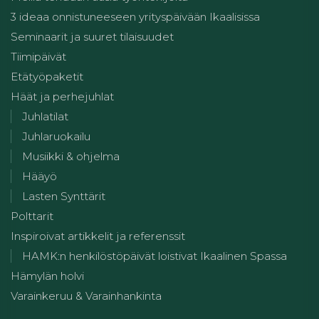
3 ideaa onnistuneeseen yrityspäivään Ikaalisissa
Seminaarit ja suuret tilaisuudet
Tiimipäivät
Etätyöpaketit
Häät ja perhejuhlat
Juhlatilat
Juhlaruokailu
Musiikki & ohjelma
Hääyö
Lasten Synttärit
Polttarit
Inspiroivat artikkelit ja referenssit
HAMK:n henkilöstöpäivät loistivat Ikaalinen Spassa
Hämylän holvi
Varainkeruu & Varainhankinta