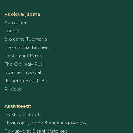
Ruoka & juoma
Aamiainen
Lounas
à la carte Tuomarla
Plaza Social Kitchen
Restaurant Kyrös
The Old Ikaly Pub
Spa Bar Tropical
Ikanema Beach Bar
R-Kioski
Aktiviteetit
Kaikki aktiviteetit
Hyvinvointi, jooga & kuukausijäsenyys
Polkupyörät & sähköfatbiket