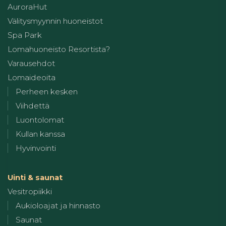
AuroraHut
Välitysmyynnin huoneistot
Spa Park
Lomahuoneisto Resortista?
Varausehdot
Lomaideoita
Perheen kesken
Viihdettä
Luontolomat
Kullan kanssa
Hyvinvointi
Uinti & saunat
Vesitropiikki
Aukioloajat ja hinnasto
Saunat