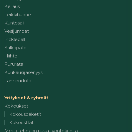
Keilaus
Leikkihuone
Kuntosali
Vesijumpat
Pickleball
Sulkapallo
Hiihto
Pururata
Kuukausijäsenyys
Lähiseudulla
Yritykset & ryhmät
Kokoukset
Kokouspaketit
Kokoustilat
Meillä tehdään uusia työntekijöitä