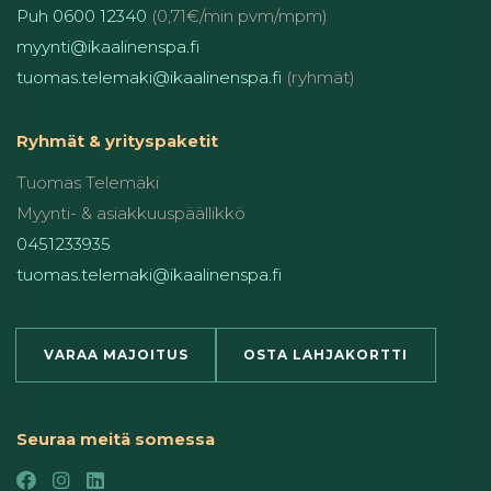
Puh 0600 12340
(0,71€/min pvm/mpm)
myynti@ikaalinenspa.fi
tuomas.telemaki@ikaalinenspa.fi
(ryhmät)
Ryhmät & yrityspaketit
Tuomas Telemäki
Myynti- & asiakkuuspäällikkö
0451233935
tuomas.telemaki@ikaalinenspa.fi
VARAA MAJOITUS
OSTA LAHJAKORTTI
Seuraa meitä somessa