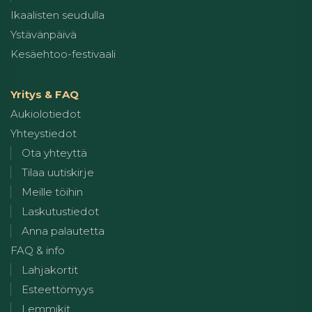
Ikaalisten seudulla
Ystävänpäivä
Kesäehtoo-festivaali
Yritys & FAQ
Aukiolotiedot
Yhteystiedot
Ota yhteyttä
Tilaa uutiskirje
Meille töihin
Laskutustiedot
Anna palautetta
FAQ & info
Lahjakortit
Esteettömyys
Lemmikit