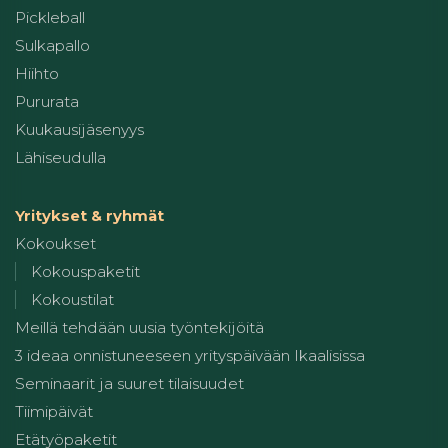
Pickleball
Sulkapallo
Hiihto
Pururata
Kuukausijäsenyys
Lähiseudulla
Yritykset & ryhmät
Kokoukset
Kokouspaketit
Kokoustilat
Meillä tehdään uusia työntekijöitä
3 ideaa onnistuneeseen yrityspäivään Ikaalisissa
Seminaarit ja suuret tilaisuudet
Tiimipäivät
Etätyöpaketit