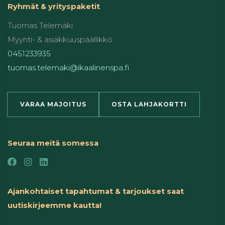
Ryhmät & yrityspaketit
Tuomas Telemäki
Myynti- & asiakkuuspäällikkö
0451233935
tuomas.telemaki@ikaalinenspa.fi
VARAA MAJOITUS
OSTA LAHJAKORTTI
Seuraa meitä somessa
Ajankohtaiset tapahtumat & tarjoukset saat
uutiskirjeemme kautta!