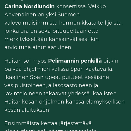
Carina Nordlundin
konsertissa. Veikko
Ahvenainen on yksi Suomen
valovoimaisimmista harmonikkataiteilijoista,
jonka ura on sekä pituudeltaan että
merkitykseltään kansainvälisestikin
arvioituna ainutlaatuinen.
Haitari soi myös
Pelimannin penkillä
pitkin
päivää ohjelmien välissä Span käytävällä.
Ikaalinen Span upeat puitteet kesäisine
vesipuistoineen, allasosastoineen ja
ravintoloineen takaavat yhdessä Ikaalisten
Haitarikesän ohjelman kanssa elämyksellisen
kesän aloituksen!
Ensimmäistä kertaa järjestettävä