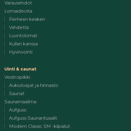
Varausehdot
Lomaideoita
Perheen kesken
Viihdettä
Luontolomat
Kullan kanssa
Hyvinvointi
Uinti & saunat
Vesitropiikki
Aukioloajat ja hinnasto
Saunat
Saunamaailma
Aufguss
Aufguss-Saunarituaalit
Modern Classic SM -kilpailut