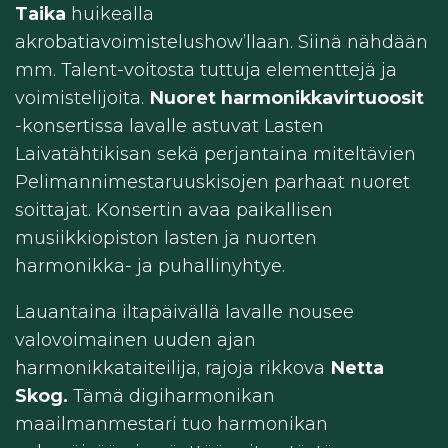
Taika
huikealla
akrobatiavoimistelushow’llaan. Siinä nähdään
mm. Talent-voitosta tuttuja elementtejä ja
voimistelijoita.
Nuoret harmonikkavirtuoosit
-konsertissa lavalle astuvat Lasten
Laivatähtikisan sekä perjantaina miteltävien
Pelimannimestaruuskisojen parhaat nuoret
soittajat. Konsertin avaa paikallisen
musiikkiopiston lasten ja nuorten
harmonikka- ja puhallinyhtye.
Lauantaina iltapäivällä lavalle nousee
valovoimainen uuden ajan
harmonikkataiteilija, rajoja rikkova
Netta
Skog.
Tämä digiharmonikan
maailmanmestari tuo harmonikan