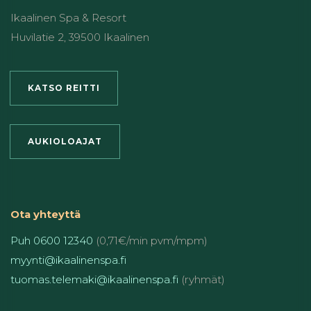
Ikaalinen Spa & Resort
Huvilatie 2, 39500 Ikaalinen
KATSO REITTI
AUKIOLOAJAT
Ota yhteyttä
Puh 0600 12340
(0,71€/min pvm/mpm)
myynti@ikaalinenspa.fi
tuomas.telemaki@ikaalinenspa.fi
(ryhmät)