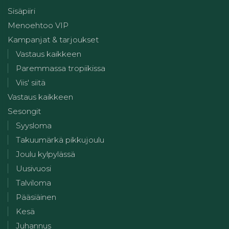
Sisäpiiri
Menoehtoo VIP
Kampanjat & tarjoukset
Vastaus kaikkeen
Paremmassa tropiikissa
Viis' siitä
Vastaus kaikkeen
Sesongit
Syysloma
Takuumärkä pikkujoulu
Joulu kylpylässä
Uusivuosi
Talviloma
Pääsiäinen
Kesä
Juhannus