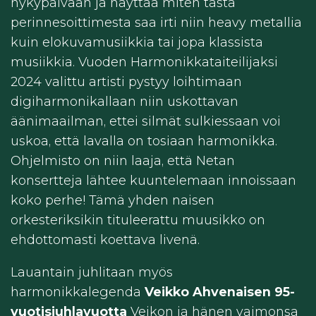
nykypäivään ja näyttää miten tästä
perinnesoittimesta saa irti niin heavy metallia
kuin elokuvamusiikkia tai jopa klassista
musiikkia. Vuoden Harmonikkataiteilijaksi
2024 valittu artisti pystyy loihtimaan
digiharmonikallaan niin uskottavan
äänimaailman, ettei silmät sulkiessaan voi
uskoa, että lavalla on tosiaan harmonikka.
Ohjelmisto on niin laaja, että Netan
konsertteja lähtee kuuntelemaan innoissaan
koko perhe! Tämä yhden naisen
orkesteriksikin tituleerattu muusikko on
ehdottomasti koettava livenä.
Lauantain juhlitaan myös
harmonikkalegenda
Veikko Ahvenaisen 95-
vuotisjuhlavuotta
Veikon ja hänen vaimonsa