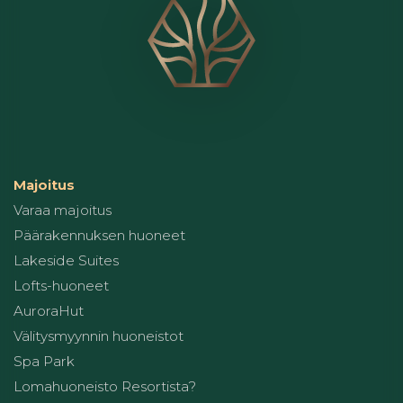
Majoitus
Varaa majoitus
Päärakennuksen huoneet
Lakeside Suites
Lofts-huoneet
AuroraHut
Välitysmyynnin huoneistot
Spa Park
Lomahuoneisto Resortista?