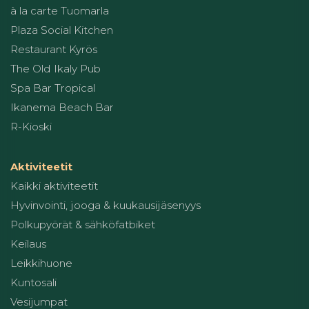
à la carte Tuomarla
Plaza Social Kitchen
Restaurant Kyrös
The Old Ikaly Pub
Spa Bar Tropical
Ikanema Beach Bar
R-Kioski
Aktiviteetit
Kaikki aktiviteetit
Hyvinvointi, jooga & kuukausijäsenyys
Polkupyörät & sähköfatbiket
Keilaus
Leikkihuone
Kuntosali
Vesijumpat