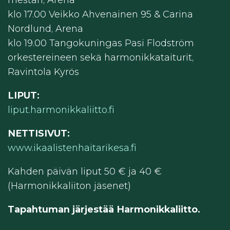
mestari, Arena
klo 17.00 Veikko Ahvenainen 95 & Carina
Nordlund, Arena
klo 19.00 Tangokuningas Pasi Flodström
orkestereineen sekä harmonikkataiturit,
Ravintola Kyrös
LIPUT:
liput.harmonikkaliitto.fi
NETTISIVUT:
www.ikaalistenhaitarikesa.fi
Kahden päivän liput 50 € ja 40 €
(Harmonikkaliiton jäsenet)
Tapahtuman järjestää Harmonikkaliitto.