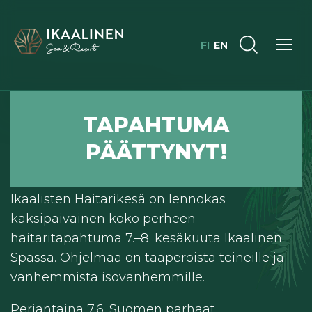
FI
EN
TAPAHTUMA
IKAALISTEN HAITARIKESÄ
PÄÄTTYNYT!
Kaksi päivää lennokasta haitarihulinaa
Ikaalisten Haitarikesä on lennokas
kaksipäiväinen koko perheen
haitaritapahtuma 7.–8. kesäkuuta Ikaalinen
Spassa. Ohjelmaa on taaperoista teineille ja
vanhemmista isovanhemmille.
Perjantaina 7.6. Suomen parhaat