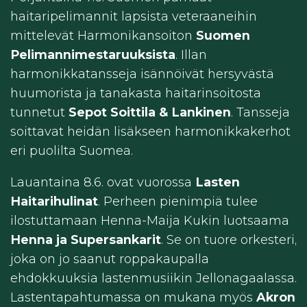
haitaripelimannit lapsista veteraaneihin
mittelevät Harmonikansoiton
Suomen
Pelimannimestaruuksista
. Illan
harmonikkatansseja isännöivät hersyvästä
huumorista ja tanakasta haitarinsoitosta
tunnetut
Sepot Soittila & Lankinen
. Tansseja
soittavat heidän lisäkseen harmonikkakerhot
eri puolilta Suomea.
Lauantaina 8.6. ovat vuorossa
Lasten
Haitarihulinat
. Perheen pienimpiä tulee
ilostuttamaan Henna-Maija Kukin luotsaama
Henna ja Supersankarit
. Se on tuore orkesteri,
joka on jo saanut roppakaupalla
ehdokkuuksia lastenmusiikin Jellonagaalassa.
Lastentapahtumassa on mukana myös
Akron