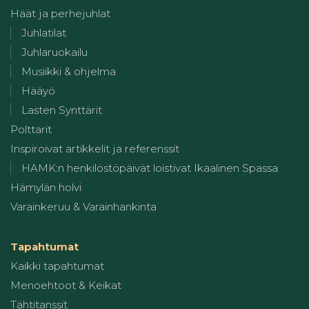
Häät ja perhejuhlat
Juhlatilat
Juhlaruokailu
Musiikki & ohjelma
Hääyö
Lasten Synttärit
Polttarit
Inspiroivat artikkelit ja referenssit
HAMK:n henkilöstöpäivät loistivat Ikaalinen Spassa
Hämylän holvi
Varainkeruu & Varainhankinta
Tapahtumat
Kaikki tapahtumat
Menoehtoot & Keikat
Tähtitanssit