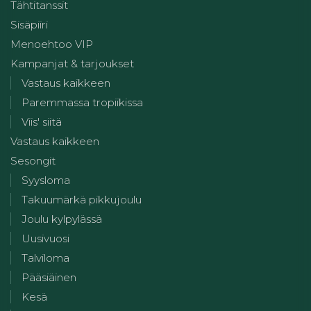
Tähtitanssit
Sisäpiiri
Menoehtoo VIP
Kampanjat & tarjoukset
Vastaus kaikkeen
Paremmassa tropiikissa
Viis' siitä
Vastaus kaikkeen
Sesongit
Syysloma
Takuumärkä pikkujoulu
Joulu kylpylässä
Uusivuosi
Talviloma
Pääsiäinen
Kesä