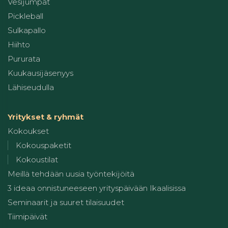
Vesijumpat
Pickleball
Sulkapallo
Hiihto
Pururata
Kuukausijäsenyys
Lähiseudulla
Yritykset & ryhmät
Kokoukset
Kokouspaketit
Kokoustilat
Meillä tehdään uusia työntekijöitä
3 ideaa onnistuneeseen yrityspäivään Ikaalisissa
Seminaarit ja suuret tilaisuudet
Tiimipäivät