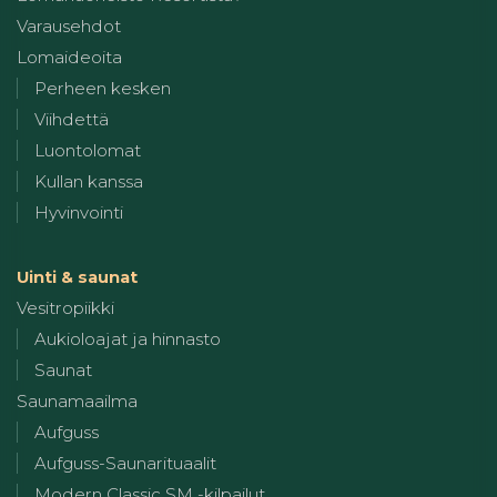
Varausehdot
Lomaideoita
Perheen kesken
Viihdettä
Luontolomat
Kullan kanssa
Hyvinvointi
Uinti & saunat
Vesitropiikki
Aukioloajat ja hinnasto
Saunat
Saunamaailma
Aufguss
Aufguss-Saunarituaalit
Modern Classic SM -kilpailut