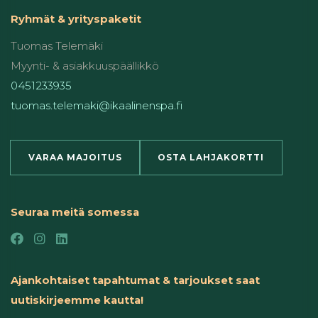
Ryhmät & yrityspaketit
Tuomas Telemäki
Myynti- & asiakkuuspäällikkö
0451233935
tuomas.telemaki@ikaalinenspa.fi
VARAA MAJOITUS
OSTA LAHJAKORTTI
Seuraa meitä somessa
Ajankohtaiset tapahtumat & tarjoukset saat
uutiskirjeemme kautta!