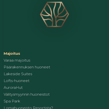
Majoitus
Varaa majoitus
Päärakennuksen huoneet
Lakeside Suites
Lofts-huoneet
AuroraHut
Välitysmyynnin huoneistot
Spa Park
Lomahuoneisto Resortista?