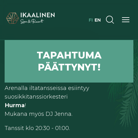
FI
EN
TAPAHTUMA
IKAALINEN SPA ARENA | ESITYS ALKAA: 20:30
PÄÄTTYNYT!
HURMA
Lauantaina 4.1. Ikaalinen Spa & Resortin
Arenalla iltatansseissa esiintyy
suosikkitanssiorkesteri ​​​​​​
Hurma
!
Mukana myös DJ Jenna.
Tanssit klo 20:30 - 01:00.