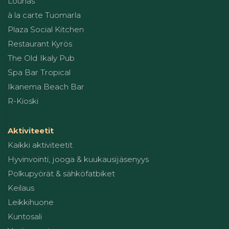
Lounas
à la carte Tuomarla
Plaza Social Kitchen
Restaurant Kyrös
The Old Ikaly Pub
Spa Bar Tropical
Ikanema Beach Bar
R-Kioski
Aktiviteetit
Kaikki aktiviteetit
Hyvinvointi, jooga & kuukausijäsenyys
Polkupyörät & sähköfatbiket
Keilaus
Leikkihuone
Kuntosali