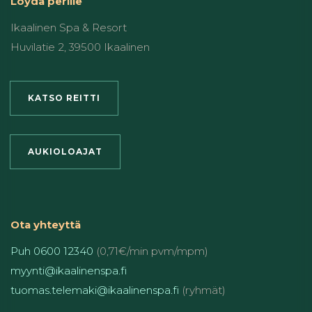
Löydä perille
Ikaalinen Spa & Resort
Huvilatie 2, 39500 Ikaalinen
KATSO REITTI
AUKIOLOAJAT
Ota yhteyttä
Puh 0600 12340
(0,71€/min pvm/mpm)
myynti@ikaalinenspa.fi
tuomas.telemaki@ikaalinenspa.fi
(ryhmät)