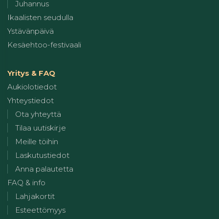
Juhannus
Ikaalisten seudulla
Ystävänpäivä
Kesäehtoo-festivaali
Yritys & FAQ
Aukiolotiedot
Yhteystiedot
Ota yhteyttä
Tilaa uutiskirje
Meille töihin
Laskutustiedot
Anna palautetta
FAQ & info
Lahjakortit
Esteettömyys