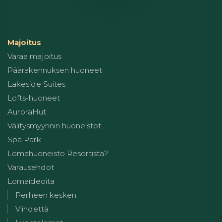
Majoitus
Varaa majoitus
Päärakennuksen huoneet
Lakeside Suites
Lofts-huoneet
AuroraHut
Välitysmyynnin huoneistot
Spa Park
Lomahuoneisto Resortista?
Varausehdot
Lomaideoita
Perheen kesken
Viihdettä