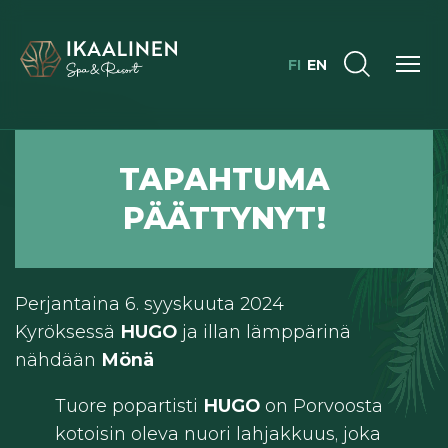
FI
EN
TAPAHTUMA
RAVINTOLA KYRÖS | OVET: 22:00 | ESITYS ALKAA: 23:00
PÄÄTTYNYT!
HUGO
Menoehtoo
Perjantaina 6. syyskuuta 2024
Kyröksessä
HUGO
ja illan lämppärinä
nähdään
Mönä
Tuore popartisti
HUGO
on Porvoosta
kotoisin oleva nuori lahjakkuus, joka