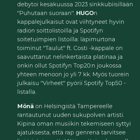
debytoi kesäkuussa 2023 sinkkubiisillään
''Puhutaan suoraan''.
HUGO
n
kappalejulkaisut ovat viihtyneet hyvin
radion soittolistoilla ja Spotifyn
soitetuimpien listoilla: läpimurtona
toiminut ''Taulut'' ft. Costi -kappale on
saavuttanut nelinkertaista platinaa ja
onkin ollut Spotifyn Top20:n joukossa
yhteen menoon jo yli 7 kk. Myös tuorein
julkaisu ''Virheet'' pyörii Spotify Top50 -
listalla.
Mönä
on Helsingistä Tampereelle
rantautunut uuden sukupolven artisti.
Kipinä oman musiikin tekemiseen syttyi
ajatuksesta, että rap genrenä tarvitsee