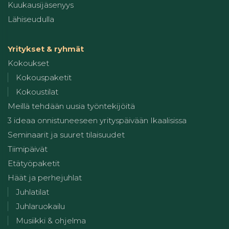
Kuukausijäsenyys
Lähiseudulla
Yritykset & ryhmät
Kokoukset
Kokouspaketit
Kokoustilat
Meillä tehdään uusia työntekijöitä
3 ideaa onnistuneeseen yrityspäivään Ikaalisissa
Seminaarit ja suuret tilaisuudet
Tiimipäivät
Etätyöpaketit
Häät ja perhejuhlat
Juhlatilat
Juhlaruokailu
Musiikki & ohjelma