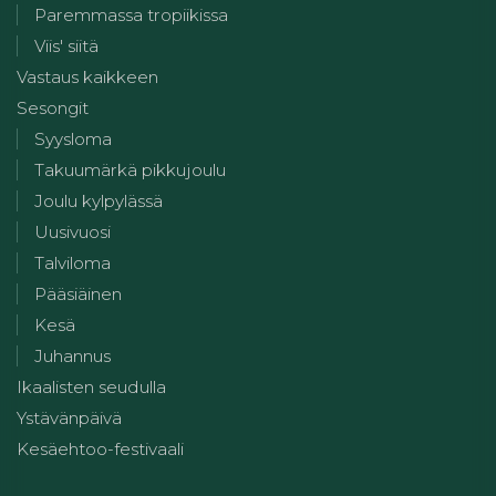
Paremmassa tropiikissa
Viis' siitä
Vastaus kaikkeen
Sesongit
Syysloma
Takuumärkä pikkujoulu
Joulu kylpylässä
Uusivuosi
Talviloma
Pääsiäinen
Kesä
Juhannus
Ikaalisten seudulla
Ystävänpäivä
Kesäehtoo-festivaali