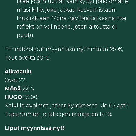
lisää jotain uutta! Näin syttyi palo omalle
musiikille, joka jatkaa kasvamistaan.
Musiikkiaan Mönä käyttää tärkeänä itse
reflektion välineenä, joten aitoutta ei
puutu.
?️Ennakkoliput myynnissä nyt hintaan 25 €,
liput ovelta 30 €.
Aikataulu
Ovet 22
Mönä
22:15
HUGO
23:00
Kaikille avoimet jatkot Kyröksessä klo 02 asti!
Tapahtuman ja jatkojen ikäraja on K-18.
Liput myynnissä nyt!