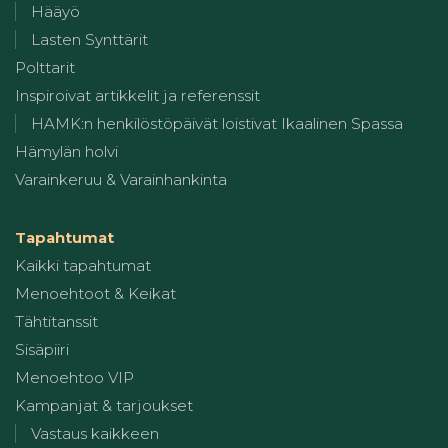
Hääyö
Lasten Synttärit
Polttarit
Inspiroivat artikkelit ja referenssit
HAMK:n henkilöstöpäivät loistivat Ikaalinen Spassa
Hämylän holvi
Varainkeruu & Varainhankinta
Tapahtumat
Kaikki tapahtumat
Menoehtoot & Keikat
Tähtitanssit
Sisäpiiri
Menoehtoo VIP
Kampanjat & tarjoukset
Vastaus kaikkeen