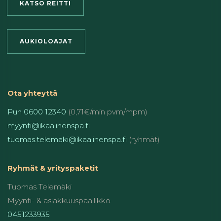
KATSO REITTI
AUKIOLOAJAT
Ota yhteyttä
Puh 0600 12340
(0,71€/min pvm/mpm)
myynti@ikaalinenspa.fi
tuomas.telemaki@ikaalinenspa.fi
(ryhmät)
Ryhmät & yrityspaketit
Tuomas Telemäki
Myynti- & asiakkuuspäällikkö
0451233935