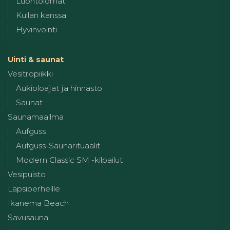
Luontolomat
Kullan kanssa
Hyvinvointi
Uinti & saunat
Vesitropiikki
Aukioloajat ja hinnasto
Saunat
Saunamaailma
Aufguss
Aufguss-Saunarituaalit
Modern Classic SM -kilpailut
Vesipuisto
Lapsiperheille
Ikanema Beach
Savusauna