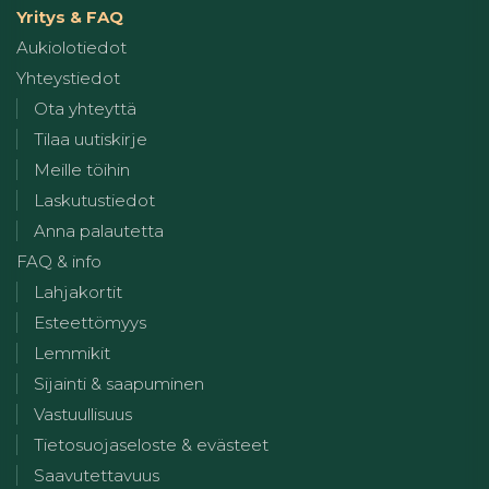
Yritys & FAQ
Aukiolotiedot
Yhteystiedot
Ota yhteyttä
Tilaa uutiskirje
Meille töihin
Laskutustiedot
Anna palautetta
FAQ & info
Lahjakortit
Esteettömyys
Lemmikit
Sijainti & saapuminen
Vastuullisuus
Tietosuojaseloste & evästeet
Saavutettavuus