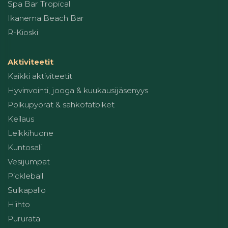
Spa Bar Tropical
Ikanema Beach Bar
R-Kioski
Aktiviteetit
Kaikki aktiviteetit
Hyvinvointi, jooga & kuukausijäsenyys
Polkupyörät & sähköfatbiket
Keilaus
Leikkihuone
Kuntosali
Vesijumpat
Pickleball
Sulkapallo
Hiihto
Pururata