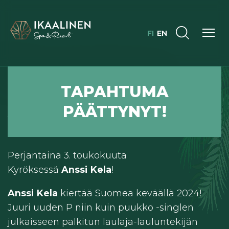
FI
EN
TAPAHTUMA
RAVINTOLA KYRÖS | OVET: 22:00 | ESITYS ALKAA: 23:00
PÄÄTTYNYT!
ANSSI KELA
Menoehtoo
Perjantaina 3. toukokuuta
Kyröksessä
Anssi Kela
!
Anssi Kela
kiertää Suomea keväällä 2024!
Juuri uuden P niin kuin puukko -singlen
julkaisseen palkitun laulaja-lauluntekijän