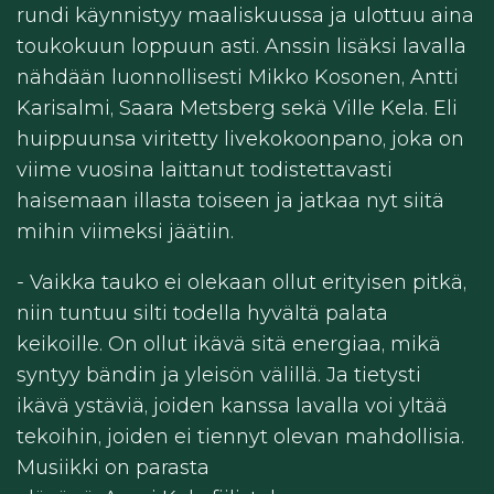
rundi käynnistyy maaliskuussa ja ulottuu aina
toukokuun loppuun asti. Anssin lisäksi lavalla
nähdään luonnollisesti Mikko Kosonen, Antti
Karisalmi, Saara Metsberg sekä Ville Kela. Eli
huippuunsa viritetty livekokoonpano, joka on
viime vuosina laittanut todistettavasti
haisemaan illasta toiseen ja jatkaa nyt siitä
mihin viimeksi jäätiin.
- Vaikka tauko ei olekaan ollut erityisen pitkä,
niin tuntuu silti todella hyvältä palata
keikoille. On ollut ikävä sitä energiaa, mikä
syntyy bändin ja yleisön välillä. Ja tietysti
ikävä ystäviä, joiden kanssa lavalla voi yltää
tekoihin, joiden ei tiennyt olevan mahdollisia.
Musiikki on parasta