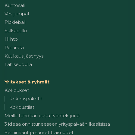
Kuntosali
Vesijumpat
Pickleball
Sulkapallo
Hiihto
Pururata
Kuukausijäsenyys
Lähiseudulla
Yritykset & ryhmät
Kokoukset
Kokouspaketit
Kokoustilat
Meillä tehdään uusia työntekijöitä
3 ideaa onnistuneeseen yrityspäivään Ikaalisissa
Seminaarit ja suuret tilaisuudet