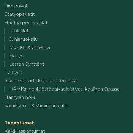
Tiimipäivät
Etätyöpaketit
Häät ja perhejuhlat
Juhlatilat
Juhlaruokailu
Musiikki & ohjelma
Hääyö
Lasten Synttärit
Polttarit
Inspiroivat artikkelit ja referenssit
HAMK:n henkilöstöpäivät loistivat Ikaalinen Spassa
Hämylän holvi
Varainkeruu & Varainhankinta
Tapahtumat
Kaikki tapahtumat