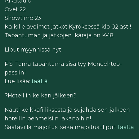
Aikataulu
Ovet 22
Showtime 23
Kaikille avoimet jatkot Kyröksessä klo 02 asti!
Tapahtuman ja jatkojen ikäraja on K-18.
Liput myynnissä nyt!
P.S. Tämä tapahtuma sisältyy Menoehtoo-
passiin!
Lue lisää:
täältä
?️Hotelliin keikan jälkeen?
Nauti keikkafiiliksestä ja sujahda sen jälkeen
hotellin pehmeisiin lakanoihin!
Saatavilla majoitus, sekä majoitus+liput:
täältä