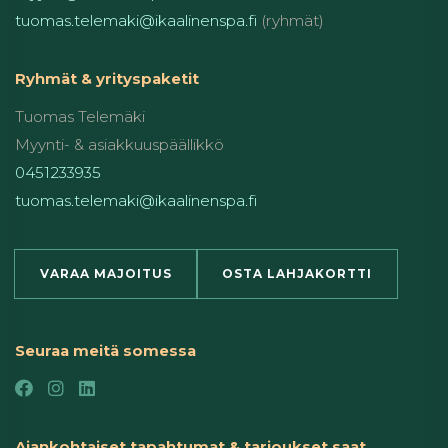
tuomas.telemaki@ikaalinenspa.fi
(ryhmät)
Ryhmät & yrityspaketit
Tuomas Telemäki
Myynti- & asiakkuuspäällikkö
0451233935
tuomas.telemaki@ikaalinenspa.fi
VARAA MAJOITUS
OSTA LAHJAKORTTI
Seuraa meitä somessa
Ajankohtaiset tapahtumat & tarjoukset saat