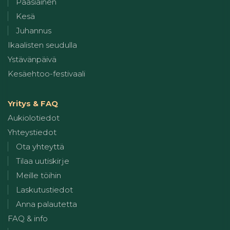
Pääsiäinen
Kesä
Juhannus
Ikaalisten seudulla
Ystävänpäivä
Kesäehtoo-festivaali
Yritys & FAQ
Aukiolotiedot
Yhteystiedot
Ota yhteyttä
Tilaa uutiskirje
Meille töihin
Laskutustiedot
Anna palautetta
FAQ & info