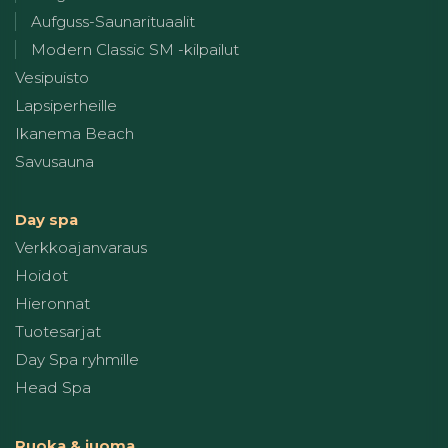
Aufguss-Saunarituaalit
Modern Classic SM -kilpailut
Vesipuisto
Lapsiperheille
Ikanema Beach
Savusauna
Day spa
Verkkoajanvaraus
Hoidot
Hieronnat
Tuotesarjat
Day Spa ryhmille
Head Spa
Ruoka & juoma