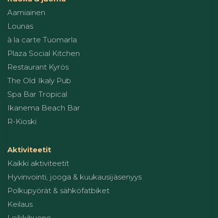
Aamiainen
Lounas
à la carte Tuomarla
Plaza Social Kitchen
Restaurant Kyrös
The Old Ikaly Pub
Spa Bar Tropical
Ikanema Beach Bar
R-Kioski
Aktiviteetit
Kaikki aktiviteetit
Hyvinvointi, jooga & kuukausijäsenyys
Polkupyörät & sähköfatbiket
Keilaus
Leikkihuone