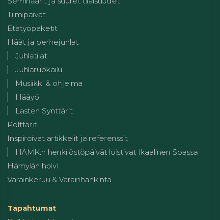
Seminaarit ja suuret tilaisuudet
Tiimipäivät
Etätyöpaketit
Häät ja perhejuhlat
Juhlatilat
Juhlaruokailu
Musiikki & ohjelma
Hääyö
Lasten Synttärit
Polttarit
Inspiroivat artikkelit ja referenssit
HAMK:n henkilöstöpäivät loistivat Ikaalinen Spassa
Hämylän holvi
Varainkeruu & Varainhankinta
Tapahtumat