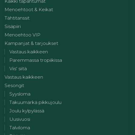
Kaikki tapahtumat
Menoehtoot & Keikat
Tähtitanssit
Sisäpiiri
Menoehtoo VIP
Kampanjat & tarjoukset
Vastaus kaikkeen
Paremmassa tropiikissa
Viis' siitä
Vastaus kaikkeen
Sesongit
Syysloma
Takuumärkä pikkujoulu
Joulu kylpylässä
Uusivuosi
Talviloma