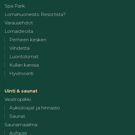
Spa Park
Lomahuoneisto Resortista?
Varausehdot
Lomaideoita
Perheen kesken
Viihdettä
Luontolomat
Kullan kanssa
Hyvinvointi
Uinti & saunat
Vesitropiikki
Aukioloajat ja hinnasto
Saunat
Saunamaailma
Aufguss