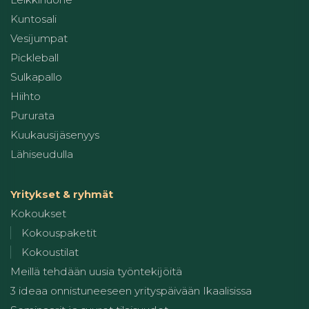
Kuntosali
Vesijumpat
Pickleball
Sulkapallo
Hiihto
Pururata
Kuukausijäsenyys
Lähiseudulla
Yritykset & ryhmät
Kokoukset
Kokouspaketit
Kokoustilat
Meillä tehdään uusia työntekijöitä
3 ideaa onnistuneeseen yrityspäivään Ikaalisissa